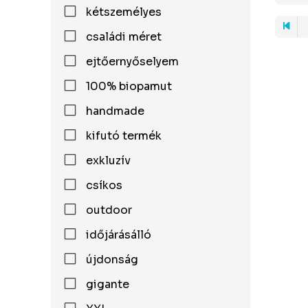
kétszemélyes
családi méret
ejtőernyőselyem
100% biopamut
handmade
kifutó termék
exkluzív
csíkos
outdoor
időjárásálló
újdonság
gigante