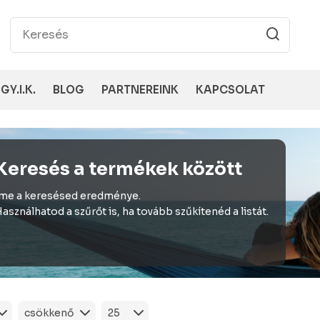
GY.I.K.
BLOG
PARTNEREINK
KAPCSOLAT
Keresés a termékek között
me a keresésed eredménye.
asználhatod a szűrőt is, ha tovább szűkítenéd a listát.