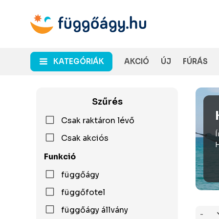
KATEGÓRIÁK
AKCIÓ
ÚJ
FÚRÁS
Szűrés
Csak raktáron lévő
Í
Csak akciós
H
Funkció
függőágy
függőfotel
függőágy állvány