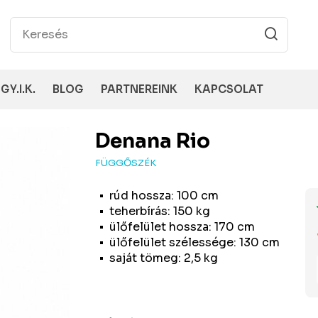
GY.I.K.
BLOG
PARTNEREINK
KAPCSOLAT
Denana
Rio
FÜGGŐSZÉK
rúd hossza: 100 cm
teherbírás: 150 kg
ülőfelület hossza: 170 cm
ülőfelület szélessége: 130 cm
saját tömeg: 2,5 kg