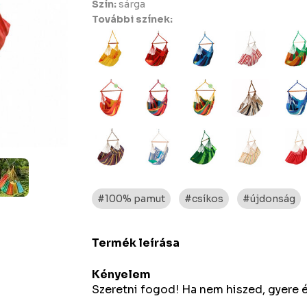
Szín:
sárga
További színek:
#100% pamut
#csíkos
#újdonság
Termék leírása
Kényelem
Szeretni fogod! Ha nem hiszed, gyere é