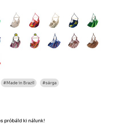
#Made in Brazil
#sárga
s próbáld ki nálunk!