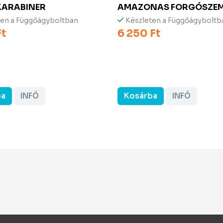
KARABINER
AMAZONAS
FORGÓSZE
ten a Függőágyboltban
Készleten a Függőágyboltb
Ft
6 250 Ft
ba
INFÓ
Kosárba
INFÓ