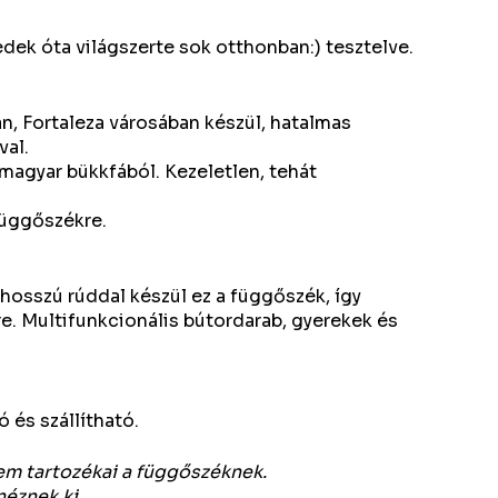
edek óta világszerte sok otthonban:) tesztelve.
ban, Fortaleza városában készül, hatalmas
val.
magyar bükkfából. Kezeletlen, tehát
függőszékre.
 hosszú rúddal készül ez a függőszék, így
e. Multifunkcionális bútordarab, gyerekek és
és szállítható.
em tartozékai a függőszéknek.
néznek ki.