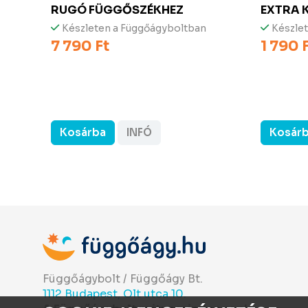
RUGÓ FÜGGŐSZÉKHEZ
EXTRA 
Készleten a Függőágyboltban
Készle
7 790 Ft
1 790 
Kosárba
INFÓ
Kosár
Függőágybolt / Függőágy Bt.
1112 Budapest, Olt utca 10.