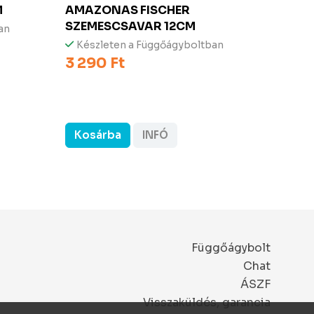
M
AMAZONAS FISCHER
AMA
SZEMESCSAVAR 12CM
sötéts
an
Kész
Készleten a Függőágyboltban
3 290 Ft
Ingy
79 90
76 11
Kosárba
INFÓ
Kos
Függőágybolt
Chat
ÁSZF
Visszaküldés, garancia