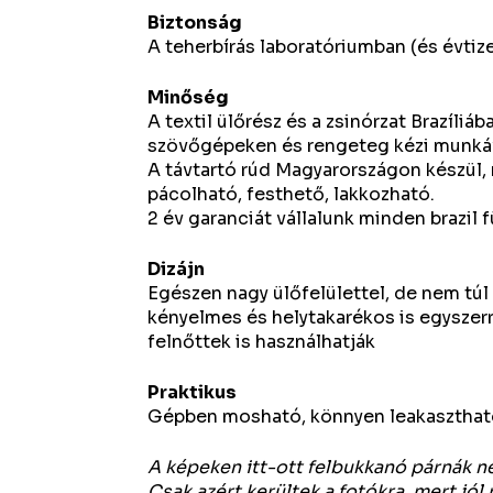
Biztonság
A teherbírás laboratóriumban (és évtiz
Minőség
A textil ülőrész és a zsinórzat Brazíliá
szövőgépeken és rengeteg kézi munká
A távtartó rúd Magyarországon készül, 
pácolható, festhető, lakkozható.
2 év garanciát vállalunk minden brazil 
Dizájn
Egészen nagy ülőfelülettel, de nem túl
kényelmes és helytakarékos is egyszerr
felnőttek is használhatják
Praktikus
Gépben mosható, könnyen leakasztható 
A képeken itt-ott felbukkanó párnák n
Csak azért kerültek a fotókra, mert jól 