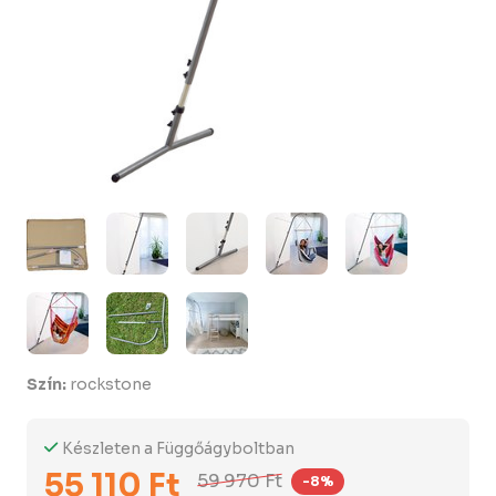
Szín:
rockstone
Készleten a Függőágyboltban
55 110 Ft
59 970 Ft
-8%