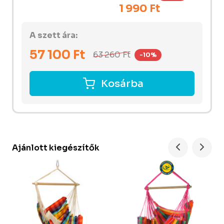
1 990 Ft
A szett ára:
57 100
Ft
63 260
Ft
-10%
Kosárba
Ajánlott kiegészítők