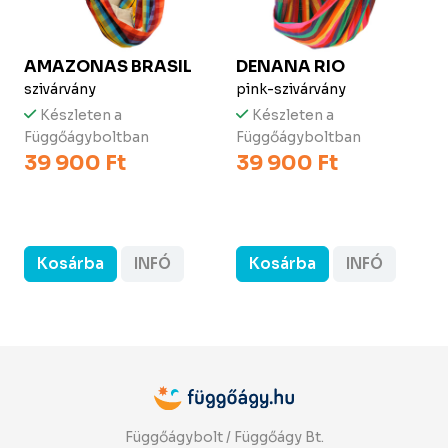
AMAZONAS
BRASIL
DENANA
RIO
szivárvány
pink-szivárvány
Készleten a
Készleten a
Függőágyboltban
Függőágyboltban
39 900 Ft
39 900 Ft
Kosárba
INFÓ
Kosárba
INFÓ
Függőágybolt / Függőágy Bt.