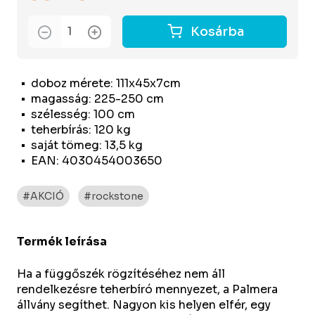
Kosárba
doboz mérete: 111x45x7cm
magasság: 225-250 cm
szélesség: 100 cm
teherbírás: 120 kg
saját tömeg: 13,5 kg
EAN: 4030454003650
#AKCIÓ
#rockstone
Termék leírása
Ha a függőszék rögzítéséhez nem áll
rendelkezésre teherbíró mennyezet, a Palmera
állvány segíthet. Nagyon kis helyen elfér, egy