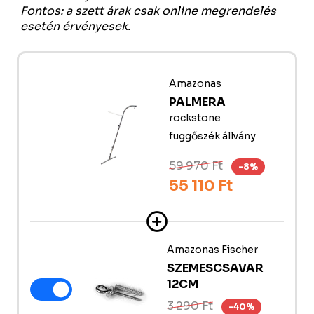
Fontos: a szett árak csak online megrendelés
esetén érvényesek.
Amazonas
PALMERA
rockstone
függőszék állvány
59 970 Ft
-8%
55 110 Ft
Amazonas Fischer
SZEMESCSAVAR
12CM
3 290 Ft
-40%