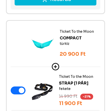
Ticket To the Moon
COMPACT
türkiz
20 900 Ft
Ticket To the Moon
STRAP [1 PÁR]
fekete
14 990 Ft
-21%
11 900 Ft