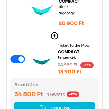
COMPACT
türkiz
függőágy
20 900 Ft
Ticket To the Moon
COMPACT
tengerkék
20 900 Ft
-33%
13 900 Ft
A szett ára:
34 800
Ft
41 800
Ft
-17%
Kosárba