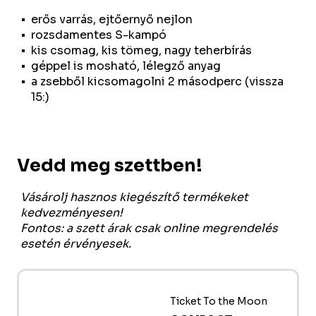
erős varrás, ejtőernyő nejlon
rozsdamentes S-kampó
kis csomag, kis tömeg, nagy teherbírás
géppel is mosható, lélegző anyag
a zsebből kicsomagolni 2 másodperc (vissza
15:)
Vedd meg szettben!
Vásárolj hasznos kiegészítő termékeket
kedvezményesen!
Fontos: a szett árak csak online megrendelés
esetén érvényesek.
Ticket To the Moon