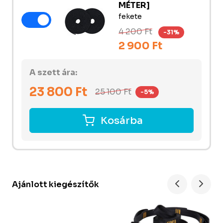
MÉTER]
fekete
4 200 Ft
-31%
2 900 Ft
A szett ára:
23 800
Ft
25 100
Ft
-5%
Kosárba
Ajánlott kiegészítők