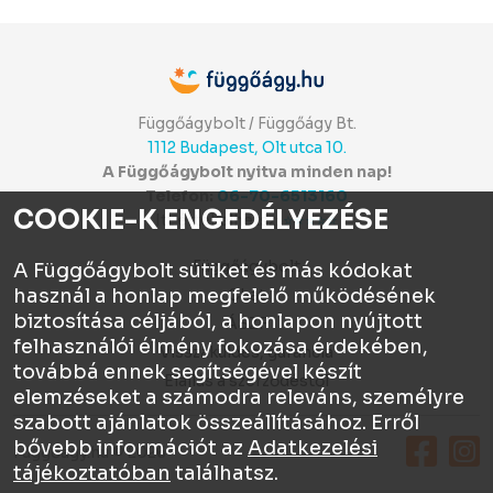
Függőágybolt / Függőágy Bt.
1112 Budapest, Olt utca 10.
A Függőágybolt nyitva minden nap!
Telefon:
06-70-6513160
COOKIE-K ENGEDÉLYEZÉSE
Itt értékelhetsz:
⭐⭐⭐⭐⭐
Függőágybolt
A Függőágybolt sütiket és más kódokat
használ a honlap megfelelő működésének
Chat
biztosítása céljából, a honlapon nyújtott
ÁSZF
felhasználói élmény fokozása érdekében,
Visszaküldés, garancia
továbbá ennek segítségével készít
Elállás a szerződéstől
elemzéseket a számodra releváns, személyre
szabott ajánlatok összeállításához. Erről
bővebb információt az
Adatkezelési
Függőágy.hu © 2026
tájékoztatóban
találhatsz.