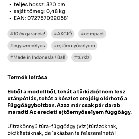
teljes hossz: 320 cm
saját tömeg: 0,48 kg
EAN: 0727670920581
#10 év garancia!
#AKCIÓ
#compact
#egyszemélyes
#ejtőernyőselyem
#Made in Indonesia / Bali
#türkiz
Termék leírása
Ebből a modellből, tehát a türkizből nem lesz
utánpótlás, tehát a készlet erejéig elérhető a
Függőágyboltban. Azaz már csak pár darab
maradt! Az eredeti ejtőernyőselyem függőágy.
Ultrakönnyű túra-függőágy (vízi)túrázóknak,
biciklistáknak, de lakásban is felszerelhető!