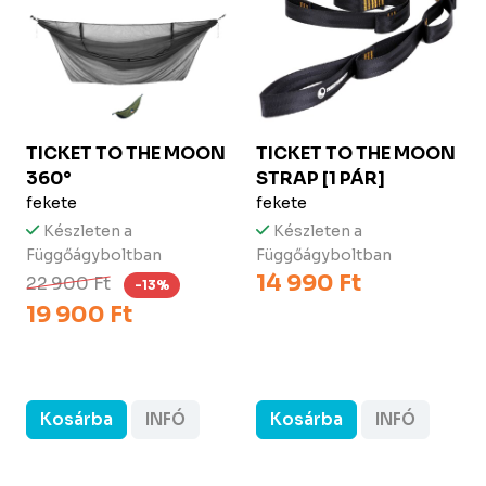
TICKET TO THE MOON
TICKET TO THE MOON
360°
STRAP [1 PÁR]
fekete
fekete
Készleten a
Készleten a
Függőágyboltban
Függőágyboltban
14 990 Ft
22 900 Ft
-13%
19 900 Ft
Kosárba
INFÓ
Kosárba
INFÓ