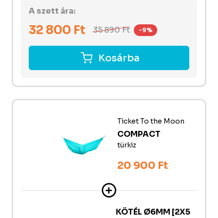
A szett ára:
32 800
Ft
35 890
Ft
-9%
Kosárba
Ticket To the Moon
COMPACT
türkiz
20 900 Ft
KÖTÉL Ø6MM [2X5