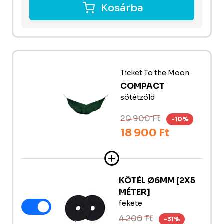
Kosárba
Ticket To the Moon
COMPACT
sötétzöld
20 900 Ft
-10%
18 900 Ft
KÖTÉL Ø6MM [2X5
MÉTER]
fekete
4 200 Ft
-31%