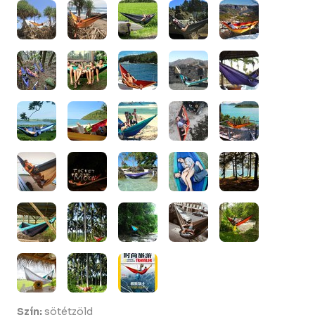
Szín:
sötétzöld