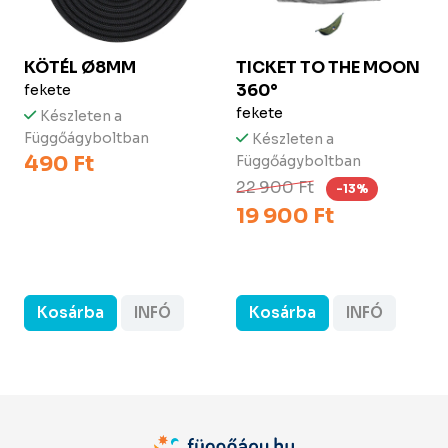
KÖTÉL Ø8MM
TICKET TO THE MOON
360°
fekete
fekete
Készleten a
Függőágyboltban
Készleten a
490 Ft
Függőágyboltban
22 900 Ft
-13%
19 900 Ft
Kosárba
INFÓ
Kosárba
INFÓ