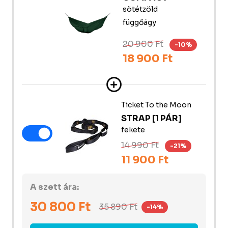
sötétzöld
függőágy
20 900 Ft
-10%
18 900 Ft
Ticket To the Moon
STRAP [1 PÁR]
fekete
14 990 Ft
-21%
11 900 Ft
A szett ára:
30 800
Ft
35 890
Ft
-14%