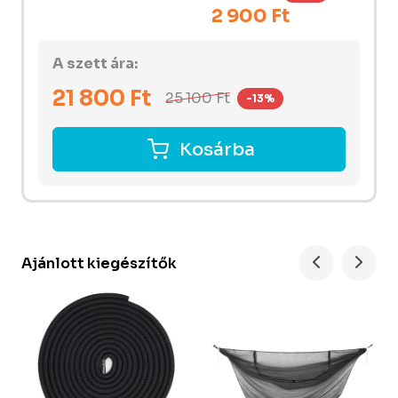
2 900 Ft
A szett ára:
21 800
Ft
25 100
Ft
-13%
Kosárba
Ajánlott kiegészítők