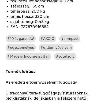
fekvőfelület hosszúsága: 320 cm
szélesség: 155 cm
teherbírás: 200 kg
teljes hossz: 320 cm
saját tömeg: 0,48 kg
EAN: 727670916584
#10 év garancia!
#AKCIÓ
#compact
#egyszemélyes
#ejtőernyőselyem
#Made in Indonesia / Bali
#sötétzöld
Termék leírása
Az eredeti ejtőernyőselyem függőágy.
Ultrakönnyű túra-függőágy (vízi)túrázóknak,
biciklistáknak, de lakásban is felszerelhető!