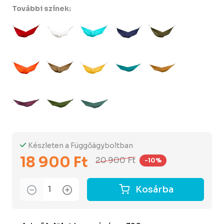
További színek:
Készleten a Függőágyboltban
18 900 Ft
20 900 Ft
-10%
Kosárba