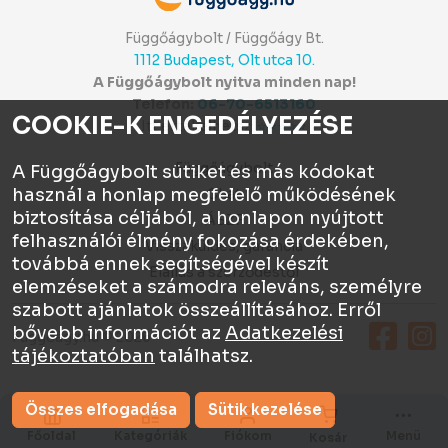
Függőágybolt / Függőágy Bt.
1112 Budapest, Olt utca 10.
A Függőágybolt nyitva minden nap!
Telefon:
06-70-6513160
COOKIE-K ENGEDÉLYEZÉSE
Itt értékelhetsz:
⭐⭐⭐⭐⭐
Függőágybolt
A Függőágybolt sütiket és más kódokat
használ a honlap megfelelő működésének
Chat
biztosítása céljából, a honlapon nyújtott
ÁSZF
felhasználói élmény fokozása érdekében,
Visszaküldés, garancia
továbbá ennek segítségével készít
Elállás a szerződéstől
elemzéseket a számodra releváns, személyre
szabott ajánlatok összeállításához. Erről
bővebb információt az
Adatkezelési
Függőágy.hu © 2026
tájékoztatóban
találhatsz.
Összes elfogadása
Sütik kezelése
Főoldal
Kategóriák
Fiókom
Menü
Kosár