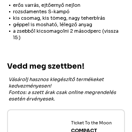
erős varrás, ejtőernyő nejlon
rozsdamentes S-kampó
kis csomag, kis tömeg, nagy teherbírás
géppel is mosható, lélegző anyag
a zsebből kicsomagolni 2 másodperc (vissza
15:)
Vedd meg szettben!
Vásárolj hasznos kiegészítő termékeket
kedvezményesen!
Fontos: a szett árak csak online megrendelés
esetén érvényesek.
Ticket To the Moon
COMPACT