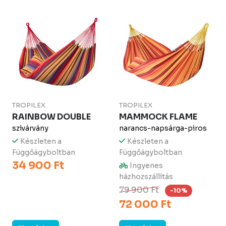
TROPILEX
TROPILEX
RAINBOW DOUBLE
MAMMOCK FLAME
szivárvány
narancs-napsárga-piros
Készleten a
Készleten a
Függőágyboltban
Függőágyboltban
34 900 Ft
Ingyenes
házhozszállítás
79 900 Ft
-10%
72 000 Ft