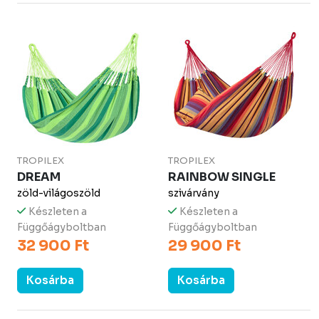
TROPILEX
TROPILEX
DREAM
RAINBOW SINGLE
zöld-világoszöld
szivárvány
Készleten a
Készleten a
Függőágyboltban
Függőágyboltban
32 900 Ft
29 900 Ft
Kosárba
Kosárba