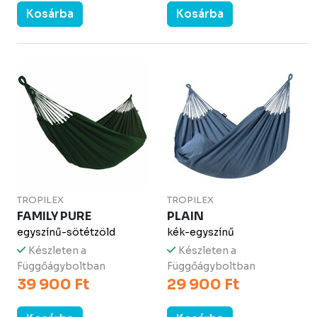
Kosárba
Kosárba
TROPILEX
TROPILEX
FAMILY PURE
PLAIN
egyszínű-sötétzöld
kék-egyszínű
Készleten a
Készleten a
Függőágyboltban
Függőágyboltban
39 900 Ft
29 900 Ft