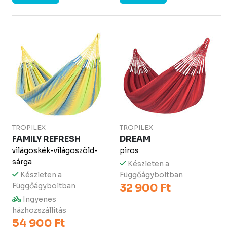
TROPILEX
TROPILEX
FAMILY REFRESH
DREAM
világoskék-világoszöld-
piros
sárga
Készleten a
Készleten a
Függőágyboltban
Függőágyboltban
32 900 Ft
Ingyenes
házhozszállítás
54 900 Ft