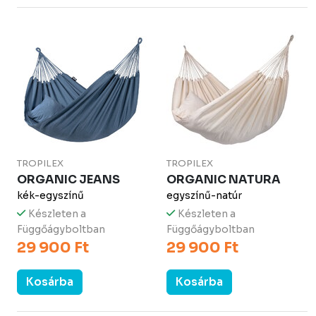
TROPILEX
TROPILEX
ORGANIC JEANS
ORGANIC NATURA
kék-egyszínű
egyszínű-natúr
Készleten a
Készleten a
Függőágyboltban
Függőágyboltban
29 900 Ft
29 900 Ft
Kosárba
Kosárba