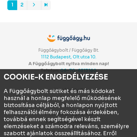
1
2
Függőágybolt / Függőágy Bt.
1112 Budapest, Olt utca 10.
A Függőágybolt nyitva minden nap!
Telefon:
06-70-6513160
COOKIE-K ENGEDÉLYEZÉSE
Itt értékelhetsz:
⭐⭐⭐⭐⭐
Függőágybolt
A Függőágybolt sütiket és más kódokat
használ a honlap megfelelő működésének
Chat
biztosítása céljából, a honlapon nyújtott
ÁSZF
felhasználói élmény fokozása érdekében,
Visszaküldés, garancia
továbbá ennek segítségével készít
Elállás a szerződéstől
elemzéseket a számodra releváns, személyre
szabott ajánlatok összeállításához. Erről