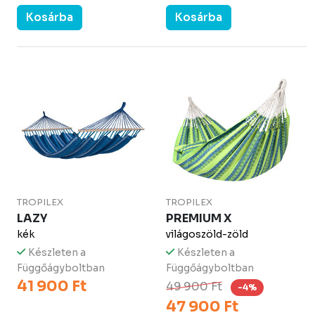
Kosárba
Kosárba
TROPILEX
TROPILEX
LAZY
PREMIUM X
kék
világoszöld-zöld
Készleten a
Készleten a
Függőágyboltban
Függőágyboltban
41 900 Ft
49 900 Ft
-4%
47 900 Ft