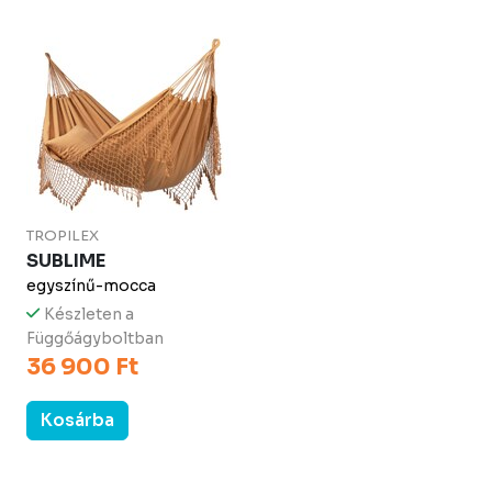
TROPILEX
SUBLIME
egyszínű-mocca
Készleten a
Függőágyboltban
36 900 Ft
Kosárba