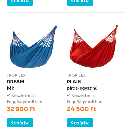
Kosárba
Kosárba
TROPILEX
TROPILEX
DREAM
PLAIN
kék
piros-egyszínű
Készleten a
Készleten a
Függőágyboltban
Függőágyboltban
32 900 Ft
24 500 Ft
Kosárba
Kosárba