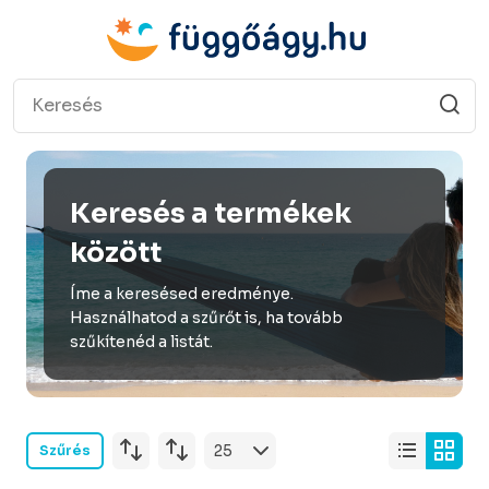
Keresés a termékek
között
Íme a keresésed eredménye.
Használhatod a szűrőt is, ha tovább
szűkítenéd a listát.
Szűrés