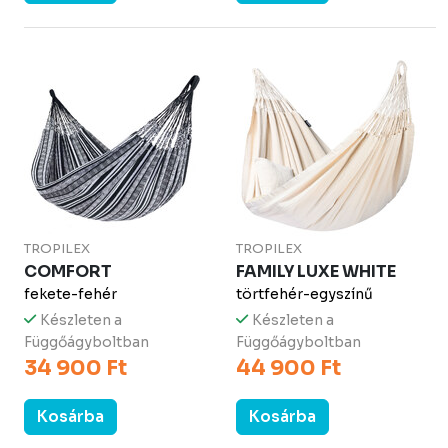
TROPILEX
TROPILEX
COMFORT
FAMILY LUXE WHITE
fekete-fehér
törtfehér-egyszínű
Készleten a
Készleten a
Függőágyboltban
Függőágyboltban
34 900 Ft
44 900 Ft
Kosárba
Kosárba