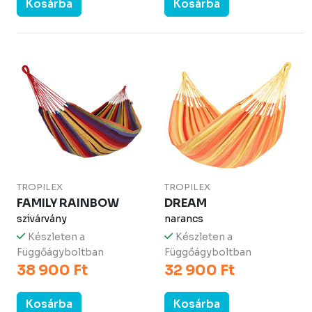
Kosárba
Kosárba
TROPILEX
TROPILEX
FAMILY RAINBOW
DREAM
szivárvány
narancs
Készleten a
Készleten a
Függőágyboltban
Függőágyboltban
38 900 Ft
32 900 Ft
Kosárba
Kosárba