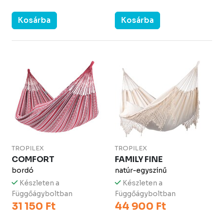
Kosárba
Kosárba
TROPILEX
TROPILEX
COMFORT
FAMILY FINE
bordó
natúr-egyszínű
Készleten a
Készleten a
Függőágyboltban
Függőágyboltban
31 150 Ft
44 900 Ft