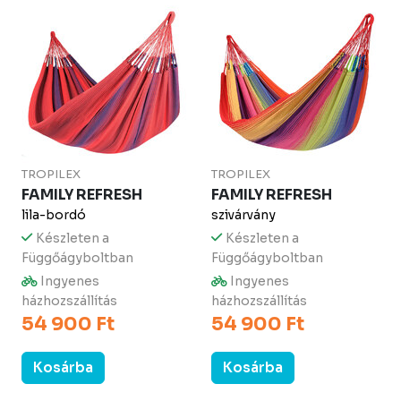
TROPILEX
TROPILEX
FAMILY REFRESH
FAMILY REFRESH
lila-bordó
szivárvány
Készleten a
Készleten a
Függőágyboltban
Függőágyboltban
Ingyenes
Ingyenes
házhozszállítás
házhozszállítás
54 900 Ft
54 900 Ft
Kosárba
Kosárba