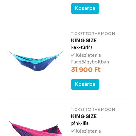
Kosárba
TICKET TO THE MOON
KING SIZE
kék-türkiz
Készleten a
Függőágyboltban
31 900 Ft
Kosárba
TICKET TO THE MOON
KING SIZE
pink-lila
Készleten a