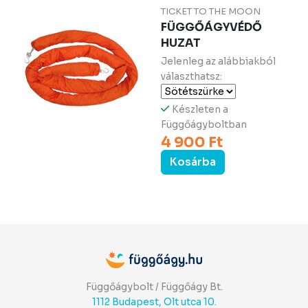
TICKET TO THE MOON
FÜGGŐÁGYVÉDŐ
HUZAT
Jelenleg az alábbiakból
választhatsz:
Készleten a
Függőágyboltban
4 900 Ft
Kosárba
Függőágybolt / Függőágy Bt.
1112 Budapest, Olt utca 10.