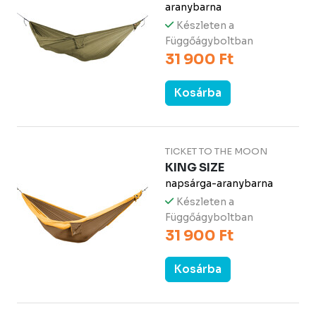
aranybarna
Készleten a
Függőágyboltban
31 900 Ft
Kosárba
TICKET TO THE MOON
KING SIZE
napsárga-aranybarna
Készleten a
Függőágyboltban
31 900 Ft
Kosárba