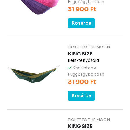
Függőágyboltban
31 900 Ft
Kosárba
TICKET TO THE MOON
KING SIZE
keki-fenyőzöld
Készleten a
Függőágyboltban
31 900 Ft
Kosárba
TICKET TO THE MOON
KING SIZE