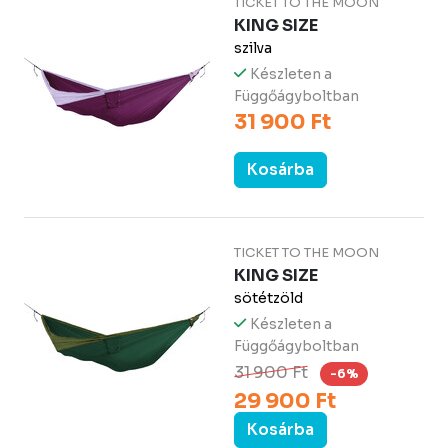
TICKET TO THE MOON
KING SIZE
szilva
Készleten a
Függőágyboltban
31 900 Ft
Kosárba
TICKET TO THE MOON
KING SIZE
sötétzöld
Készleten a
Függőágyboltban
31 900 Ft
-6%
29 900 Ft
Kosárba