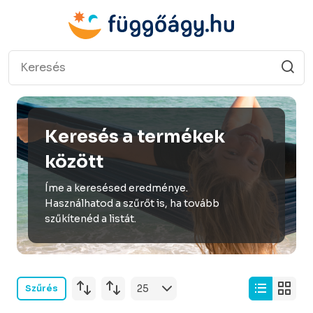
Keresés a termékek
között
Íme a keresésed eredménye.
Használhatod a szűrőt is, ha tovább
szűkítenéd a listát.
Szűrés