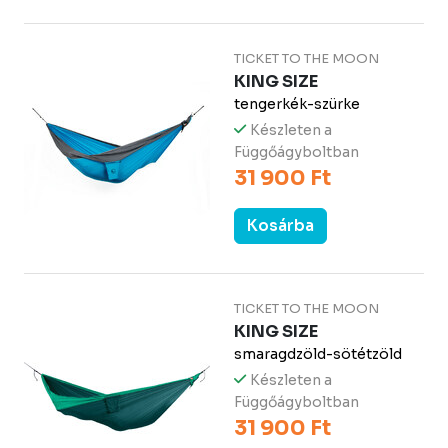
TICKET TO THE MOON
KING SIZE
tengerkék-szürke
Készleten a
Függőágyboltban
31 900 Ft
Kosárba
TICKET TO THE MOON
KING SIZE
smaragdzöld-sötétzöld
Készleten a
Függőágyboltban
31 900 Ft