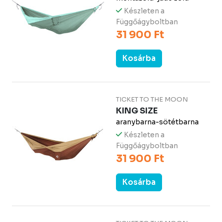
Készleten a
Függőágyboltban
31 900 Ft
Kosárba
TICKET TO THE MOON
KING SIZE
aranybarna-sötétbarna
Készleten a
Függőágyboltban
31 900 Ft
Kosárba