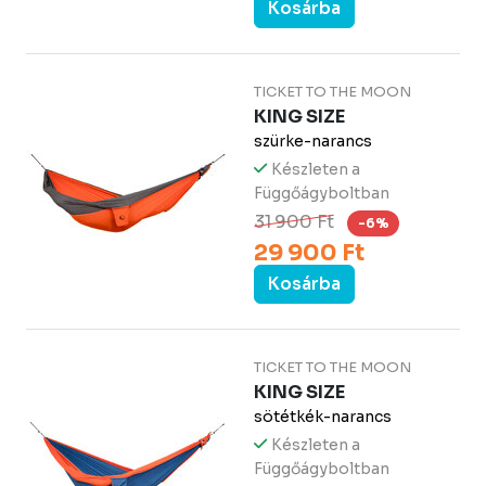
Kosárba
TICKET TO THE MOON
KING SIZE
szürke-narancs
Készleten a
Függőágyboltban
31 900 Ft
-6%
29 900 Ft
Kosárba
TICKET TO THE MOON
KING SIZE
sötétkék-narancs
Készleten a
Függőágyboltban