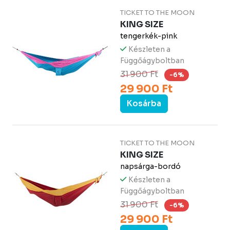
TICKET TO THE MOON
KING SIZE
tengerkék-pink
Készleten a
Függőágyboltban
31 900 Ft
-6%
29 900 Ft
Kosárba
TICKET TO THE MOON
KING SIZE
napsárga-bordó
Készleten a
Függőágyboltban
31 900 Ft
-6%
29 900 Ft