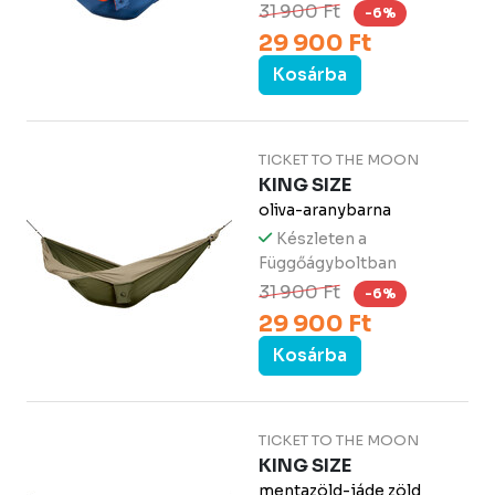
31 900 Ft
-6%
29 900 Ft
Kosárba
TICKET TO THE MOON
KING SIZE
oliva-aranybarna
Készleten a
Függőágyboltban
31 900 Ft
-6%
29 900 Ft
Kosárba
TICKET TO THE MOON
KING SIZE
mentazöld-jáde zöld