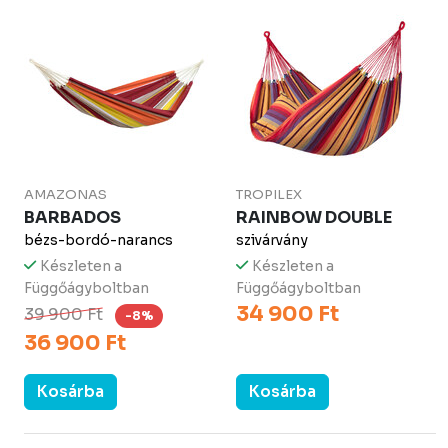
AMAZONAS
TROPILEX
BARBADOS
RAINBOW DOUBLE
bézs-bordó-narancs
szivárvány
Készleten a
Készleten a
Függőágyboltban
Függőágyboltban
34 900 Ft
39 900 Ft
-8%
36 900 Ft
Kosárba
Kosárba