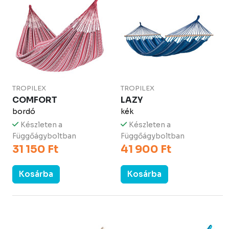
TROPILEX
TROPILEX
COMFORT
LAZY
bordó
kék
Készleten a
Készleten a
Függőágyboltban
Függőágyboltban
31 150 Ft
41 900 Ft
Kosárba
Kosárba