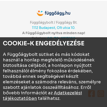
Függőágybolt / Függőágy Bt.
1112 Budapest, Olt utca 10.
A Függőágybolt nyitva minden nap!
Telefon:
06-70-6513160
COOKIE-K ENGEDÉLYEZÉSE
Itt értékelhetsz:
⭐⭐⭐⭐⭐
Függőágybolt
A Függőágybolt sütiket és más kódokat
használ a honlap megfelelő működésének
Chat
biztosítása céljából, a honlapon nyújtott
ÁSZF
felhasználói élmény fokozása érdekében,
Visszaküldés, garancia
továbbá ennek segítségével készít
Elállás a szerződéstől
elemzéseket a számodra releváns, személyre
szabott ajánlatok összeállításához. Erről
bővebb információt az
Adatkezelési
Függőágy.hu © 2026
tájékoztatóban
találhatsz.