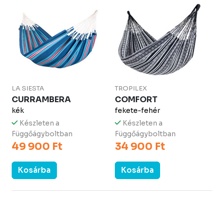
LA SIESTA
TROPILEX
CURRAMBERA
COMFORT
kék
fekete-fehér
Készleten a
Készleten a
Függőágyboltban
Függőágyboltban
49 900 Ft
34 900 Ft
Kosárba
Kosárba