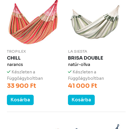
TROPILEX
LA SIESTA
CHILL
BRISA DOUBLE
narancs
natúr-oliva
Készleten a
Készleten a
Függőágyboltban
Függőágyboltban
33 900 Ft
41 000 Ft
Kosárba
Kosárba