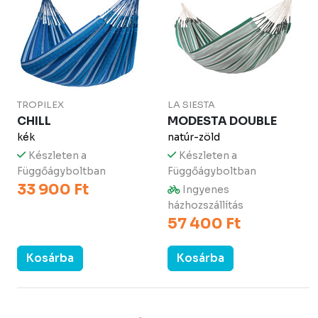
TROPILEX
LA SIESTA
CHILL
MODESTA DOUBLE
kék
natúr-zöld
Készleten a
Készleten a
Függőágyboltban
Függőágyboltban
33 900 Ft
Ingyenes
házhozszállítás
57 400 Ft
Kosárba
Kosárba