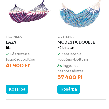
TROPILEX
LA SIESTA
LAZY
MODESTA DOUBLE
lila
kék-natúr
Készleten a
Készleten a
Függőágyboltban
Függőágyboltban
41 900 Ft
Ingyenes
házhozszállítás
57 400 Ft
Kosárba
Kosárba