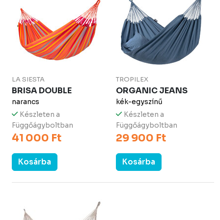
LA SIESTA
TROPILEX
BRISA DOUBLE
ORGANIC JEANS
narancs
kék-egyszínű
Készleten a
Készleten a
Függőágyboltban
Függőágyboltban
41 000 Ft
29 900 Ft
Kosárba
Kosárba