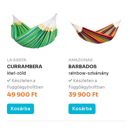
LA SIESTA
AMAZONAS
CURRAMBERA
BARBADOS
kiwi-zöld
rainbow-szivárvány
Készleten a
Készleten a
Függőágyboltban
Függőágyboltban
49 900 Ft
39 900 Ft
Kosárba
Kosárba