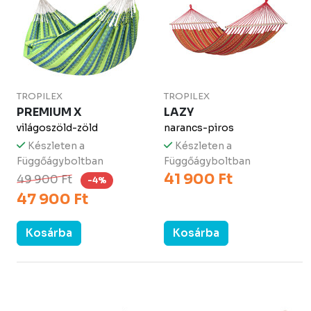
TROPILEX
TROPILEX
PREMIUM X
LAZY
világoszöld-zöld
narancs-piros
Készleten a
Készleten a
Függőágyboltban
Függőágyboltban
41 900 Ft
49 900 Ft
-4%
47 900 Ft
Kosárba
Kosárba