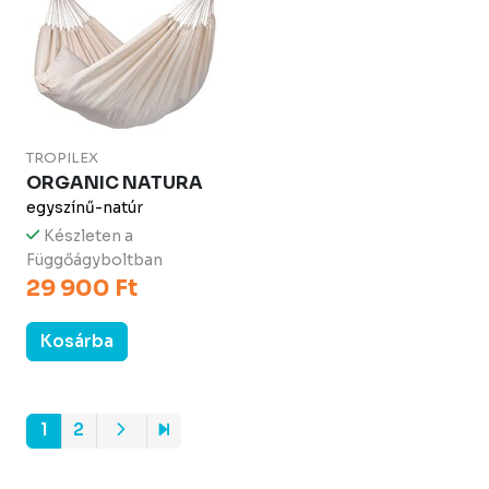
TROPILEX
ORGANIC NATURA
egyszínű-natúr
Készleten a
Függőágyboltban
29 900 Ft
Kosárba
1
2