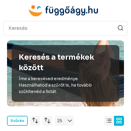
Keresés a termékek
között
Íme a keresésed eredménye.
Használhatod a szűrőt is, ha tovább
szűkítenéd a listát.
Szűrés