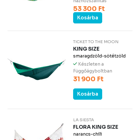
házhozszállítás
53 300 Ft
Kosárba
TICKET TO THE MOON
KING SIZE
smaragdzöld-sötétzöld
Készleten a
Függőágyboltban
31 900 Ft
Kosárba
LA SIESTA
FLORA KING SIZE
narancs-chili