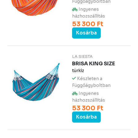
Függőágyboltban
Ingyenes
házhozszállítás
53 300 Ft
Kosárba
LA SIESTA
BRISA KING SIZE
türkiz
Készleten a
Függőágyboltban
Ingyenes
házhozszállítás
53 300 Ft
Kosárba