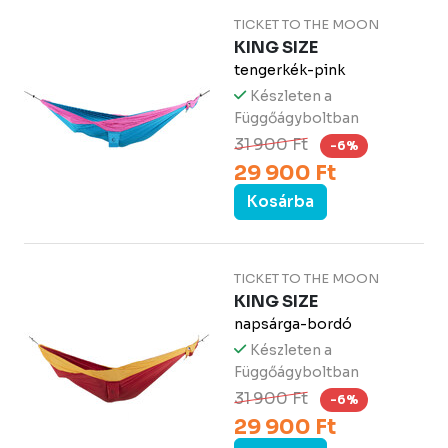
TICKET TO THE MOON
KING SIZE
tengerkék-pink
Készleten a
Függőágyboltban
31 900 Ft
-6%
29 900 Ft
Kosárba
TICKET TO THE MOON
KING SIZE
napsárga-bordó
Készleten a
Függőágyboltban
31 900 Ft
-6%
29 900 Ft