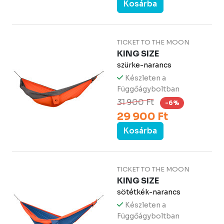
Kosárba
TICKET TO THE MOON
KING SIZE
szürke-narancs
Készleten a
Függőágyboltban
31 900 Ft
-6%
29 900 Ft
Kosárba
TICKET TO THE MOON
KING SIZE
sötétkék-narancs
Készleten a
Függőágyboltban