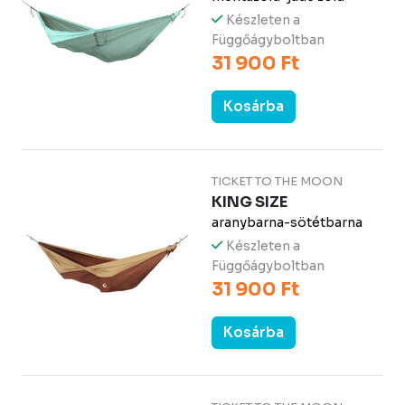
Készleten a
Függőágyboltban
31 900 Ft
Kosárba
TICKET TO THE MOON
KING SIZE
aranybarna-sötétbarna
Készleten a
Függőágyboltban
31 900 Ft
Kosárba