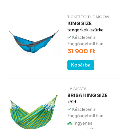
TICKET TO THE MOON
KING SIZE
tengerkék-szürke
Készleten a
Függőágyboltban
31 900 Ft
Kosárba
LA SIESTA
BRISA KING SIZE
zöld
Készleten a
Függőágyboltban
Ingyenes