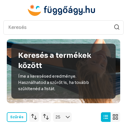
Keresés a termékek
között
Íme a keresésed eredménye.
Használhatod a szűrőt is, ha tovább
szűkítenéd a listát.
Szűrés