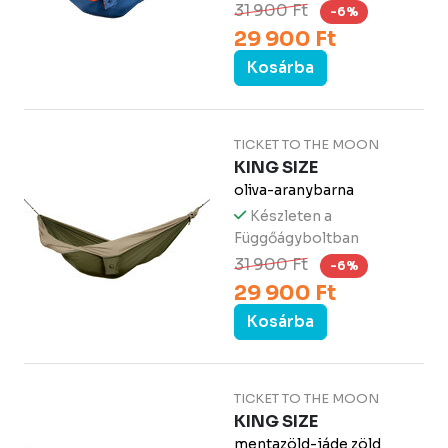
31 900 Ft
-6%
29 900 Ft
Kosárba
TICKET TO THE MOON
KING SIZE
oliva-aranybarna
Készleten a
Függőágyboltban
31 900 Ft
-6%
29 900 Ft
Kosárba
TICKET TO THE MOON
KING SIZE
mentazöld-jáde zöld