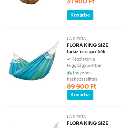
31 900 Ft
Kosárba
LA SIESTA
FLORA KING SIZE
türkiz-curaçao-kék
Készleten a
Függőágyboltban
Ingyenes
házhozszállítás
89 900 Ft
Kosárba
LA SIESTA
FLORA KING SIZE