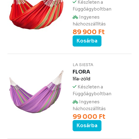
Készleten a
Függőágyboltban
Ingyenes
házhozszállítás
89 900 Ft
Kosárba
LA SIESTA
FLORA
lila-zöld
Készleten a
Függőágyboltban
Ingyenes
házhozszállítás
99 000 Ft
Kosárba