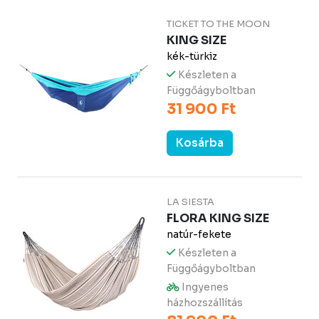
TICKET TO THE MOON
KING SIZE
kék-türkiz
Készleten a
Függőágyboltban
31 900 Ft
Kosárba
LA SIESTA
FLORA KING SIZE
natúr-fekete
Készleten a
Függőágyboltban
Ingyenes
házhozszállítás