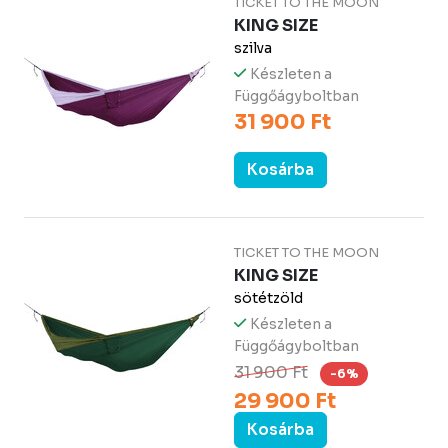
TICKET TO THE MOON
KING SIZE
szilva
Készleten a
Függőágyboltban
31 900 Ft
Kosárba
TICKET TO THE MOON
KING SIZE
sötétzöld
Készleten a
Függőágyboltban
31 900 Ft
-6%
29 900 Ft
Kosárba