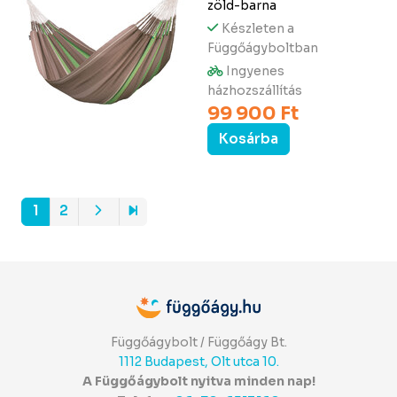
zöld-barna
Készleten a
Függőágyboltban
Ingyenes
házhozszállítás
99 900 Ft
Kosárba
1
2
Függőágybolt / Függőágy Bt.
1112 Budapest, Olt utca 10.
A Függőágybolt nyitva minden nap!