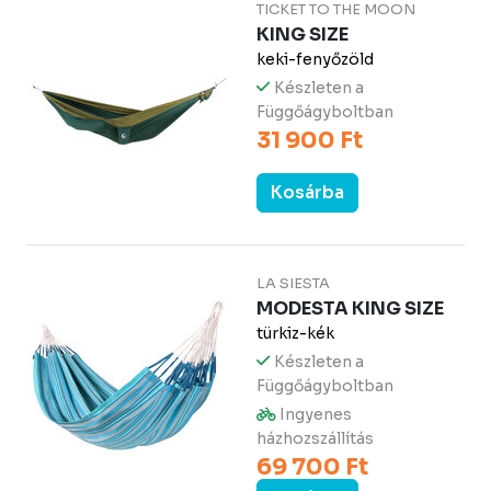
TICKET TO THE MOON
KING SIZE
keki-fenyőzöld
Készleten a
Függőágyboltban
31 900 Ft
Kosárba
LA SIESTA
MODESTA KING SIZE
türkiz-kék
Készleten a
Függőágyboltban
Ingyenes
házhozszállítás
69 700 Ft