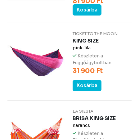
81 900 Ft
Kosárba
TICKET TO THE MOON
KING SIZE
pink-lila
Készleten a
Függőágyboltban
31 900 Ft
Kosárba
LA SIESTA
BRISA KING SIZE
narancs
Készleten a