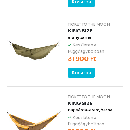
Kosárba
TICKET TO THE MOON
KING SIZE
aranybarna
Készleten a
Függőágyboltban
31 900 Ft
Kosárba
TICKET TO THE MOON
KING SIZE
napsárga-aranybarna
Készleten a
Függőágyboltban