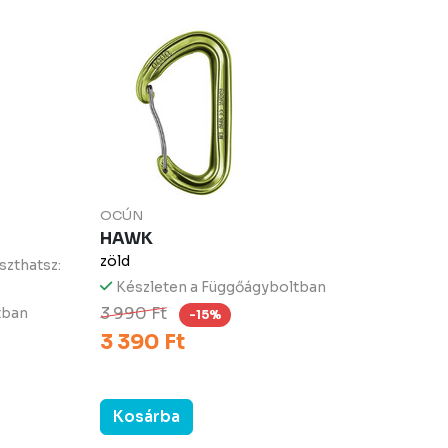
OCÚN
HAWK
zöld
szthatsz:
Készleten a Függőágyboltban
3 990 Ft
tban
-15%
3 390 Ft
Kosárba