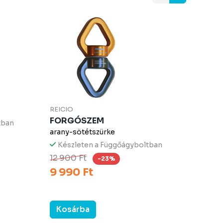
REICIO
FORGÓSZEM
tban
arany-sötétszürke
Készleten a Függőágyboltban
12 900 Ft
-23%
9 990 Ft
Kosárba