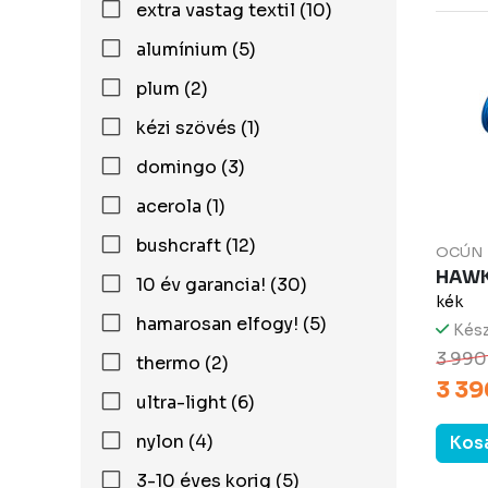
extra vastag textil (10)
alumínium (5)
plum (2)
kézi szövés (1)
domingo (3)
acerola (1)
bushcraft (12)
OCÚN
HAW
10 év garancia! (30)
kék
hamarosan elfogy! (5)
Kész
3 990
thermo (2)
3 39
ultra-light (6)
nylon (4)
Kos
3-10 éves korig (5)