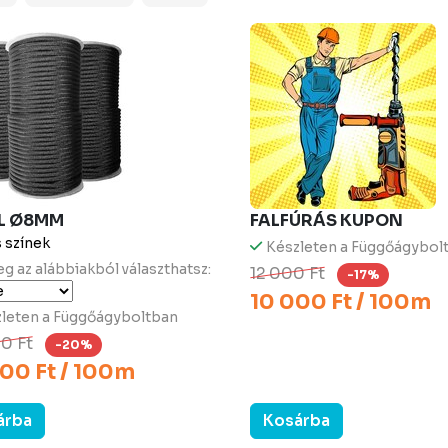
L Ø8MM
FALFÚRÁS KUPON
 színek
Készleten a Függőágybol
eg az alábbiakból választhatsz:
12 000 Ft
-17%
10 000 Ft / 100m
leten a Függőágyboltban
0 Ft
-20%
00 Ft / 100m
árba
Kosárba