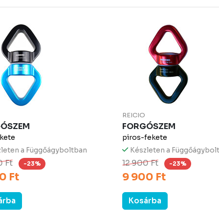
REICIO
GÓSZEM
FORGÓSZEM
kete
piros-fekete
leten a Függőágyboltban
Készleten a Függőágybol
0 Ft
12 900 Ft
-23%
-23%
0 Ft
9 900 Ft
árba
Kosárba