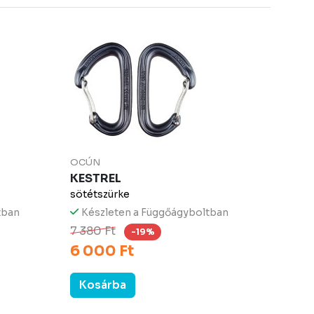
OCÚN
KESTREL
sötétszürke
tban
Készleten a Függőágyboltban
7 380 Ft
-19%
6 000 Ft
Kosárba