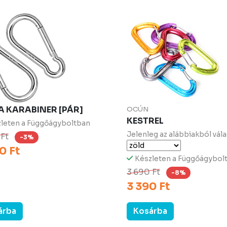
A KARABINER [PÁR]
OCÚN
KESTREL
leten a Függőágyboltban
Jelenleg az alábbiakból vála
 Ft
-3%
0 Ft
Készleten a Függőágybol
3 690 Ft
-8%
3 390 Ft
árba
Kosárba