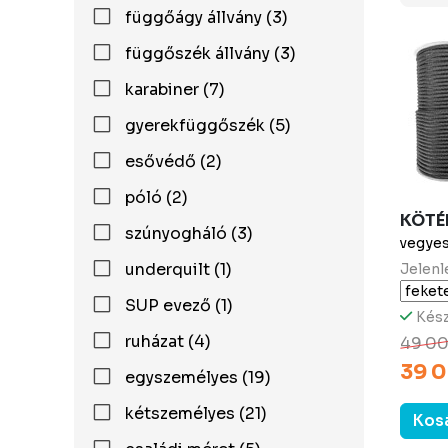
függőágy állvány (3)
függőszék állvány (3)
karabiner (7)
gyerekfüggőszék (5)
esővédő (2)
póló (2)
KÖTÉ
szúnyogháló (3)
vegyes
underquilt (1)
Jelenl
SUP evező (1)
Kész
ruházat (4)
49 00
39 0
egyszemélyes (19)
kétszemélyes (21)
Kos