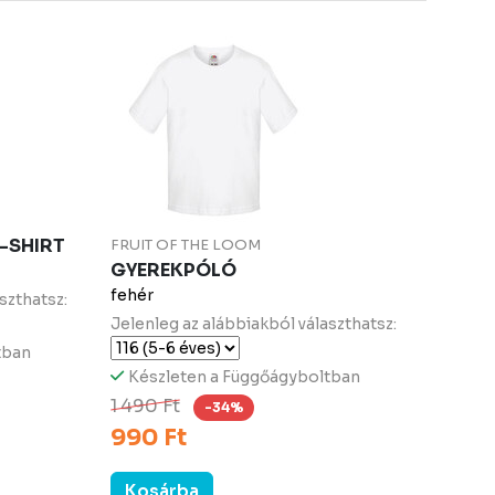
-SHIRT
FRUIT OF THE LOOM
GYEREKPÓLÓ
fehér
szthatsz:
Jelenleg az alábbiakból választhatsz:
tban
Készleten a Függőágyboltban
1 490 Ft
-34%
990 Ft
Kosárba