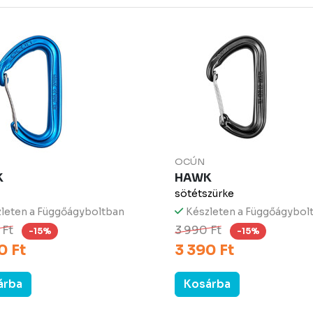
OCÚN
K
HAWK
sötétszürke
leten a Függőágyboltban
Készleten a Függőágybol
 Ft
3 990 Ft
-15%
-15%
0 Ft
3 390 Ft
árba
Kosárba