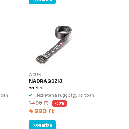
OCÚN
NADRÁGSZÍJ
szürke
tban
Készleten a Függőágyboltban
7 490 Ft
-33%
4 990 Ft
Kosárba