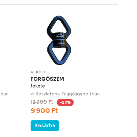
REICIO
FORGÓSZEM
fekete
tban
Készleten a Függőágyboltban
12 900 Ft
-23%
9 900 Ft
Kosárba