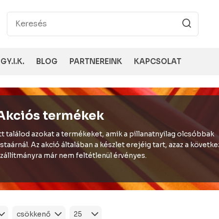
GY.I.K.
BLOG
PARTNEREINK
KAPCSOLAT
Akciós termékek
tt találod azokat a termékeket, amik a pillanatnyilag olcsóbbak
istaárnál. Az akció általában a készlet erejéig tart, azaz a követk
zállítmányra már nem feltétlenül érvényes.