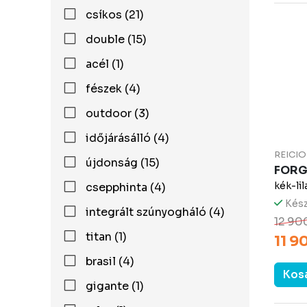
csíkos (21)
double (15)
acél (1)
fészek (4)
outdoor (3)
időjárásálló (4)
REICIO
újdonság (15)
FOR
kék-lil
csepphinta (4)
Kész
integrált szúnyogháló (4)
12 90
titan (1)
11 9
brasil (4)
Kos
gigante (1)