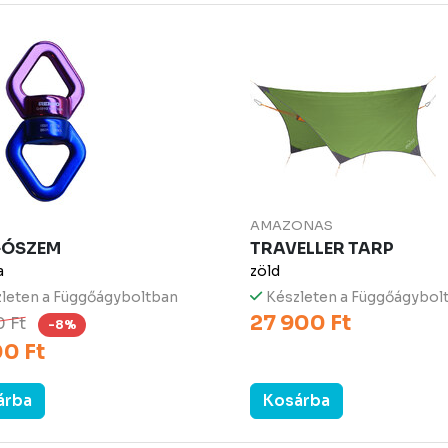
AMAZONAS
GÓSZEM
TRAVELLER TARP
a
zöld
leten a Függőágyboltban
Készleten a Függőágybol
27 900 Ft
0 Ft
-8%
00 Ft
árba
Kosárba