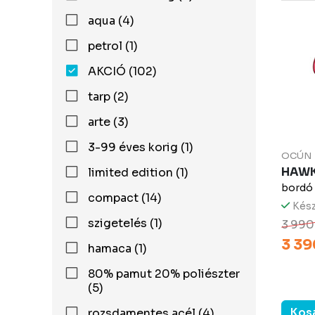
aqua (4)
petrol (1)
AKCIÓ (102)
tarp (2)
arte (3)
3-99 éves korig (1)
OCÚN
HAW
limited edition (1)
bordó
compact (14)
Kész
szigetelés (1)
3 990
3 39
hamaca (1)
80% pamut 20% poliészter
(5)
rozsdamentes acél (4)
Kos