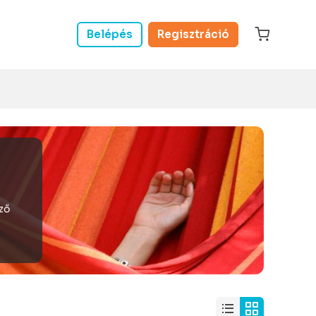
Belépés
Regisztráció
ező