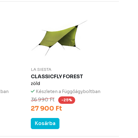
LA SIESTA
CLASSICFLY FOREST
zöld
tban
Készleten a Függőágyboltban
36 990 Ft
-25%
27 900 Ft
Kosárba