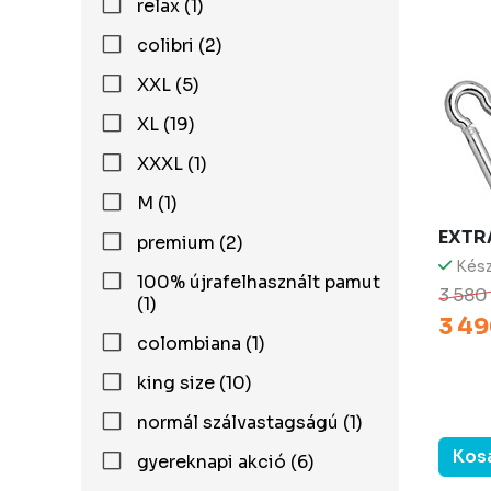
relax (1)
colibri (2)
XXL (5)
XL (19)
XXXL (1)
M (1)
EXTR
premium (2)
Kész
100% újrafelhasznált pamut
3 580
(1)
3 49
colombiana (1)
king size (10)
normál szálvastagságú (1)
Kos
gyereknapi akció (6)