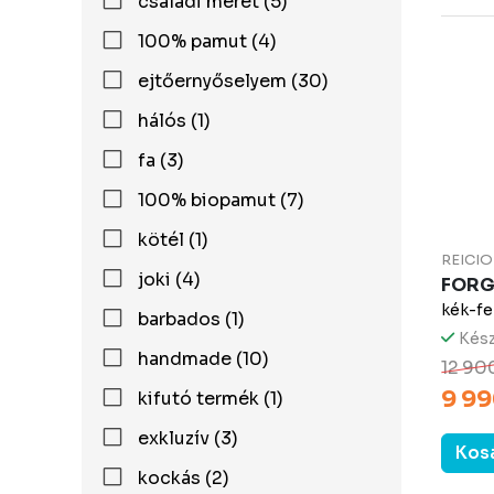
családi méret (5)
100% pamut (4)
ejtőernyőselyem (30)
hálós (1)
fa (3)
100% biopamut (7)
kötél (1)
REICIO
joki (4)
FOR
kék-fe
barbados (1)
Kész
handmade (10)
12 90
9 99
kifutó termék (1)
exkluzív (3)
Kos
kockás (2)