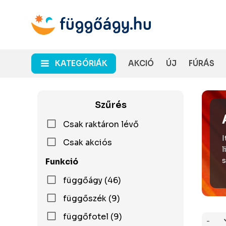
KATEGÓRIÁK
AKCIÓ
ÚJ
FÚRÁS
Szűrés
Csak raktáron lévő
I
Csak akciós
l
s
Funkció
függőágy (46)
függőszék (9)
függőfotel (9)