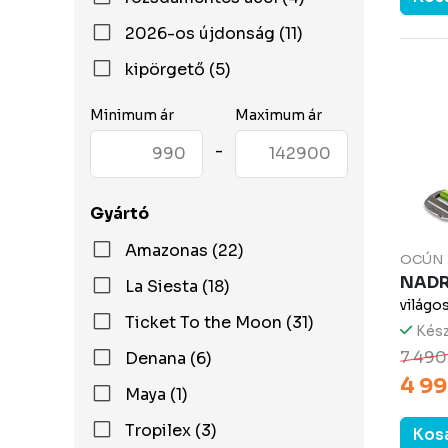
2026-os újdonság (11)
kipörgető (5)
Minimum ár
Maximum ár
-
Gyártó
Amazonas (22)
OCÚN
NADR
La Siesta (18)
világo
Ticket To the Moon (31)
Kész
7 490
Denana (6)
4 99
Maya (1)
Tropilex (3)
Kos