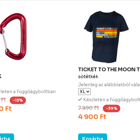
TICKET TO THE MOON T
K
sötétkék
Jelenleg az alábbiakból vála
leten a Függőágyboltban
 Ft
Készleten a Függőágybol
-15%
0 Ft
7 990 Ft
-39%
4 900 Ft
árba
Kosárba