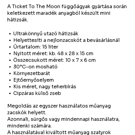
A Ticket To The Moon függőágyak gyártása során
keletkezett maradék anyagból készült mini
hátizsák.
Ultrakönnyű utazó hátizsák
Helyettesíti a nejlonzacskót a bevásárlásnál
Űrtartalom: 15 liter
Nyitott méret: kb. 48 x 28 x 15 cm
Összecsukott méret: 10 x 7 x 6 cm
30°C-on mosható
Környezetbarát
Ejtőernyőselyem
Kis méret, nagy teherbírás
Cipzáras külső zseb
Megoldás az egyszer használatos műanyag
zacskók helyett.
Azonnali, sürgős vagy mindennapi használatra,
mindenki számára.
A használatával kiváltott műanyag szatyrok