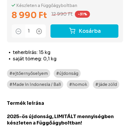
Készleten a Függőágyboltban
8 990 Ft
12 990 Ft
-31%
Kosárba
teherbírás: 15 kg
saját tömeg: 0,1 kg
#ejtőernyőselyem
#újdonság
#Made in Indonesia / Bali
#homok
#jáde zöld
Termék leírása
2025-ös újdonság, LIMITÁLT mennyiségben
készleten a Függőágyboltban!