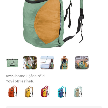
Szín:
homok-jáde zöld
További színek: