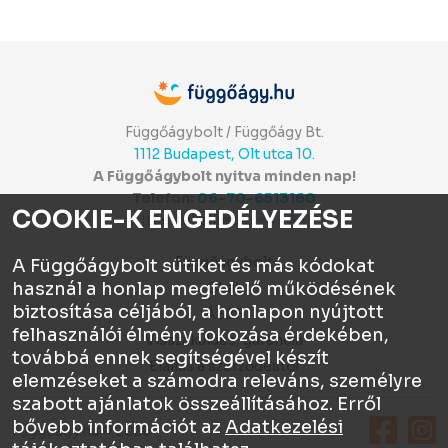
Függőágybolt / Függőágy Bt.
1112 Budapest, Olt utca 10.
A Függőágybolt nyitva minden nap!
Telefon:
06-70-6513160
COOKIE-K ENGEDÉLYEZÉSE
Itt értékelhetsz:
⭐⭐⭐⭐⭐
Függőágybolt
A Függőágybolt sütiket és más kódokat
használ a honlap megfelelő működésének
Chat
biztosítása céljából, a honlapon nyújtott
ÁSZF
felhasználói élmény fokozása érdekében,
Visszaküldés, garancia
továbbá ennek segítségével készít
Elállás a szerződéstől
elemzéseket a számodra releváns, személyre
szabott ajánlatok összeállításához. Erről
bővebb információt az
Adatkezelési
Függőágy.hu © 2026