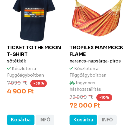
TICKET TO THE MOON
TROPILEX
MAMMOCK
T-SHIRT
FLAME
sötétkék
narancs-napsárga-piros
Készleten a
Készleten a
Függőágyboltban
Függőágyboltban
7 990 Ft
Ingyenes
-39%
házhozszállítás
4 900 Ft
79 900 Ft
-10%
72 000 Ft
Kosárba
INFÓ
Kosárba
INFÓ