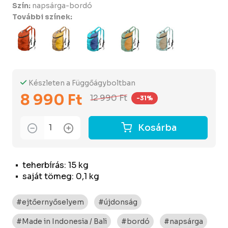
Szín:
napsárga-bordó
További színek:
Készleten a Függőágyboltban
8 990 Ft
12 990 Ft
-31%
Kosárba
teherbírás: 15 kg
saját tömeg: 0,1 kg
#ejtőernyőselyem
#újdonság
#Made in Indonesia / Bali
#bordó
#napsárga