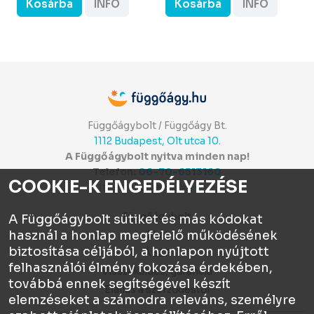
Kosárba
INFÓ
Kosárba
INFÓ
Függőágybolt / Függőágy Bt.
1112 Budapest, Olt utca 10.
A Függőágybolt nyitva minden nap!
Telefon:
06-70-6513160
COOKIE-K ENGEDÉLYEZÉSE
Itt értékelhetsz:
⭐⭐⭐⭐⭐
Függőágybolt
A Függőágybolt sütiket és más kódokat
használ a honlap megfelelő működésének
Chat
biztosítása céljából, a honlapon nyújtott
ÁSZF
felhasználói élmény fokozása érdekében,
Visszaküldés, garancia
továbbá ennek segítségével készít
Elállás a szerződéstől
elemzéseket a számodra releváns, személyre