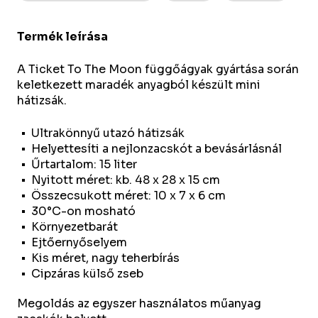
Termék leírása
A Ticket To The Moon függőágyak gyártása során
keletkezett maradék anyagból készült mini
hátizsák.
Ultrakönnyű utazó hátizsák
Helyettesíti a nejlonzacskót a bevásárlásnál
Űrtartalom: 15 liter
Nyitott méret: kb. 48 x 28 x 15 cm
Összecsukott méret: 10 x 7 x 6 cm
30°C-on mosható
Környezetbarát
Ejtőernyőselyem
Kis méret, nagy teherbírás
Cipzáras külső zseb
Megoldás az egyszer használatos műanyag