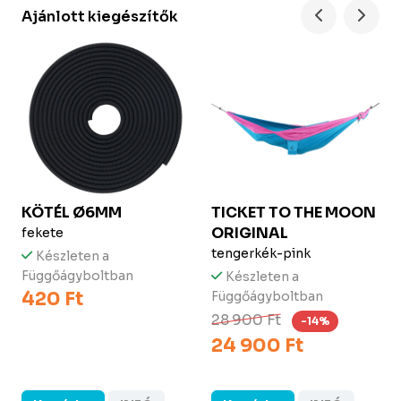
Ajánlott kiegészítők
KÖTÉL Ø6MM
TICKET TO THE MOON
ORIGINAL
fekete
tengerkék-pink
Készleten a
Függőágyboltban
Készleten a
420 Ft
Függőágyboltban
28 900 Ft
-14%
24 900 Ft