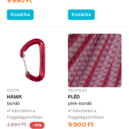
9 990 Ft
Kosárba
Kosárba
OCÚN
TROPILEX
HAWK
PLÉD
bordó
pink-bordó
Készleten a
Készleten a
Függőágyboltban
Függőágyboltban
9 900 Ft
3 990 Ft
-15%