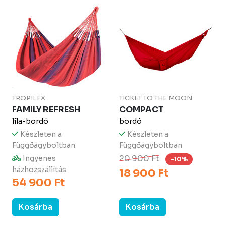
TROPILEX
TICKET TO THE MOON
FAMILY REFRESH
COMPACT
lila-bordó
bordó
Készleten a
Készleten a
Függőágyboltban
Függőágyboltban
20 900 Ft
Ingyenes
-10%
házhozszállítás
18 900 Ft
54 900 Ft
Kosárba
Kosárba