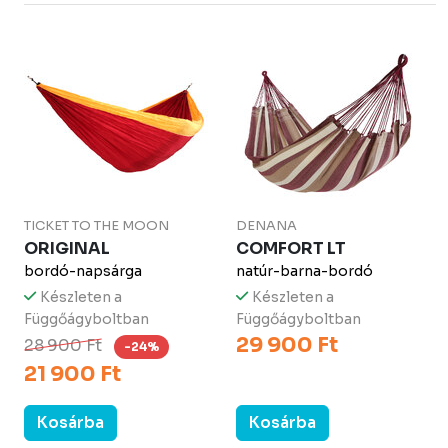
TICKET TO THE MOON
DENANA
ORIGINAL
COMFORT LT
bordó-napsárga
natúr-barna-bordó
Készleten a
Készleten a
Függőágyboltban
Függőágyboltban
29 900 Ft
28 900 Ft
-24%
21 900 Ft
Kosárba
Kosárba