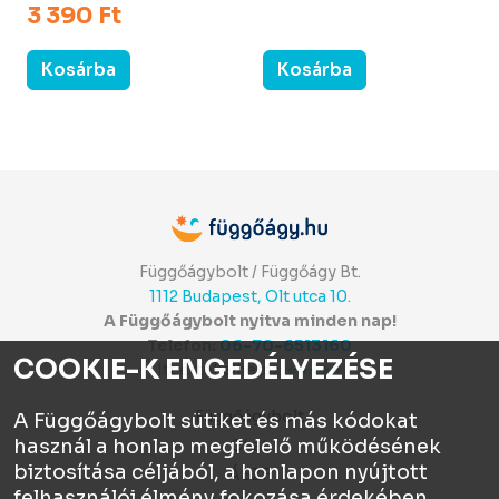
3 390 Ft
Kosárba
Kosárba
Függőágybolt / Függőágy Bt.
1112 Budapest, Olt utca 10.
A Függőágybolt nyitva minden nap!
Telefon:
06-70-6513160
COOKIE-K ENGEDÉLYEZÉSE
Itt értékelhetsz:
⭐⭐⭐⭐⭐
Függőágybolt
A Függőágybolt sütiket és más kódokat
használ a honlap megfelelő működésének
Chat
biztosítása céljából, a honlapon nyújtott
ÁSZF
felhasználói élmény fokozása érdekében,