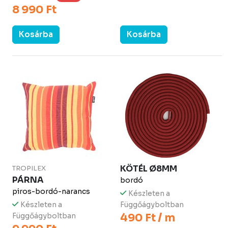
8 990 Ft
Kosárba
Kosárba
KÖTÉL Ø8MM
TROPILEX
PÁRNA
bordó
piros-bordó-narancs
Készleten a
Készleten a
Függőágyboltban
Függőágyboltban
490 Ft / m