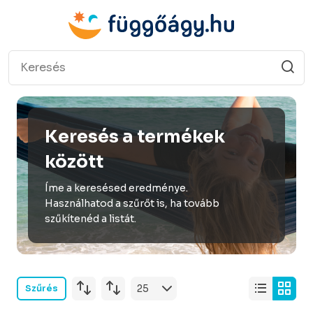
Keresés a termékek
között
Íme a keresésed eredménye.
Használhatod a szűrőt is, ha tovább
szűkítenéd a listát.
Szűrés