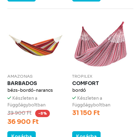
AMAZONAS
TROPILEX
BARBADOS
COMFORT
bézs-bordó-narancs
bordó
Készleten a
Készleten a
Függőágyboltban
Függőágyboltban
31 150 Ft
39 900 Ft
-8%
36 900 Ft
Kosárba
Kosárba