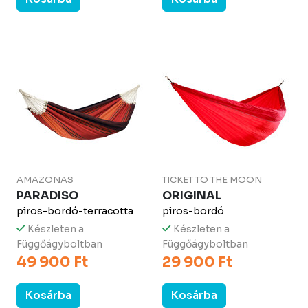
AMAZONAS
TICKET TO THE MOON
PARADISO
ORIGINAL
piros-bordó-terracotta
piros-bordó
Készleten a
Készleten a
Függőágyboltban
Függőágyboltban
49 900 Ft
29 900 Ft
Kosárba
Kosárba