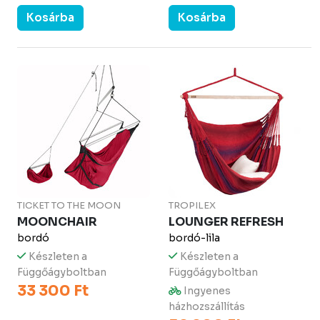
Kosárba
Kosárba
TICKET TO THE MOON
TROPILEX
MOONCHAIR
LOUNGER REFRESH
bordó
bordó-lila
Készleten a
Készleten a
Függőágyboltban
Függőágyboltban
33 300 Ft
Ingyenes
házhozszállítás