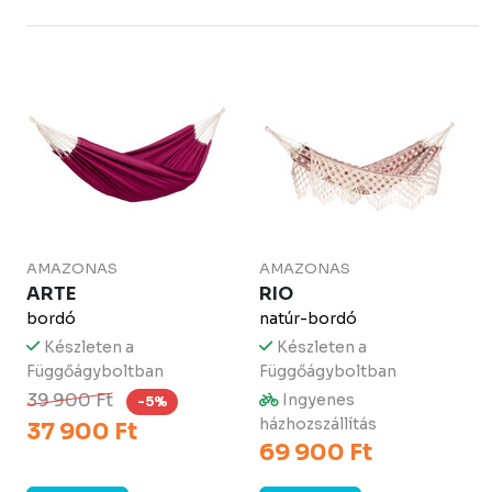
AMAZONAS
AMAZONAS
ARTE
RIO
bordó
natúr-bordó
Készleten a
Készleten a
Függőágyboltban
Függőágyboltban
39 900 Ft
Ingyenes
-5%
házhozszállítás
37 900 Ft
69 900 Ft