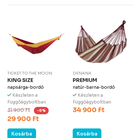
TICKET TO THE MOON
DENANA
KING SIZE
PREMIUM
napsárga-bordó
natúr-barna-bordó
Készleten a
Készleten a
Függőágyboltban
Függőágyboltban
34 900 Ft
31 900 Ft
-6%
29 900 Ft
Kosárba
Kosárba