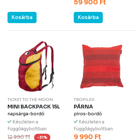
59 900 Ft
Kosárba
Kosárba
TICKET TO THE MOON
TROPILEX
MINI BACKPACK 15L
PÁRNA
napsárga-bordó
piros-bordó
Készleten a
Készleten a
Függőágyboltban
Függőágyboltban
9 990 Ft
12 990 Ft
-31%