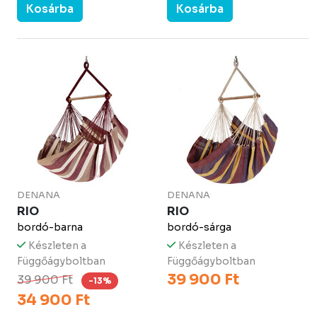
Kosárba
Kosárba
DENANA
DENANA
RIO
RIO
bordó-barna
bordó-sárga
Készleten a
Készleten a
Függőágyboltban
Függőágyboltban
39 900 Ft
39 900 Ft
-13%
34 900 Ft