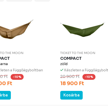
T TO THE MOON
TICKET TO THE MOON
PACT
COMPACT
arna
zöld
leten a Függőágyboltban
Készleten a Függőágybol
0 Ft
20 900 Ft
-10%
-10%
00 Ft
18 900 Ft
árba
Kosárba