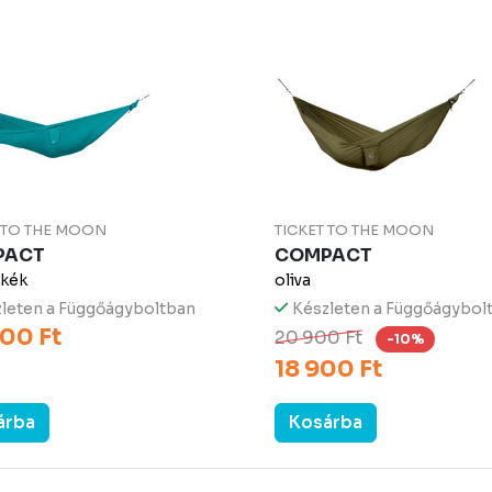
T TO THE MOON
TICKET TO THE MOON
PACT
COMPACT
rkék
oliva
leten a Függőágyboltban
Készleten a Függőágybol
00 Ft
20 900 Ft
-10%
18 900 Ft
árba
Kosárba