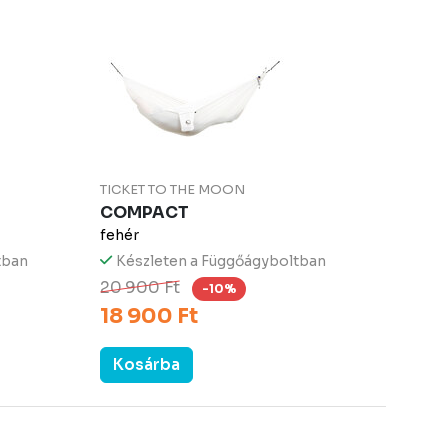
TICKET TO THE MOON
COMPACT
fehér
tban
Készleten a Függőágyboltban
20 900 Ft
-10%
18 900 Ft
Kosárba