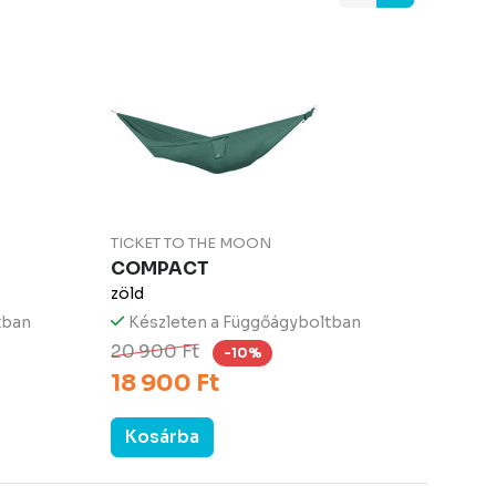
TICKET TO THE MOON
COMPACT
zöld
tban
Készleten a Függőágyboltban
20 900 Ft
-10%
18 900 Ft
Kosárba