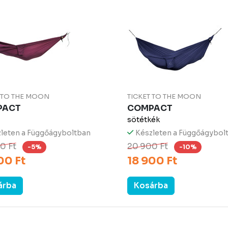
T TO THE MOON
TICKET TO THE MOON
PACT
COMPACT
sötétkék
leten a Függőágyboltban
Készleten a Függőágybol
0 Ft
20 900 Ft
-5%
-10%
00 Ft
18 900 Ft
árba
Kosárba