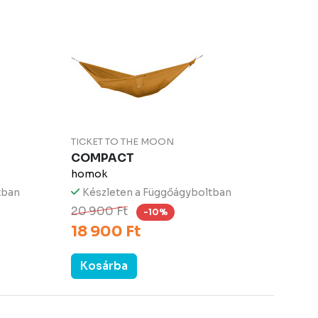
TICKET TO THE MOON
COMPACT
homok
tban
Készleten a Függőágyboltban
20 900 Ft
-10%
18 900 Ft
Kosárba