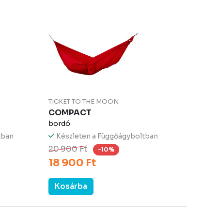
TICKET TO THE MOON
COMPACT
bordó
tban
Készleten a Függőágyboltban
20 900 Ft
-10%
18 900 Ft
Kosárba