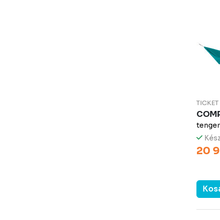
TICKE
COM
tenge
Kész
20 9
Kos