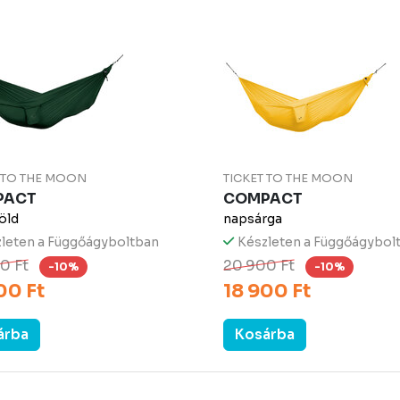
T TO THE MOON
TICKET TO THE MOON
PACT
COMPACT
öld
napsárga
leten a Függőágyboltban
Készleten a Függőágybol
0 Ft
20 900 Ft
-10%
-10%
00 Ft
18 900 Ft
árba
Kosárba