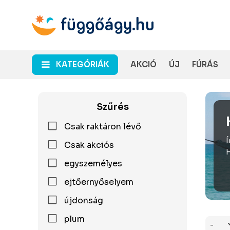
KATEGÓRIÁK
AKCIÓ
ÚJ
FÚRÁS
Szűrés
Csak raktáron lévő
Í
Csak akciós
H
egyszemélyes
ejtőernyőselyem
újdonság
plum