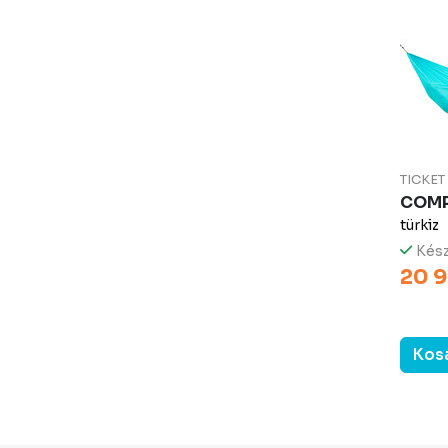
TICKE
COM
türkiz
Kész
20 9
Kos