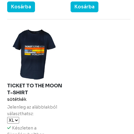
Kosárba
Kosárba
TICKET TO THE MOON
T-SHIRT
sötétkék
Jelenleg az alábbiakból
választhatsz:
Készleten a