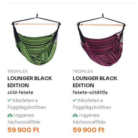
TROPILEX
TROPILEX
LOUNGER BLACK
LOUNGER BLACK
EDITION
EDITION
zöld-fekete
fekete-sötétlila
Készleten a
Készleten a
Függőágyboltban
Függőágyboltban
Ingyenes
Ingyenes
házhozszállítás
házhozszállítás
59 900 Ft
59 900 Ft