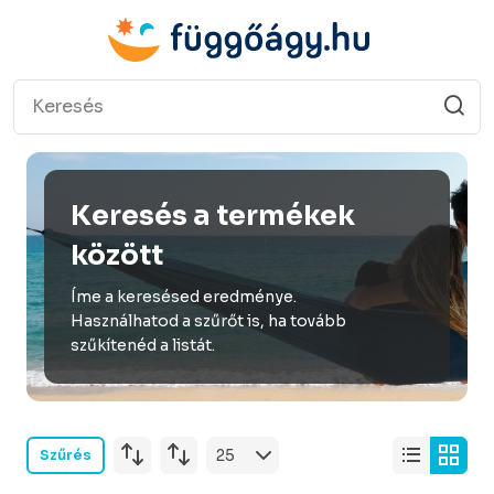
Keresés a termékek
között
Íme a keresésed eredménye.
Használhatod a szűrőt is, ha tovább
szűkítenéd a listát.
Szűrés