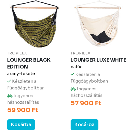
TROPILEX
TROPILEX
LOUNGER BLACK
LOUNGER LUXE WHITE
EDITION
natúr
arany-fekete
Készleten a
Függőágyboltban
Készleten a
Függőágyboltban
Ingyenes
házhozszállítás
Ingyenes
57 900 Ft
házhozszállítás
59 900 Ft
Kosárba
Kosárba