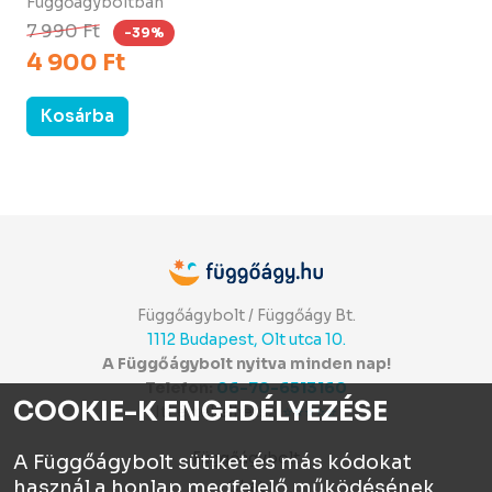
Függőágyboltban
7 990 Ft
-39%
4 900 Ft
Kosárba
Függőágybolt / Függőágy Bt.
1112 Budapest, Olt utca 10.
A Függőágybolt nyitva minden nap!
Telefon:
06-70-6513160
COOKIE-K ENGEDÉLYEZÉSE
Itt értékelhetsz:
⭐⭐⭐⭐⭐
Függőágybolt
A Függőágybolt sütiket és más kódokat
használ a honlap megfelelő működésének
Chat