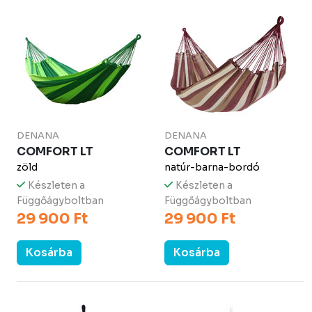
DENANA
DENANA
COMFORT LT
COMFORT LT
zöld
natúr-barna-bordó
Készleten a
Készleten a
Függőágyboltban
Függőágyboltban
29 900 Ft
29 900 Ft
Kosárba
Kosárba