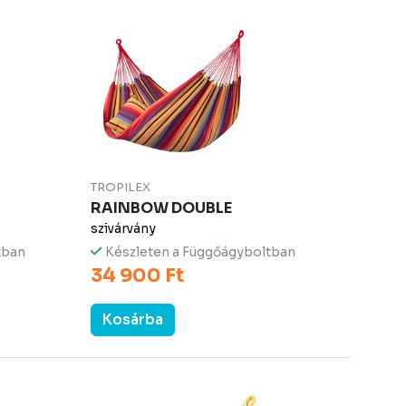
TROPILEX
RAINBOW DOUBLE
szivárvány
tban
Készleten a Függőágyboltban
34 900 Ft
Kosárba