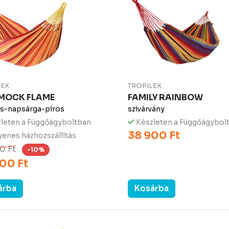
LEX
TROPILEX
OCK FLAME
FAMILY RAINBOW
s-napsárga-piros
szivárvány
leten a Függőágyboltban
Készleten a Függőágybol
38 900 Ft
enes házhozszállítás
0 Ft
-10%
00 Ft
árba
Kosárba