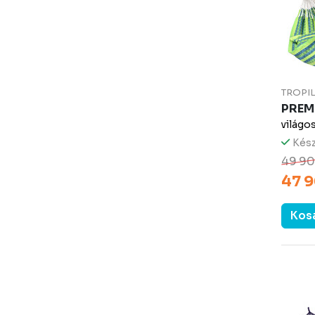
TROPI
PREM
világo
Kész
49 90
47 9
Kos