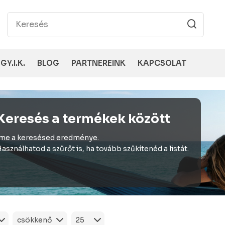
GY.I.K.
BLOG
PARTNEREINK
KAPCSOLAT
Keresés a termékek között
me a keresésed eredménye.
asználhatod a szűrőt is, ha tovább szűkítenéd a listát.