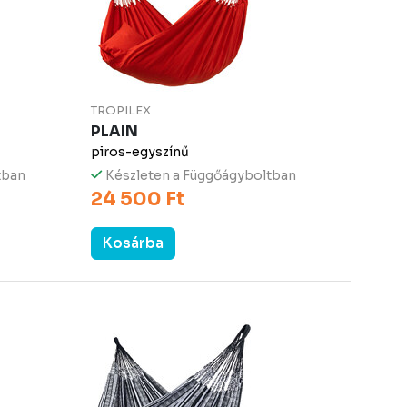
TROPILEX
PLAIN
piros-egyszínű
tban
Készleten a Függőágyboltban
24 500 Ft
Kosárba