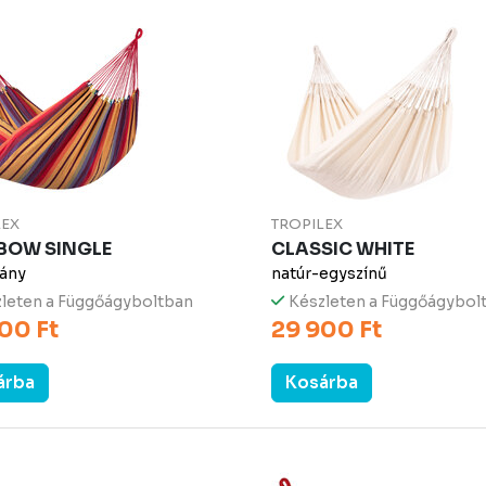
LEX
TROPILEX
BOW SINGLE
CLASSIC WHITE
vány
natúr-egyszínű
leten a Függőágyboltban
Készleten a Függőágybol
00 Ft
29 900 Ft
árba
Kosárba