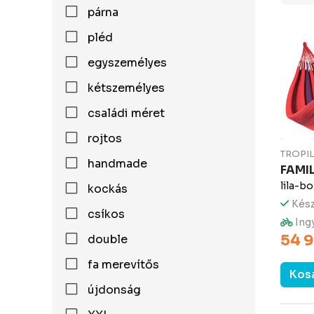
párna
pléd
egyszemélyes
kétszemélyes
családi méret
rojtos
TROPI
handmade
FAMI
lila-b
kockás
Kész
csíkos
Ingy
54 9
double
fa merevítős
Kos
újdonság