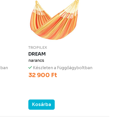
TROPILEX
DREAM
narancs
tban
Készleten a Függőágyboltban
32 900 Ft
Kosárba