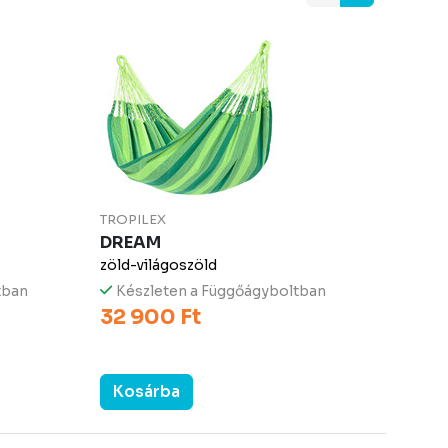
TROPILEX
DREAM
zöld-világoszöld
tban
Készleten a Függőágyboltban
32 900 Ft
Kosárba