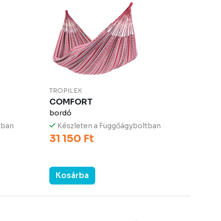
TROPILEX
COMFORT
bordó
tban
Készleten a Függőágyboltban
31 150 Ft
Kosárba