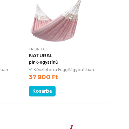
TROPILEX
NATURAL
pink-egyszínű
tban
Készleten a Függőágyboltban
37 900 Ft
Kosárba