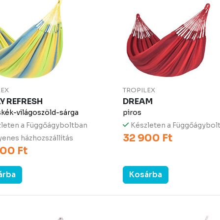
LEX
TROPILEX
LY REFRESH
DREAM
skék-világoszöld-sárga
piros
leten a Függőágyboltban
Készleten a Függőágybol
32 900 Ft
enes házhozszállítás
00 Ft
árba
Kosárba