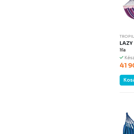
TROPI
LAZY
lila
Kész
41 9
Kos