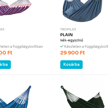
LEX
TROPILEX
PLAIN
kék-egyszínű
leten a Függőágyboltban
Készleten a Függőágybol
00 Ft
29 900 Ft
árba
Kosárba