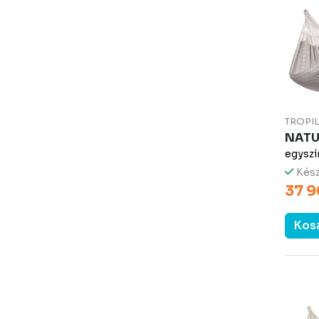
TROPI
NATU
egyszí
Kész
37 9
Kos