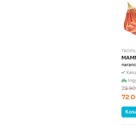
TROPI
MAMM
naranc
Kész
Ingy
79 90
72 0
Kos