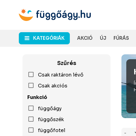
KATEGÓRIÁK
AKCIÓ
ÚJ
FÚRÁS
Szűrés
Csak raktáron lévő
Í
Csak akciós
H
Funkció
függőágy
függőszék
függőfotel