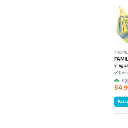
TROPI
FAMI
világo
Kész
Ingy
54 9
Kos