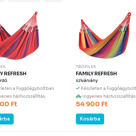
LEX
TROPILEX
LY REFRESH
FAMILY REFRESH
ordó
szivárvány
leten a Függőágyboltban
Készleten a Függőágybol
enes házhozszállítás
Ingyenes házhozszállítás
00 Ft
54 900 Ft
árba
Kosárba