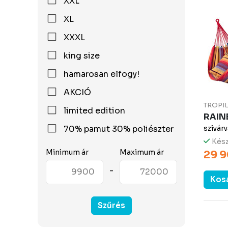
XXL
XL
XXXL
king size
hamarosan elfogy!
AKCIÓ
TROPI
limited edition
RAIN
70% pamut 30% poliészter
szivár
Kész
Minimum ár
Maximum ár
29 9
-
Kos
Szűrés