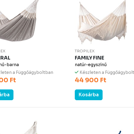
LEX
TROPILEX
RAL
FAMILY FINE
nű-barna
natúr-egyszínű
leten a Függőágyboltban
Készleten a Függőágybol
00 Ft
44 900 Ft
árba
Kosárba