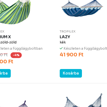
LEX
TROPILEX
IUM X
LAZY
szöld-zöld
kék
leten a Függőágyboltban
Készleten a Függőágybol
41 900 Ft
0 Ft
-4%
00 Ft
árba
Kosárba