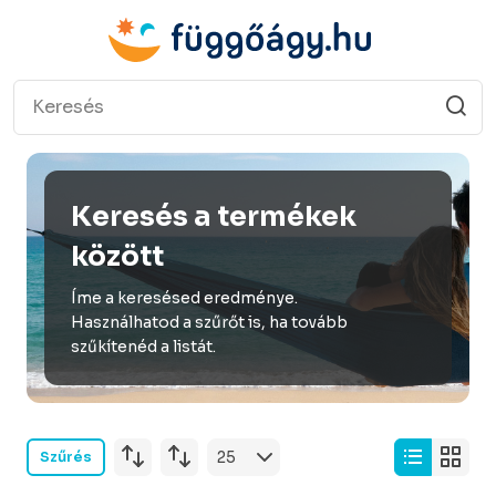
Keresés a termékek
között
Íme a keresésed eredménye.
Használhatod a szűrőt is, ha tovább
szűkítenéd a listát.
Szűrés