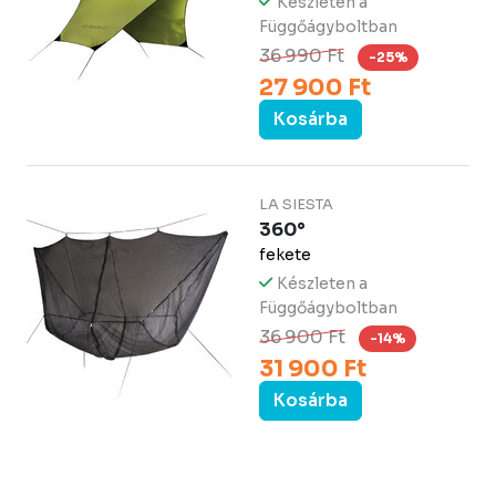
Készleten a
Függőágyboltban
36 990 Ft
-25%
27 900 Ft
Kosárba
LA SIESTA
360°
fekete
Készleten a
Függőágyboltban
36 900 Ft
-14%
31 900 Ft
Kosárba