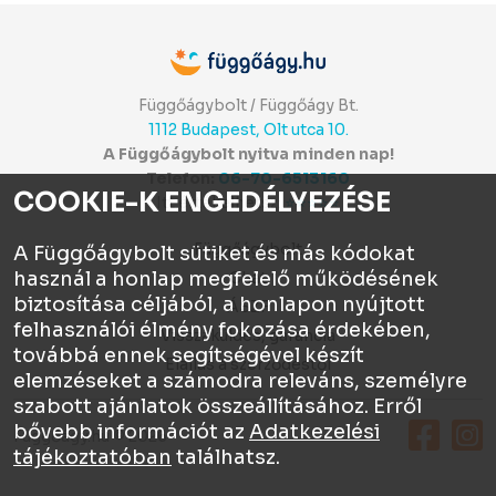
Függőágybolt / Függőágy Bt.
1112 Budapest, Olt utca 10.
A Függőágybolt nyitva minden nap!
Telefon:
06-70-6513160
COOKIE-K ENGEDÉLYEZÉSE
Itt értékelhetsz:
⭐⭐⭐⭐⭐
Függőágybolt
A Függőágybolt sütiket és más kódokat
használ a honlap megfelelő működésének
Chat
biztosítása céljából, a honlapon nyújtott
ÁSZF
felhasználói élmény fokozása érdekében,
Visszaküldés, garancia
továbbá ennek segítségével készít
Elállás a szerződéstől
elemzéseket a számodra releváns, személyre
szabott ajánlatok összeállításához. Erről
bővebb információt az
Adatkezelési
Függőágy.hu © 2026
tájékoztatóban
találhatsz.