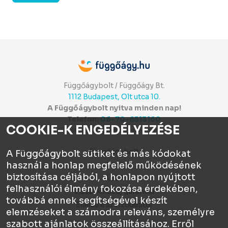
Függőágybolt / Függőágy Bt.
1112 Budapest, Olt utca 10.
A Függőágybolt nyitva minden nap!
Telefon:
06-70-6513160
COOKIE-K ENGEDÉLYEZÉSE
Itt értékelhetsz:
⭐⭐⭐⭐⭐
Függőágybolt
A Függőágybolt sütiket és más kódokat
használ a honlap megfelelő működésének
Chat
biztosítása céljából, a honlapon nyújtott
ÁSZF
felhasználói élmény fokozása érdekében,
Visszaküldés, garancia
továbbá ennek segítségével készít
Elállás a szerződéstől
elemzéseket a számodra releváns, személyre
szabott ajánlatok összeállításához. Erről