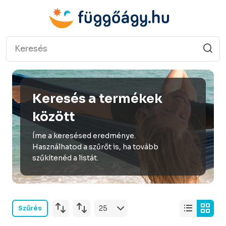
Keresés a termékek
között
Íme a keresésed eredménye.
Használhatod a szűrőt is, ha tovább
szűkítenéd a listát.
Szűrés