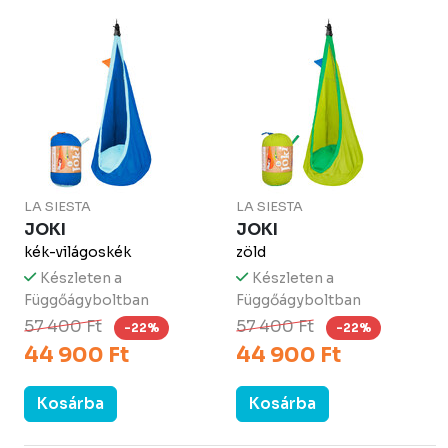
LA SIESTA
LA SIESTA
JOKI
JOKI
kék-világoskék
zöld
Készleten a
Készleten a
Függőágyboltban
Függőágyboltban
57 400 Ft
57 400 Ft
-22%
-22%
44 900 Ft
44 900 Ft
Kosárba
Kosárba