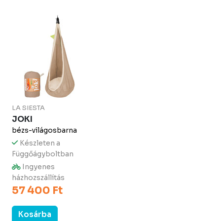
LA SIESTA
JOKI
bézs-világosbarna
Készleten a
Függőágyboltban
Ingyenes
házhozszállítás
57 400 Ft
Kosárba