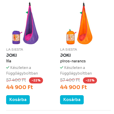
LA SIESTA
LA SIESTA
JOKI
JOKI
lila
piros-narancs
Készleten a
Készleten a
Függőágyboltban
Függőágyboltban
57 400 Ft
57 400 Ft
-22%
-22%
44 900 Ft
44 900 Ft
Kosárba
Kosárba