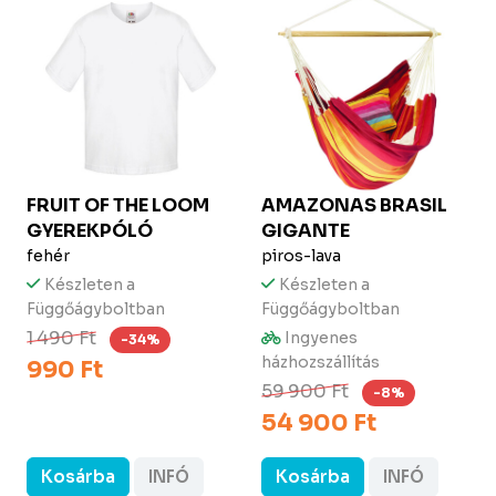
FRUIT OF THE LOOM
AMAZONAS
BRASIL
GYEREKPÓLÓ
GIGANTE
fehér
piros-lava
Készleten a
Készleten a
Függőágyboltban
Függőágyboltban
1 490 Ft
Ingyenes
-34%
házhozszállítás
990 Ft
59 900 Ft
-8%
54 900 Ft
Kosárba
INFÓ
Kosárba
INFÓ