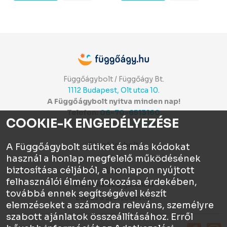
Függőágybolt / Függőágy Bt.
1112 Budapest, Olt utca 10.
A Függőágybolt nyitva minden nap!
Telefon:
06-70-6513160
COOKIE-K ENGEDÉLYEZÉSE
Itt értékelhetsz:
⭐⭐⭐⭐⭐
Függőágybolt
A Függőágybolt sütiket és más kódokat
használ a honlap megfelelő működésének
Chat
biztosítása céljából, a honlapon nyújtott
ÁSZF
felhasználói élmény fokozása érdekében,
Visszaküldés, garancia
továbbá ennek segítségével készít
Elállás a szerződéstől
elemzéseket a számodra releváns, személyre
szabott ajánlatok összeállításához. Erről