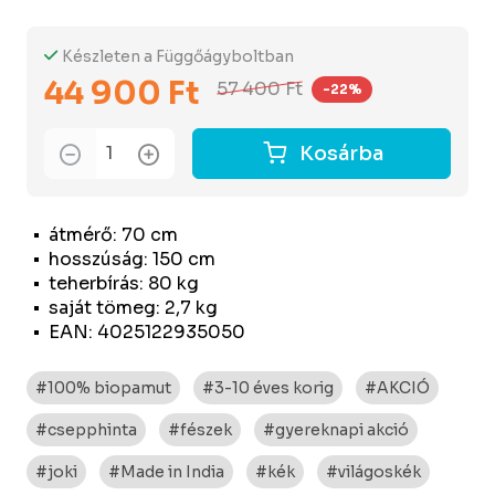
Készleten a Függőágyboltban
44 900 Ft
57 400 Ft
-22%
Kosárba
átmérő: 70 cm
hosszúság: 150 cm
teherbírás: 80 kg
saját tömeg: 2,7 kg
EAN: 4025122935050
#100% biopamut
#3-10 éves korig
#AKCIÓ
#csepphinta
#fészek
#gyereknapi akció
#joki
#Made in India
#kék
#világoskék