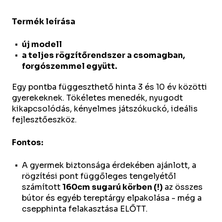
Termék leírása
új modell
a teljes rögzítőrendszer a csomagban,
forgószemmel együtt.
Egy pontba függeszthető hinta 3 és 10 év közötti
gyerekeknek. Tökéletes menedék, nyugodt
kikapcsolódás, kényelmes játszókuckó, ideális
fejlesztőeszköz.
Fontos:
A gyermek biztonsága érdekében ajánlott, a
rögzítési pont függőleges tengelyétől
számított
160cm sugarú körben (!)
az összes
bútor és egyéb tereptárgy elpakolása - még a
csepphinta felakasztása ELŐTT.