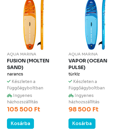
AQUA MARINA
AQUA MARINA
FUSION (MOLTEN
VAPOR (OCEAN
SAND)
PULSE)
narancs
türkiz
Készleten a
Készleten a
Függőágyboltban
Függőágyboltban
Ingyenes
Ingyenes
házhozszállítás
házhozszállítás
105 500 Ft
98 500 Ft
Kosárba
Kosárba