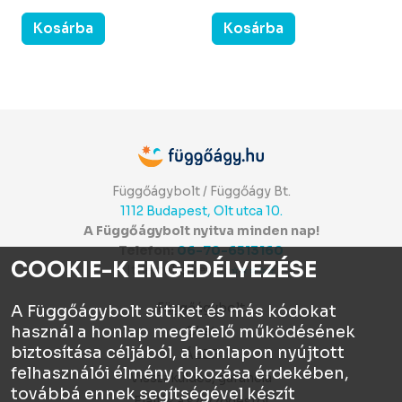
Kosárba
Kosárba
Függőágybolt / Függőágy Bt.
1112 Budapest, Olt utca 10.
A Függőágybolt nyitva minden nap!
Telefon:
06-70-6513160
COOKIE-K ENGEDÉLYEZÉSE
Itt értékelhetsz:
⭐⭐⭐⭐⭐
Függőágybolt
A Függőágybolt sütiket és más kódokat
használ a honlap megfelelő működésének
Chat
biztosítása céljából, a honlapon nyújtott
ÁSZF
felhasználói élmény fokozása érdekében,
Visszaküldés, garancia
továbbá ennek segítségével készít
Elállás a szerződéstől