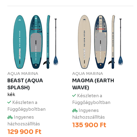
AQUA MARINA
AQUA MARINA
BEAST (AQUA
MAGMA (EARTH
SPLASH)
WAVE)
kék
Készleten a
Készleten a
Függőágyboltban
Függőágyboltban
Ingyenes
Ingyenes
házhozszállítás
házhozszállítás
135 900 Ft
129 900 Ft