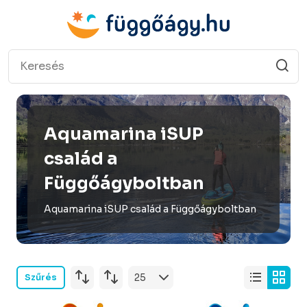
Aquamarina iSUP
család a
Függőágyboltban
Aquamarina iSUP család a Függőágyboltban
Szűrés