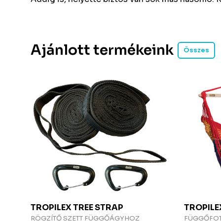
Ajánlott termékeink
Összes
TROPILEX
TREE STRAP
TROPIL
RÖGZÍTŐ SZETT FÜGGŐÁGYHOZ
FÜGGŐFO