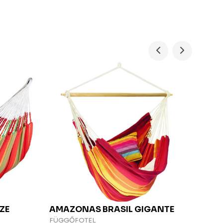
ZE
AMAZONAS
BRASIL GIGANTE
TRO
FÜGGŐFOTEL
FÜG