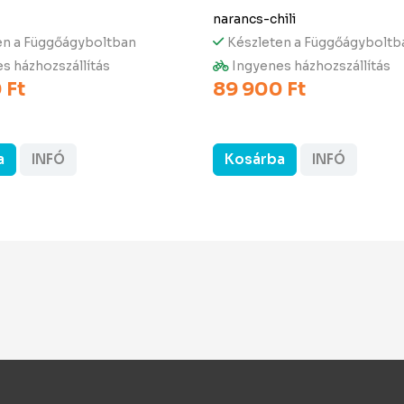
narancs-chili
en a Függőágyboltban
Készleten a Függőágyboltb
s házhozszállítás
Ingyenes házhozszállítás
 Ft
89 900 Ft
a
INFÓ
Kosárba
INFÓ