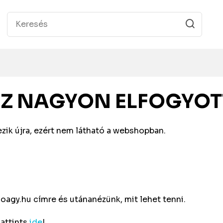
EZ NAGYON ELFOGYOT
zik újra, ezért nem látható a webshopban.
oagy.hu
címre és utánanézünk, mit lehet tenni.
Kattints
ide
!