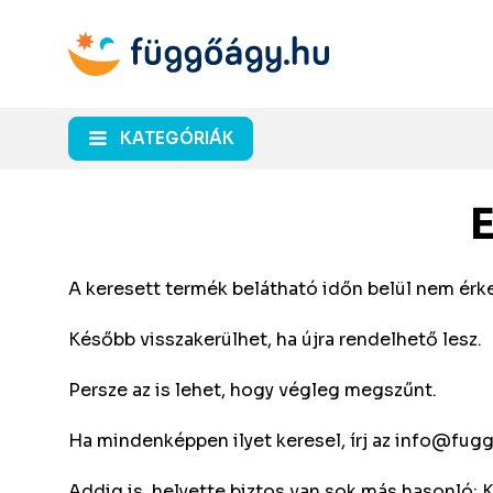
KATEGÓRIÁK
A keresett termék belátható időn belül nem érke
Később visszakerülhet, ha újra rendelhető lesz.
Persze az is lehet, hogy végleg megszűnt.
Ha mindenképpen ilyet keresel, írj az
info@fugg
Addig is, helyette biztos van sok más hasonló: 