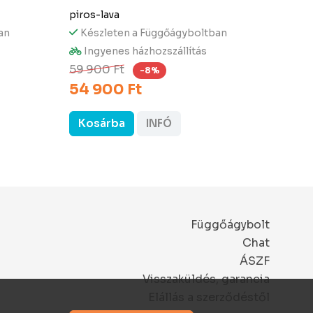
piros-lava
szivá
an
Készleten a Függőágyboltban
Ké
Ingyenes házhozszállítás
In
54 
59 900 Ft
-8%
54 900 Ft
Kosárba
INFÓ
Ko
Függőágybolt
Chat
ÁSZF
Visszaküldés, garancia
Elállás a szerződéstől