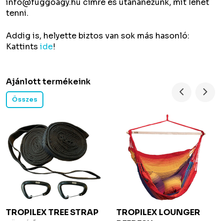
info@fuggoagy.hu
címre és utánanézünk, mit lehet
tenni.
Addig is, helyette biztos van sok más hasonló:
Kattints
ide
!
Ajánlott termékeink
Összes
TROPILEX
TREE STRAP
TROPILEX
LOUNGER