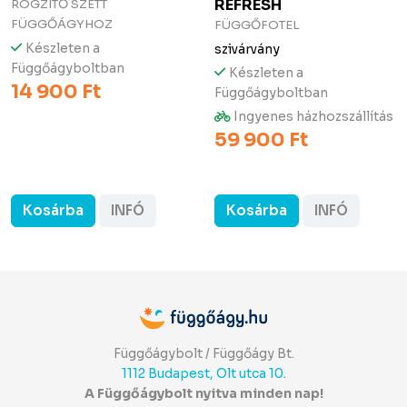
REFRESH
RÖGZÍTŐ SZETT
FÜGGŐÁGYHOZ
FÜGGŐFOTEL
Készleten a
szivárvány
Függőágyboltban
Készleten a
14 900 Ft
Függőágyboltban
Ingyenes házhozszállítás
59 900 Ft
Kosárba
INFÓ
Kosárba
INFÓ
Függőágybolt / Függőágy Bt.
1112 Budapest, Olt utca 10.
A Függőágybolt nyitva minden nap!