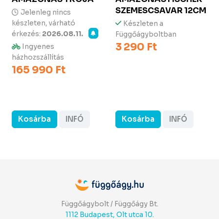
SZEMESCSAVAR 12CM
Jelenleg nincs
készleten, várható
Készleten a
érkezés:
2026.08.11.
Függőágyboltban
3 290 Ft
Ingyenes
házhozszállítás
165 990 Ft
Kosárba
INFÓ
Kosárba
INFÓ
Függőágybolt / Függőágy Bt.
1112 Budapest, Olt utca 10.