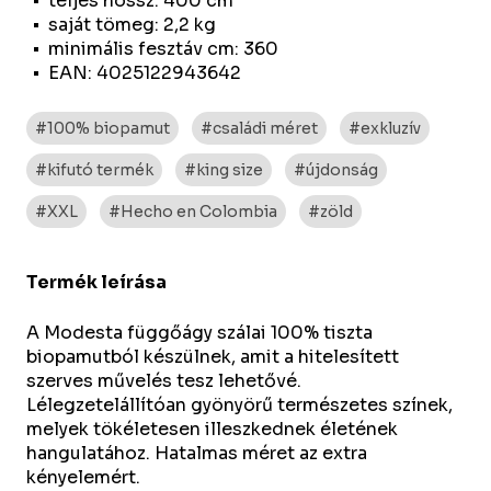
teljes hossz: 400 cm
saját tömeg: 2,2 kg
minimális fesztáv cm: 360
EAN: 4025122943642
#100% biopamut
#családi méret
#exkluzív
#kifutó termék
#king size
#újdonság
#XXL
#Hecho en Colombia
#zöld
Termék leírása
A Modesta függőágy szálai 100% tiszta
biopamutból készülnek, amit a hitelesített
szerves művelés tesz lehetővé.
Lélegzetelállítóan gyönyörű természetes színek,
melyek tökéletesen illeszkednek életének
hangulatához. Hatalmas méret az extra
kényelemért.