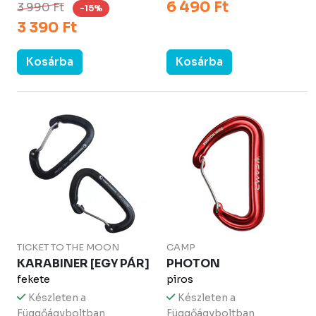
6 490 Ft
3 990 Ft
-15%
3 390 Ft
Kosárba
Kosárba
TICKET TO THE MOON
CAMP
KARABINER [EGY PÁR]
PHOTON
fekete
piros
Készleten a
Készleten a
Függőágyboltban
Függőágyboltban