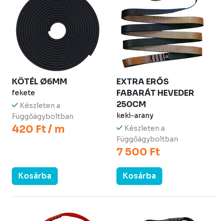
KÖTÉL Ø6MM
EXTRA ERŐS
FABARÁT HEVEDER
fekete
250CM
Készleten a
keki-arany
Függőágyboltban
420 Ft / m
Készleten a
Függőágyboltban
7 500 Ft
Kosárba
Kosárba