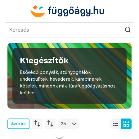
Kiegészítők
Esővédő ponyvák, szúnyoghálók,
underquiltek, hevederek, karabinerek,
kötelek: minden ami a túrafüggőágyazáshoz
kellhet.
Szűrés