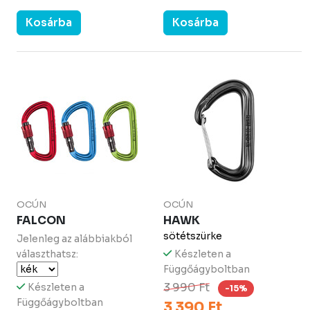
Kosárba
Kosárba
OCÚN
OCÚN
FALCON
HAWK
sötétszürke
Jelenleg az alábbiakból
választhatsz:
Készleten a
Függőágyboltban
3 990 Ft
Készleten a
-15%
Függőágyboltban
3 390 Ft