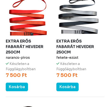
EXTRA ERŐS
EXTRA ERŐS
FABARÁT HEVEDER
FABARÁT HEVEDER
250CM
250CM
narancs-piros
fekete-ezüst
Készleten a
Készleten a
Függőágyboltban
Függőágyboltban
7 500 Ft
7 500 Ft
Kosárba
Kosárba