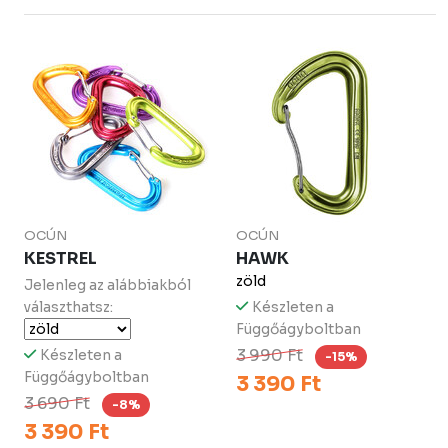
OCÚN
OCÚN
KESTREL
HAWK
zöld
Jelenleg az alábbiakból
választhatsz:
Készleten a
Függőágyboltban
3 990 Ft
Készleten a
-15%
Függőágyboltban
3 390 Ft
3 690 Ft
-8%
3 390 Ft