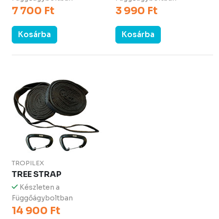
7 700 Ft
3 990 Ft
Kosárba
Kosárba
TROPILEX
TREE STRAP
Készleten a
Függőágyboltban
14 900 Ft