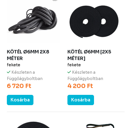
KÖTÉL Ø6MM 2X8
KÖTÉL Ø6MM [2X5
MÉTER
MÉTER]
fekete
fekete
Készleten a
Készleten a
Függőágyboltban
Függőágyboltban
6 720 Ft
4 200 Ft
Kosárba
Kosárba