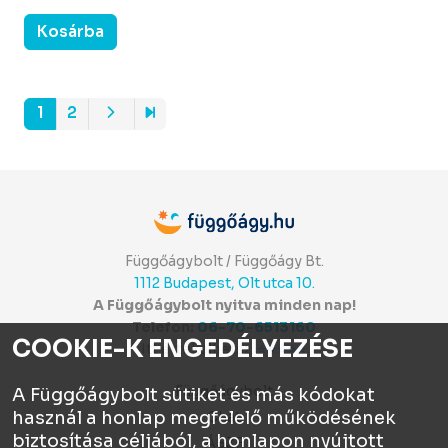
Kosárba
1
2
Függőágybolt / Függőágy Bt.
1112 Budapest, Olt utca 10.
A Függőágybolt nyitva minden nap!
Telefon:
06-70-6513160
COOKIE-K ENGEDÉLYEZÉSE
Itt értékelhetsz:
⭐⭐⭐⭐⭐
Függőágybolt
A Függőágybolt sütiket és más kódokat
használ a honlap megfelelő működésének
Chat
biztosítása céljából, a honlapon nyújtott
ÁSZF