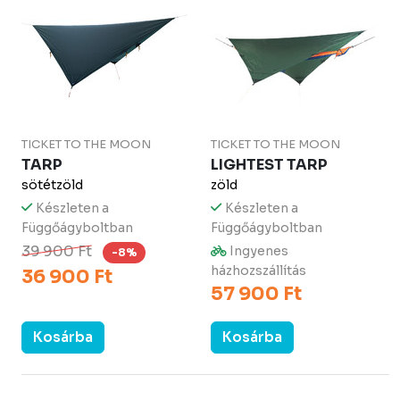
TICKET TO THE MOON
TICKET TO THE MOON
TARP
LIGHTEST TARP
sötétzöld
zöld
Készleten a
Készleten a
Függőágyboltban
Függőágyboltban
39 900 Ft
Ingyenes
-8%
házhozszállítás
36 900 Ft
57 900 Ft
Kosárba
Kosárba