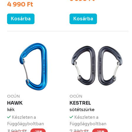
4 990 Ft
Kosárba
Kosárba
OCÚN
OCÚN
HAWK
KESTREL
kék
sötétszürke
Készleten a
Készleten a
Függőágyboltban
Függőágyboltban
3 990 Ft
7 380 Ft
-15%
-19%