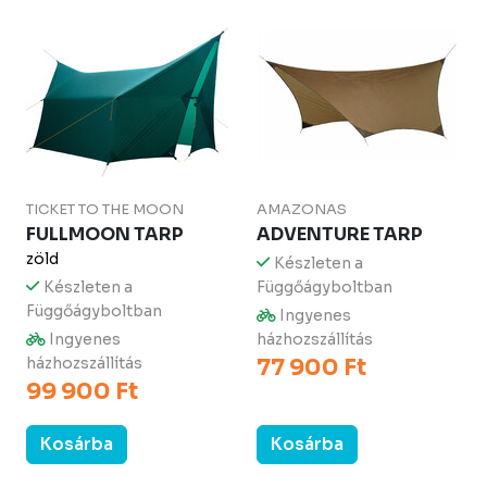
TICKET TO THE MOON
AMAZONAS
FULLMOON TARP
ADVENTURE TARP
zöld
Készleten a
Készleten a
Függőágyboltban
Függőágyboltban
Ingyenes
Ingyenes
házhozszállítás
házhozszállítás
77 900 Ft
99 900 Ft
Kosárba
Kosárba