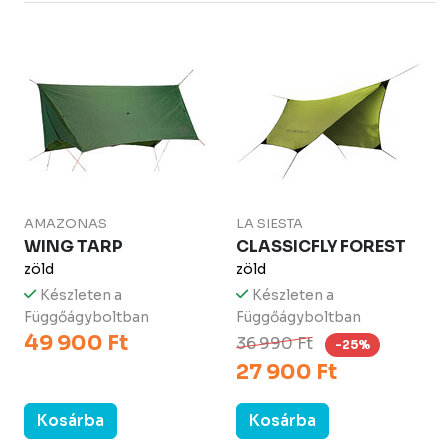
AMAZONAS
LA SIESTA
WING TARP
CLASSICFLY FOREST
zöld
zöld
Készleten a
Készleten a
Függőágyboltban
Függőágyboltban
49 900 Ft
36 990 Ft
-25%
27 900 Ft
Kosárba
Kosárba