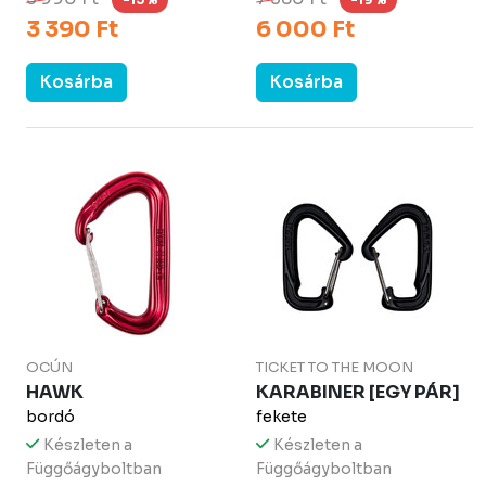
3 390 Ft
6 000 Ft
Kosárba
Kosárba
OCÚN
TICKET TO THE MOON
HAWK
KARABINER [EGY PÁR]
bordó
fekete
Készleten a
Készleten a
Függőágyboltban
Függőágyboltban