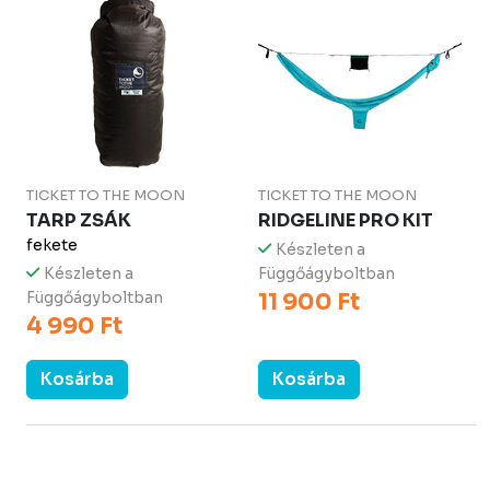
TICKET TO THE MOON
TICKET TO THE MOON
TARP ZSÁK
RIDGELINE PRO KIT
fekete
Készleten a
Készleten a
Függőágyboltban
Függőágyboltban
11 900 Ft
4 990 Ft
Kosárba
Kosárba