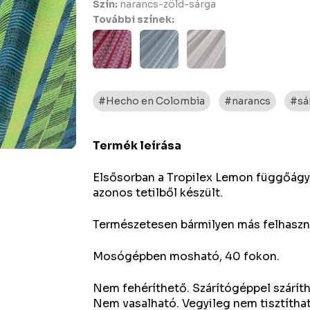
Szín:
narancs-zöld-sárga
További színek:
#Hecho en Colombia
#narancs
#sá
Termék leírása
Elsősorban a Tropilex Lemon függőágyh
azonos tetilből készült.
Természetesen bármilyen más felhaszná
Mosógépben mosható, 40 fokon.
Nem fehéríthető. Szárítógéppel szárít
Nem vasalható. Vegyileg nem tisztítha