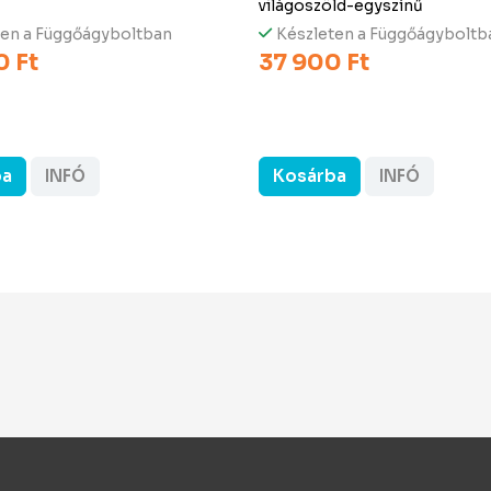
világoszöld-egyszínű
ten a Függőágyboltban
Készleten a Függőágyboltb
0 Ft
37 900 Ft
ba
INFÓ
Kosárba
INFÓ