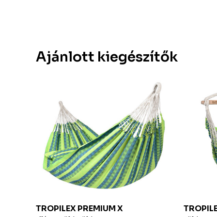
Ajánlott kiegészítők
E
TROPILEX
PREMIUM X
TROPIL