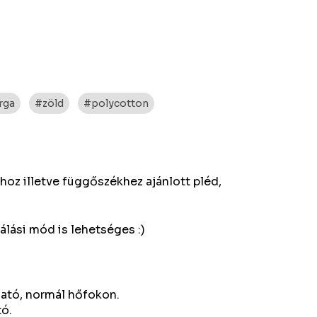
rga
#zöld
#polycotton
oz illetve függőszékhez ajánlott pléd,
lási mód is lehetséges :)
ható, normál hőfokon.
tó.