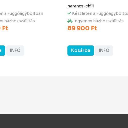
narancs-chili
en a Függőágyboltban
Készleten a Függőágyboltb
s házhozszállítás
Ingyenes házhozszállítás
 Ft
89 900 Ft
a
INFÓ
Kosárba
INFÓ