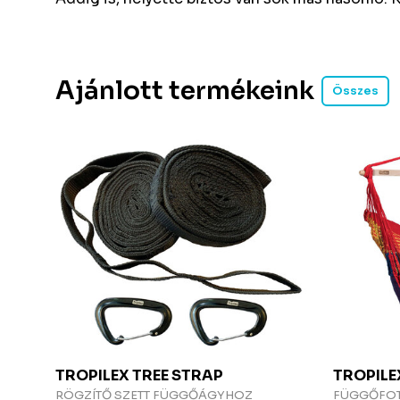
Ajánlott termékeink
Összes
TROPILEX
TREE STRAP
TROPIL
RÖGZÍTŐ SZETT FÜGGŐÁGYHOZ
FÜGGŐFO