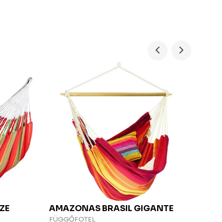
ZE
AMAZONAS
BRASIL GIGANTE
TRO
FÜGGŐFOTEL
FÜG