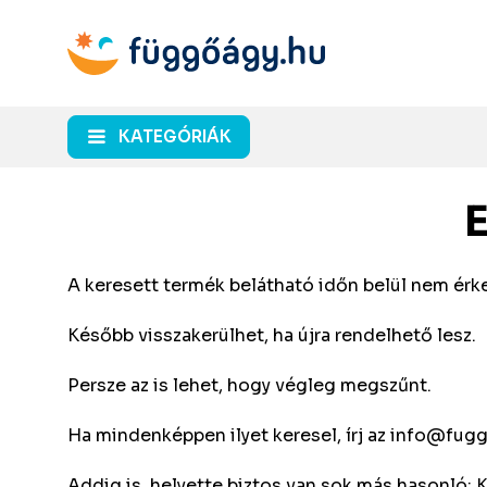
KATEGÓRIÁK
A keresett termék belátható időn belül nem érke
Később visszakerülhet, ha újra rendelhető lesz.
Persze az is lehet, hogy végleg megszűnt.
Ha mindenképpen ilyet keresel, írj az
info@fugg
Addig is, helyette biztos van sok más hasonló: 