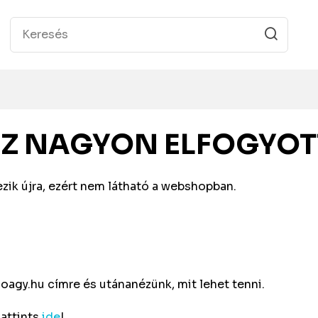
EZ NAGYON ELFOGYOT
zik újra, ezért nem látható a webshopban.
oagy.hu
címre és utánanézünk, mit lehet tenni.
Kattints
ide
!