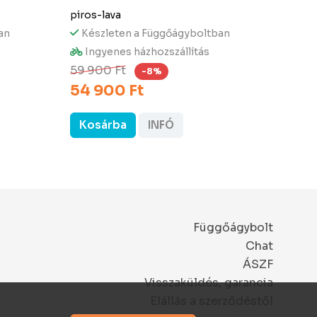
piros-lava
szivá
an
Készleten a Függőágyboltban
Ké
Ingyenes házhozszállítás
In
54 
59 900 Ft
-8%
54 900 Ft
Kosárba
INFÓ
Ko
Függőágybolt
Chat
ÁSZF
Visszaküldés, garancia
Elállás a szerződéstől