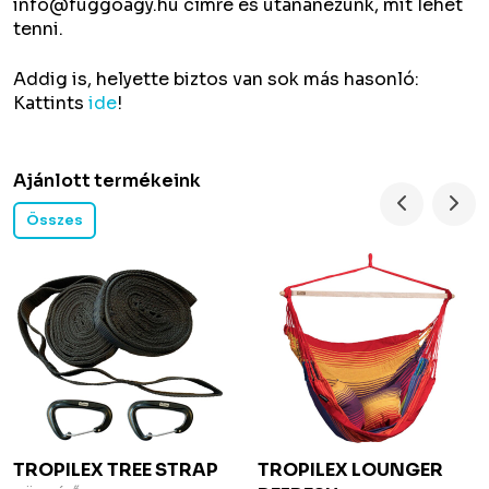
info@fuggoagy.hu
címre és utánanézünk, mit lehet
tenni.
Addig is, helyette biztos van sok más hasonló:
Kattints
ide
!
Ajánlott termékeink
Összes
TROPILEX
TREE STRAP
TROPILEX
LOUNGER