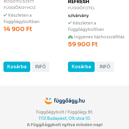
REFRESH
RÖGZÍTŐ SZETT
FÜGGŐÁGYHOZ
FÜGGŐFOTEL
Készleten a
szivárvány
Függőágyboltban
Készleten a
14 900 Ft
Függőágyboltban
Ingyenes házhozszállítás
59 900 Ft
Kosárba
INFÓ
Kosárba
INFÓ
Függőágybolt / Függőágy Bt.
1112 Budapest, Olt utca 10.
A Függőágybolt nyitva minden nap!