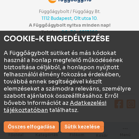
Függőágybolt / Függőágy Bt.
1112 Budapest, Olt utca 10.
A Függőágybolt nyitva minden nap!
Telefon:
06-70-6513160
COOKIE-K ENGEDÉLYEZÉSE
Itt értékelhetsz:
⭐⭐⭐⭐⭐
Függőágybolt
A Függőágybolt sütiket és más kódokat
használ a honlap megfelelő működésének
Chat
biztosítása céljából, a honlapon nyújtott
ÁSZF
felhasználói élmény fokozása érdekében,
Visszaküldés, garancia
továbbá ennek segítségével készít
Elállás a szerződéstől
elemzéseket a számodra releváns, személyre
szabott ajánlatok összeállításához. Erről
bővebb információt az
Adatkezelési
Függőágy.hu © 2026
tájékoztatóban
találhatsz.
Összes elfogadása
Sütik kezelése
Főoldal
Kategóriák
Fiókom
Menü
Kosár