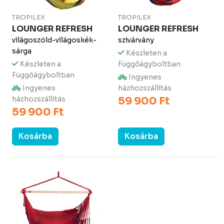
TROPILEX
TROPILEX
LOUNGER REFRESH
LOUNGER REFRESH
világoszöld-világoskék-
szivárvány
sárga
Készleten a
Készleten a
Függőágyboltban
Függőágyboltban
Ingyenes
Ingyenes
házhozszállítás
házhozszállítás
59 900 Ft
59 900 Ft
Kosárba
Kosárba