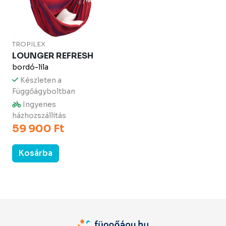
TROPILEX
LOUNGER REFRESH
bordó-lila
Készleten a
Függőágyboltban
Ingyenes
házhozszállítás
59 900 Ft
Kosárba