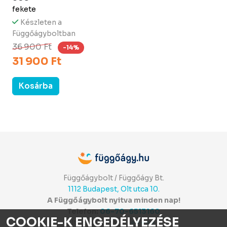
fekete
Készleten a
Függőágyboltban
36 900 Ft
-14%
31 900 Ft
Kosárba
Függőágybolt / Függőágy Bt.
1112 Budapest, Olt utca 10.
A Függőágybolt nyitva minden nap!
Telefon:
06-70-6513160
COOKIE-K ENGEDÉLYEZÉSE
Itt értékelhetsz:
⭐⭐⭐⭐⭐