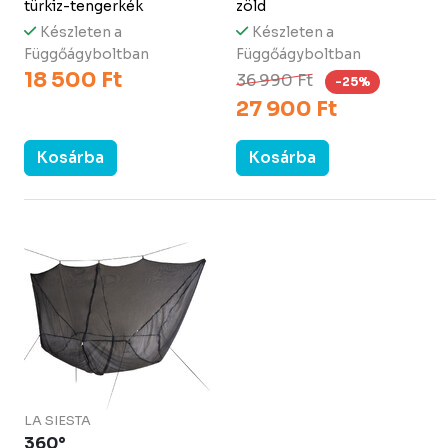
türkiz-tengerkék
zöld
Készleten a
Készleten a
Függőágyboltban
Függőágyboltban
18 500 Ft
36 990 Ft
-25%
27 900 Ft
Kosárba
Kosárba
LA SIESTA
360°