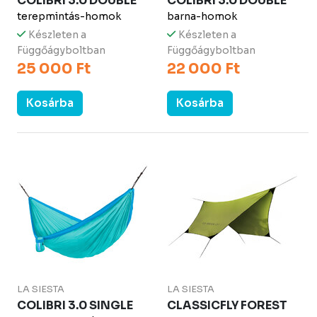
COLIBRI 3.0 DOUBLE
COLIBRI 3.0 DOUBLE
terepmintás-homok
barna-homok
Készleten a
Készleten a
Függőágyboltban
Függőágyboltban
25 000 Ft
22 000 Ft
Kosárba
Kosárba
LA SIESTA
LA SIESTA
COLIBRI 3.0 SINGLE
CLASSICFLY FOREST