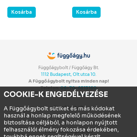
Kosárba
Kosárba
Függőágybolt / Függőágy Bt.
1112 Budapest, Olt utca 10.
A Függőágybolt nyitva minden nap!
Telefon:
06-70-6513160
COOKIE-K ENGEDÉLYEZÉSE
Itt értékelhetsz:
⭐⭐⭐⭐⭐
Függőágybolt
A Függőágybolt sütiket és más kódokat
használ a honlap megfelelő működésének
Chat
biztosítása céljából, a honlapon nyújtott
ÁSZF
felhasználói élmény fokozása érdekében,
Visszaküldés, garancia
továbbá ennek segítségével készít