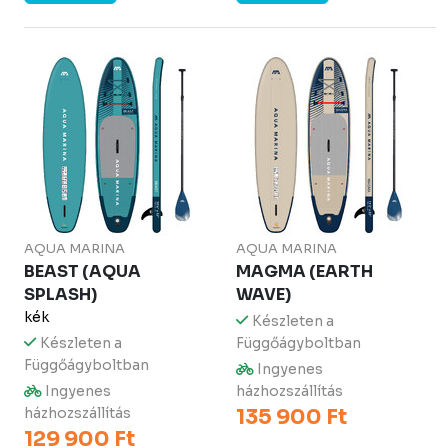
AQUA MARINA
AQUA MARINA
BEAST (AQUA
MAGMA (EARTH
SPLASH)
WAVE)
kék
Készleten a
Készleten a
Függőágyboltban
Függőágyboltban
Ingyenes
Ingyenes
házhozszállítás
házhozszállítás
135 900 Ft
129 900 Ft