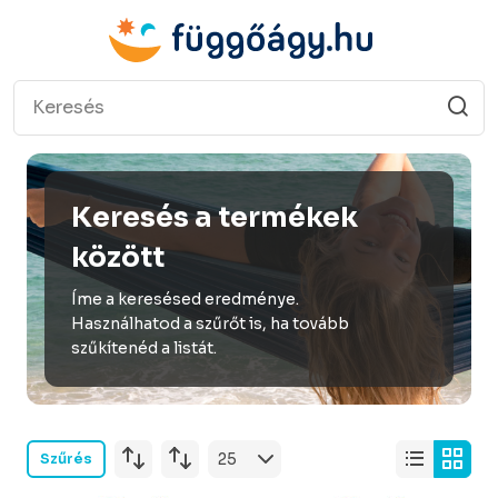
Keresés a termékek
között
Íme a keresésed eredménye.
Használhatod a szűrőt is, ha tovább
szűkítenéd a listát.
Szűrés