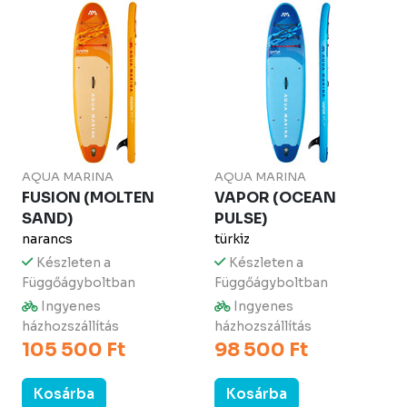
AQUA MARINA
AQUA MARINA
FUSION (MOLTEN
VAPOR (OCEAN
SAND)
PULSE)
narancs
türkiz
Készleten a
Készleten a
Függőágyboltban
Függőágyboltban
Ingyenes
Ingyenes
házhozszállítás
házhozszállítás
105 500 Ft
98 500 Ft
Kosárba
Kosárba