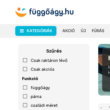
KATEGÓRIÁK
AKCIÓ
ÚJ
FÚRÁS
Szűrés
Csak raktáron lévő
Í
Csak akciós
H
Funkció
függőágy
párna
családi méret