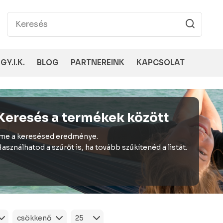
GY.I.K.
BLOG
PARTNEREINK
KAPCSOLAT
Keresés a termékek között
me a keresésed eredménye.
asználhatod a szűrőt is, ha tovább szűkítenéd a listát.