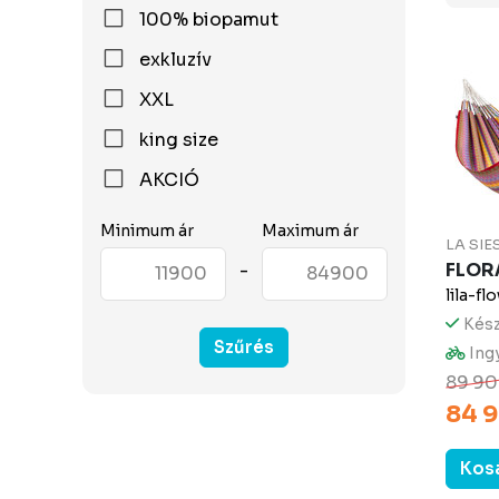
100% biopamut
exkluzív
XXL
king size
AKCIÓ
Minimum ár
Maximum ár
LA SIE
-
FLORA
lila-fl
Kész
Szűrés
Ingy
89 90
84 9
Kos