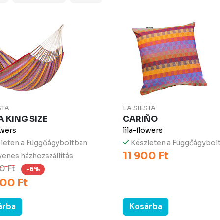
STA
LA SIESTA
 KING SIZE
CARIÑO
owers
lila-flowers
leten a Függőágyboltban
Készleten a Függőágybol
11 900 Ft
enes házhozszállítás
0 Ft
-6%
00 Ft
árba
Kosárba