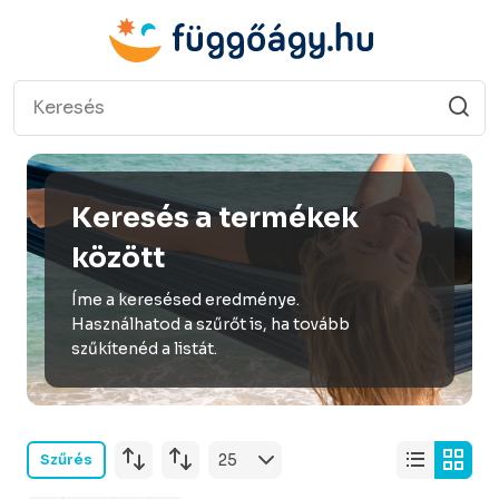
Keresés a termékek
között
Íme a keresésed eredménye.
Használhatod a szűrőt is, ha tovább
szűkítenéd a listát.
Szűrés