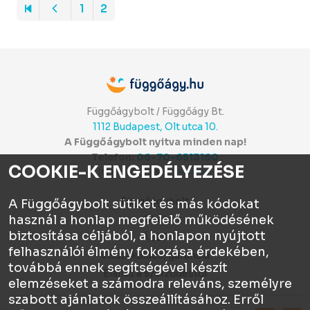
1
2
Függőágybolt / Függőágy Bt.
1112 Budapest, Olt utca 10.
A Függőágybolt nyitva minden nap!
Telefon:
06-70-6513160
COOKIE-K ENGEDÉLYEZÉSE
Itt értékelhetsz:
⭐⭐⭐⭐⭐
Függőágybolt
A Függőágybolt sütiket és más kódokat
használ a honlap megfelelő működésének
Chat
biztosítása céljából, a honlapon nyújtott
ÁSZF
felhasználói élmény fokozása érdekében,
Visszaküldés, garancia
továbbá ennek segítségével készít
Elállás a szerződéstől
elemzéseket a számodra releváns, személyre
szabott ajánlatok összeállításához. Erről