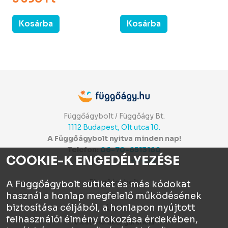
Kosárba
Kosárba
Függőágybolt / Függőágy Bt.
1112 Budapest, Olt utca 10.
A Függőágybolt nyitva minden nap!
Telefon:
06-70-6513160
COOKIE-K ENGEDÉLYEZÉSE
Itt értékelhetsz:
⭐⭐⭐⭐⭐
Függőágybolt
A Függőágybolt sütiket és más kódokat
használ a honlap megfelelő működésének
Chat
biztosítása céljából, a honlapon nyújtott
ÁSZF
felhasználói élmény fokozása érdekében,
Visszaküldés, garancia