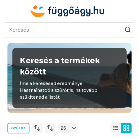
Keresés a termékek
között
Íme a keresésed eredménye.
Használhatod a szűrőt is, ha tovább
szűkítenéd a listát.
Szűrés