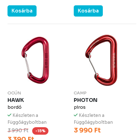
Kosárba
Kosárba
OCÚN
CAMP
HAWK
PHOTON
bordó
piros
Készleten a
Készleten a
Függőágyboltban
Függőágyboltban
3 990 Ft
3 990 Ft
-15%
3 390 Ft