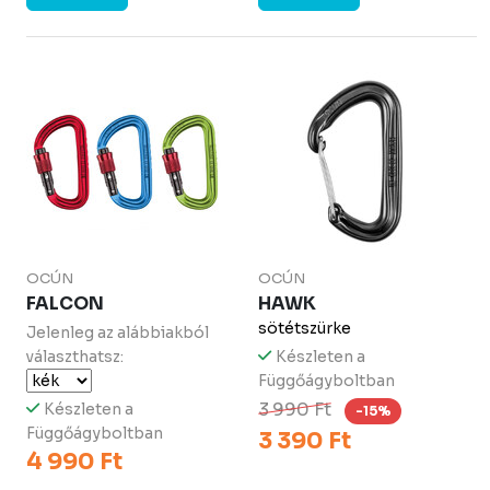
OCÚN
OCÚN
FALCON
HAWK
sötétszürke
Jelenleg az alábbiakból
választhatsz:
Készleten a
Függőágyboltban
3 990 Ft
Készleten a
-15%
Függőágyboltban
3 390 Ft
4 990 Ft