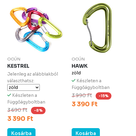
OCÚN
OCÚN
KESTREL
HAWK
zöld
Jelenleg az alábbiakból
választhatsz:
Készleten a
Függőágyboltban
3 990 Ft
Készleten a
-15%
Függőágyboltban
3 390 Ft
3 690 Ft
-8%
3 390 Ft
Kosárba
Kosárba