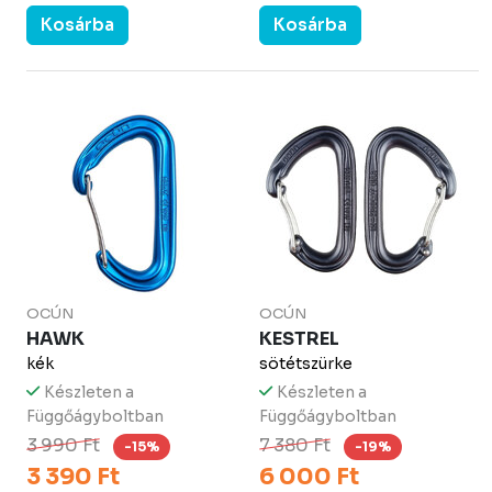
Kosárba
Kosárba
OCÚN
OCÚN
HAWK
KESTREL
kék
sötétszürke
Készleten a
Készleten a
Függőágyboltban
Függőágyboltban
3 990 Ft
7 380 Ft
-15%
-19%
3 390 Ft
6 000 Ft