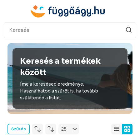
Keresés a termékek
között
Íme a keresésed eredménye.
Használhatod a szűrőt is, ha tovább
szűkítenéd a listát.
Szűrés