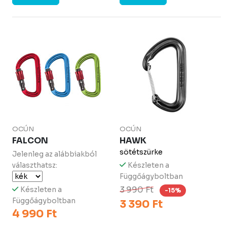
OCÚN
OCÚN
FALCON
HAWK
sötétszürke
Jelenleg az alábbiakból
választhatsz:
Készleten a
Függőágyboltban
3 990 Ft
Készleten a
-15%
Függőágyboltban
3 390 Ft
4 990 Ft