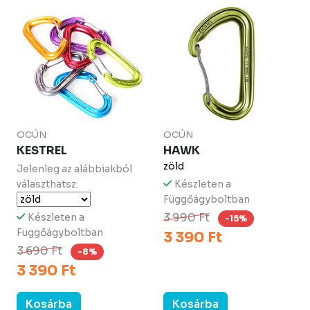
OCÚN
OCÚN
KESTREL
HAWK
zöld
Jelenleg az alábbiakból
választhatsz:
Készleten a
Függőágyboltban
3 990 Ft
Készleten a
-15%
Függőágyboltban
3 390 Ft
3 690 Ft
-8%
3 390 Ft
Kosárba
Kosárba