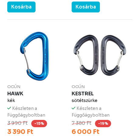
Kosárba
Kosárba
OCÚN
OCÚN
HAWK
KESTREL
kék
sötétszürke
Készleten a
Készleten a
Függőágyboltban
Függőágyboltban
3 990 Ft
7 380 Ft
-15%
-19%
3 390 Ft
6 000 Ft