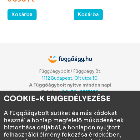
Kosárba
Kosárba
Függőágybolt / Függőágy Bt.
1112 Budapest, Olt utca 10.
A Függőágybolt nyitva minden nap!
Telefon:
06-70-6513160
COOKIE-K ENGEDÉLYEZÉSE
Itt értékelhetsz:
⭐⭐⭐⭐⭐
Függőágybolt
A Függőágybolt sütiket és más kódokat
használ a honlap megfelelő működésének
Chat
biztosítása céljából, a honlapon nyújtott
ÁSZF
felhasználói élmény fokozása érdekében,
Visszaküldés, garancia