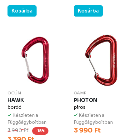
Kosárba
Kosárba
OCÚN
CAMP
HAWK
PHOTON
bordó
piros
Készleten a
Készleten a
Függőágyboltban
Függőágyboltban
3 990 Ft
3 990 Ft
-15%
3 390 Ft