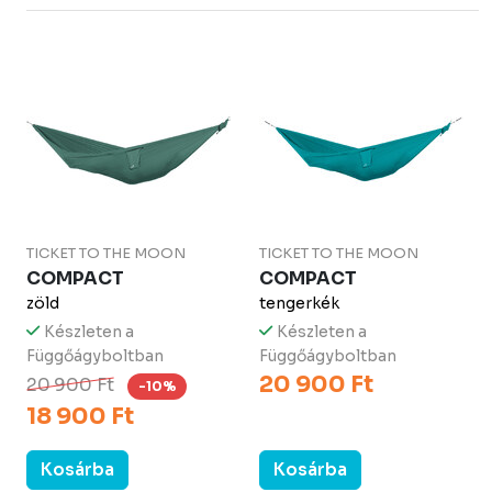
TICKET TO THE MOON
TICKET TO THE MOON
COMPACT
COMPACT
zöld
tengerkék
Készleten a
Készleten a
Függőágyboltban
Függőágyboltban
20 900 Ft
20 900 Ft
-10%
18 900 Ft
Kosárba
Kosárba