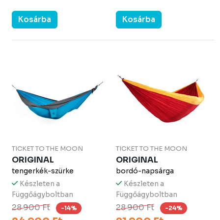
Kosárba
Kosárba
TICKET TO THE MOON
TICKET TO THE MOON
ORIGINAL
ORIGINAL
tengerkék-szürke
bordó-napsárga
Készleten a
Készleten a
Függőágyboltban
Függőágyboltban
28 900 Ft
28 900 Ft
-14%
-24%