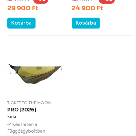
29 900 Ft
24 900 Ft
Kosárba
Kosárba
TICKET TO THE MOON
PRO [2026]
keki
Készleten a
Függőágyboltban