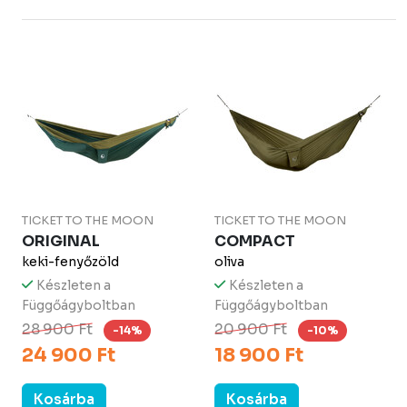
TICKET TO THE MOON
TICKET TO THE MOON
ORIGINAL
COMPACT
keki-fenyőzöld
oliva
Készleten a
Készleten a
Függőágyboltban
Függőágyboltban
28 900 Ft
20 900 Ft
-14%
-10%
24 900 Ft
18 900 Ft
Kosárba
Kosárba