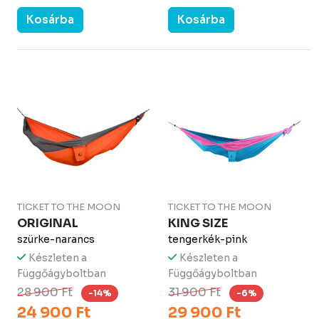
Kosárba
Kosárba
TICKET TO THE MOON
TICKET TO THE MOON
ORIGINAL
KING SIZE
szürke-narancs
tengerkék-pink
Készleten a
Készleten a
Függőágyboltban
Függőágyboltban
28 900 Ft
31 900 Ft
-14%
-6%
24 900 Ft
29 900 Ft