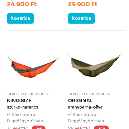
24 900 Ft
29 900 Ft
Kosárba
Kosárba
TICKET TO THE MOON
TICKET TO THE MOON
KING SIZE
ORIGINAL
szürke-narancs
aranybarna-oliva
Készleten a
Készleten a
Függőágyboltban
Függőágyboltban
31 900 Ft
28 900 Ft
-6%
-14%