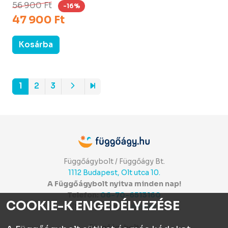
56 900 Ft
-16%
47 900 Ft
Kosárba
1
2
3
Függőágybolt / Függőágy Bt.
1112 Budapest, Olt utca 10.
A Függőágybolt nyitva minden nap!
Telefon:
06-70-6513160
COOKIE-K ENGEDÉLYEZÉSE
Itt értékelhetsz:
⭐⭐⭐⭐⭐
Függőágybolt