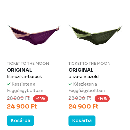
TICKET TO THE MOON
TICKET TO THE MOON
ORIGINAL
ORIGINAL
lila-szilva-barack
oliva-almazöld
Készleten a
Készleten a
Függőágyboltban
Függőágyboltban
28 900 Ft
28 900 Ft
-14%
-14%
24 900 Ft
24 900 Ft
Kosárba
Kosárba