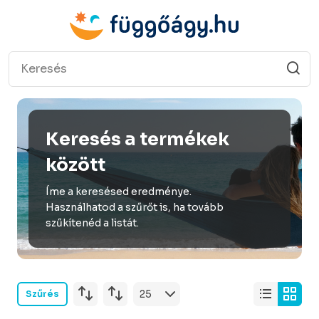
Keresés a termékek
között
Íme a keresésed eredménye.
Használhatod a szűrőt is, ha tovább
szűkítenéd a listát.
Szűrés