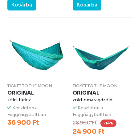
Kosárba
Kosárba
TICKET TO THE MOON
TICKET TO THE MOON
ORIGINAL
ORIGINAL
zöld-türkiz
zöld-smaragdzöld
Készleten a
Készleten a
Függőágyboltban
Függőágyboltban
36 900 Ft
28 900 Ft
-14%
24 900 Ft