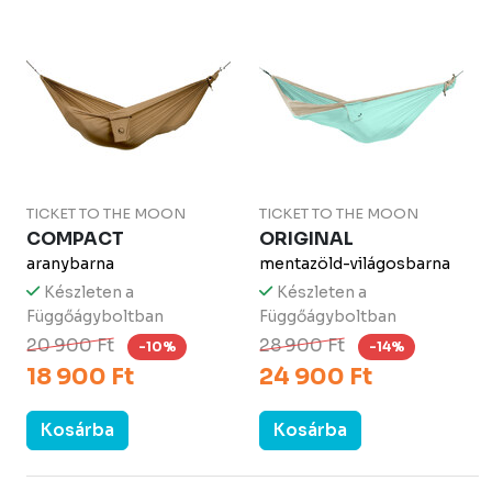
TICKET TO THE MOON
TICKET TO THE MOON
COMPACT
ORIGINAL
aranybarna
mentazöld-világosbarna
Készleten a
Készleten a
Függőágyboltban
Függőágyboltban
20 900 Ft
28 900 Ft
-10%
-14%
18 900 Ft
24 900 Ft
Kosárba
Kosárba