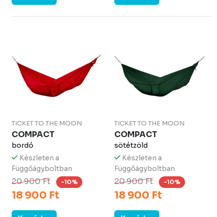
TICKET TO THE MOON
TICKET TO THE MOON
COMPACT
COMPACT
bordó
sötétzöld
Készleten a
Készleten a
Függőágyboltban
Függőágyboltban
20 900 Ft
20 900 Ft
-10%
-10%
18 900 Ft
18 900 Ft