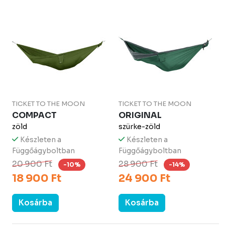
TICKET TO THE MOON
TICKET TO THE MOON
COMPACT
ORIGINAL
zöld
szürke-zöld
Készleten a
Készleten a
Függőágyboltban
Függőágyboltban
20 900 Ft
28 900 Ft
-10%
-14%
18 900 Ft
24 900 Ft
Kosárba
Kosárba