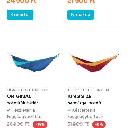
24 900 Ft
21 900 Ft
Kosárba
Kosárba
TICKET TO THE MOON
TICKET TO THE MOON
ORIGINAL
KING SIZE
sötétkék-türkiz
napsárga-bordó
Készleten a
Készleten a
Függőágyboltban
Függőágyboltban
28 900 Ft
31 900 Ft
-14%
-6%