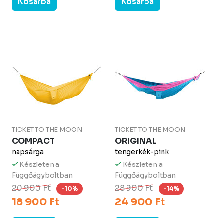
Kosárba
Kosárba
TICKET TO THE MOON
TICKET TO THE MOON
COMPACT
ORIGINAL
napsárga
tengerkék-pink
Készleten a
Készleten a
Függőágyboltban
Függőágyboltban
20 900 Ft
28 900 Ft
-10%
-14%
18 900 Ft
24 900 Ft