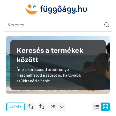
Keresés a termékek
között
Íme a keresésed eredménye.
Használhatod a szűrőt is, ha tovább
szűkítenéd a listát.
Szűrés