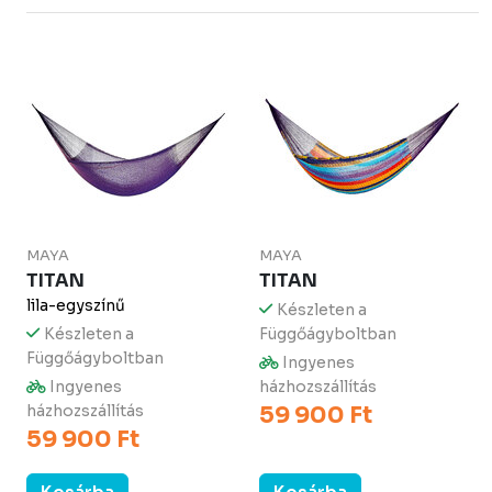
MAYA
MAYA
TITAN
TITAN
lila-egyszínű
Készleten a
Készleten a
Függőágyboltban
Függőágyboltban
Ingyenes
Ingyenes
házhozszállítás
házhozszállítás
59 900 Ft
59 900 Ft