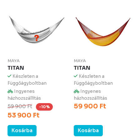
MAYA
MAYA
TITAN
TITAN
Készleten a
Készleten a
Függőágyboltban
Függőágyboltban
Ingyenes
Ingyenes
házhozszállítás
házhozszállítás
59 900 Ft
59 900 Ft
-10%
53 900 Ft
Kosárba
Kosárba