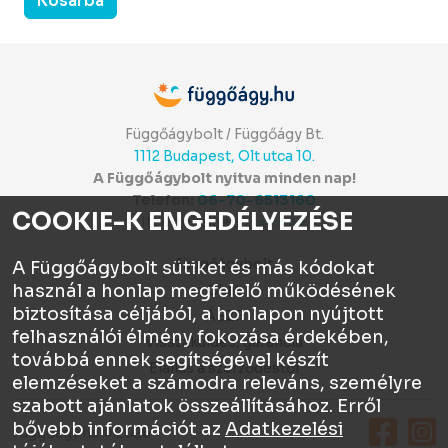
Kosárba
Függőágybolt / Függőágy Bt.
1112 Budapest, Olt utca 10.
A Függőágybolt nyitva minden nap!
Telefon:
06-70-6513160
COOKIE-K ENGEDÉLYEZÉSE
Itt értékelhetsz:
⭐⭐⭐⭐⭐
Függőágybolt
A Függőágybolt sütiket és más kódokat
használ a honlap megfelelő működésének
Chat
biztosítása céljából, a honlapon nyújtott
ÁSZF
felhasználói élmény fokozása érdekében,
Visszaküldés, garancia
továbbá ennek segítségével készít
Elállás a szerződéstől
elemzéseket a számodra releváns, személyre
szabott ajánlatok összeállításához. Erről
bővebb információt az
Adatkezelési
Függőágy.hu © 2026