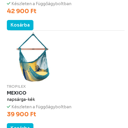
Készleten a Függőágyboltban
42 900 Ft
Kosárba
TROPILEX
MEXICO
napsárga-kék
Készleten a Függőágyboltban
39 900 Ft