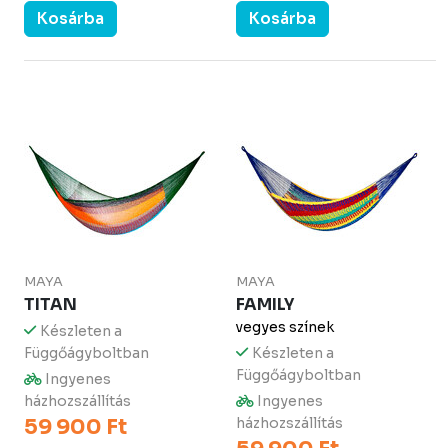
Kosárba
Kosárba
MAYA
MAYA
TITAN
FAMILY
vegyes színek
Készleten a
Függőágyboltban
Készleten a
Függőágyboltban
Ingyenes
házhozszállítás
Ingyenes
59 900 Ft
házhozszállítás