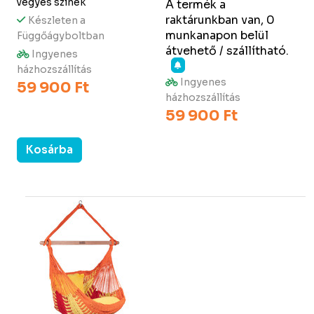
vegyes színek
A termék a
raktárunkban van, 0
Készleten a
munkanapon belül
Függőágyboltban
átvehető / szállítható.
Ingyenes
házhozszállítás
Ingyenes
59 900 Ft
házhozszállítás
59 900 Ft
Kosárba
Kosárba