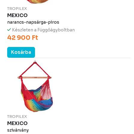
TROPILEX
MEXICO
narancs-napsárga-piros
Készleten a Függőágyboltban
42 900 Ft
Kosárba
TROPILEX
MEXICO
szivárvány