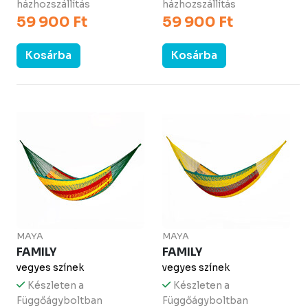
házhozszállítás
házhozszállítás
59 900 Ft
59 900 Ft
Kosárba
Kosárba
MAYA
MAYA
FAMILY
FAMILY
vegyes színek
vegyes színek
Készleten a
Készleten a
Függőágyboltban
Függőágyboltban