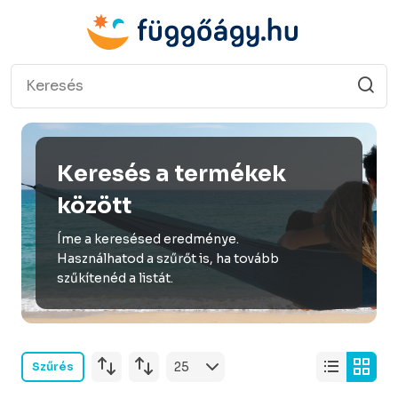
Keresés a termékek
között
Íme a keresésed eredménye.
Használhatod a szűrőt is, ha tovább
szűkítenéd a listát.
Szűrés