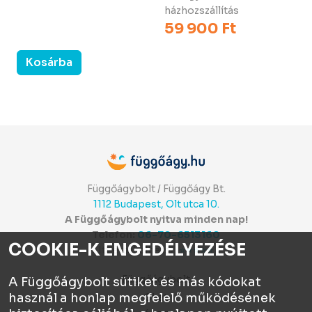
házhozszállítás
59 900 Ft
Kosárba
Kosárba
Függőágybolt / Függőágy Bt.
1112 Budapest, Olt utca 10.
A Függőágybolt nyitva minden nap!
Telefon:
06-70-6513160
COOKIE-K ENGEDÉLYEZÉSE
Itt értékelhetsz:
⭐⭐⭐⭐⭐
Függőágybolt
A Függőágybolt sütiket és más kódokat
használ a honlap megfelelő működésének
Chat