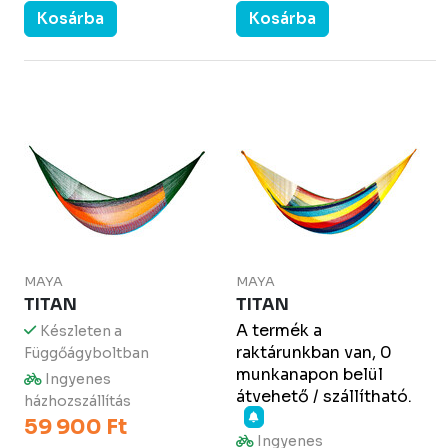
Kosárba
Kosárba
MAYA
MAYA
TITAN
TITAN
A termék a
Készleten a
raktárunkban van, 0
Függőágyboltban
munkanapon belül
Ingyenes
átvehető / szállítható.
házhozszállítás
59 900 Ft
Ingyenes