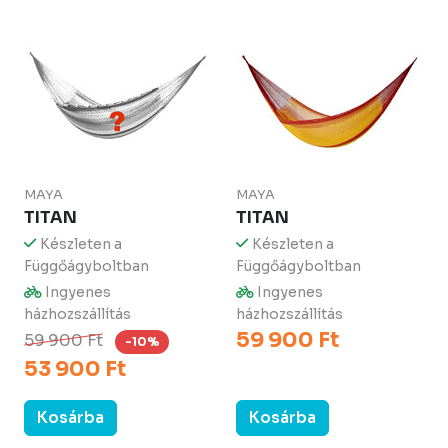
MAYA
MAYA
TITAN
TITAN
Készleten a
Készleten a
Függőágyboltban
Függőágyboltban
Ingyenes
Ingyenes
házhozszállítás
házhozszállítás
59 900 Ft
59 900 Ft
-10%
53 900 Ft
Kosárba
Kosárba