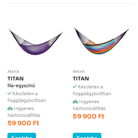
MAYA
MAYA
TITAN
TITAN
lila-egyszínű
Készleten a
Készleten a
Függőágyboltban
Függőágyboltban
Ingyenes
Ingyenes
házhozszállítás
házhozszállítás
59 900 Ft
59 900 Ft