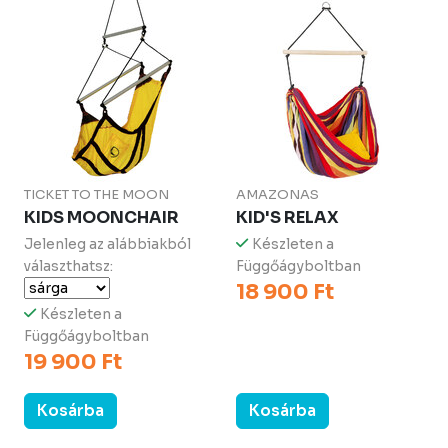
TICKET TO THE MOON
AMAZONAS
KIDS MOONCHAIR
KID'S RELAX
Jelenleg az alábbiakból
Készleten a
választhatsz:
Függőágyboltban
18 900 Ft
Készleten a
Függőágyboltban
19 900 Ft
Kosárba
Kosárba