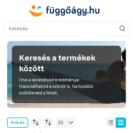
Keresés a termékek
között
Íme a keresésed eredménye.
Használhatod a szűrőt is, ha tovább
szűkítenéd a listát.
Szűrés