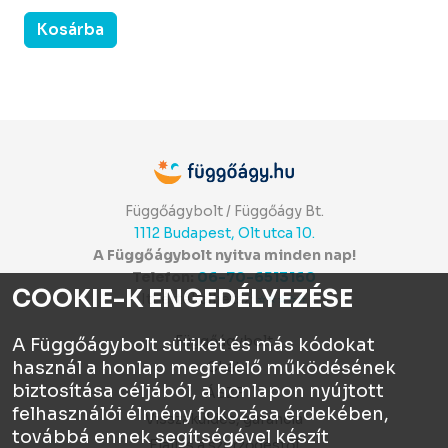
Kosárba
Függőágybolt / Függőágy Bt.
1112 Budapest, Olt utca 10.
A Függőágybolt nyitva minden nap!
Telefon:
06-70-6513160
COOKIE-K ENGEDÉLYEZÉSE
Itt értékelhetsz:
⭐⭐⭐⭐⭐
Függőágybolt
A Függőágybolt sütiket és más kódokat
használ a honlap megfelelő működésének
Chat
biztosítása céljából, a honlapon nyújtott
ÁSZF
felhasználói élmény fokozása érdekében,
Visszaküldés, garancia
továbbá ennek segítségével készít
Elállás a szerződéstől