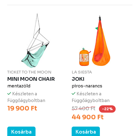
TICKET TO THE MOON
LA SIESTA
MINI MOON CHAIR
JOKI
mentazöld
piros-narancs
Készleten a
Készleten a
Függőágyboltban
Függőágyboltban
19 900 Ft
57 400 Ft
-22%
44 900 Ft
Kosárba
Kosárba