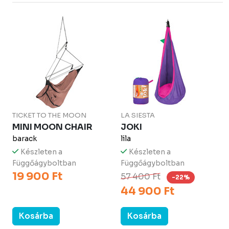
TICKET TO THE MOON
LA SIESTA
MINI MOON CHAIR
JOKI
barack
lila
Készleten a
Készleten a
Függőágyboltban
Függőágyboltban
19 900 Ft
57 400 Ft
-22%
44 900 Ft
Kosárba
Kosárba