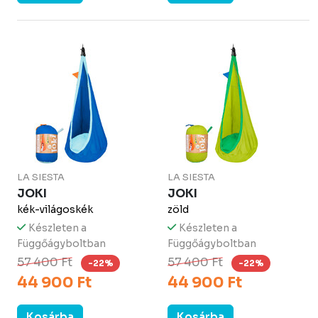
LA SIESTA
LA SIESTA
JOKI
JOKI
kék-világoskék
zöld
Készleten a
Készleten a
Függőágyboltban
Függőágyboltban
57 400 Ft
57 400 Ft
-22%
-22%
44 900 Ft
44 900 Ft
Kosárba
Kosárba