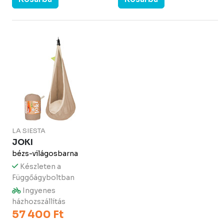
LA SIESTA
JOKI
bézs-világosbarna
Készleten a
Függőágyboltban
Ingyenes
házhozszállítás
57 400 Ft