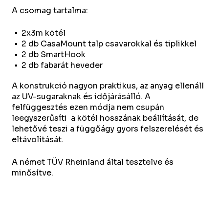
A csomag tartalma:
2x3m kötél
2 db CasaMount talp csavarokkal és tiplikkel
2 db SmartHook
2 db fabarát heveder
A konstrukció nagyon praktikus, az anyag ellenáll
az UV-sugaraknak és időjárásálló. A
felfüggesztés ezen módja nem csupán
leegyszerűsíti a kötél hosszának beállítását, de
lehetővé teszi a függőágy gyors felszerelését és
eltávolítását.
A német TÜV Rheinland által tesztelve és
minősítve.