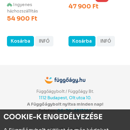
Ingyenes
47 900 Ft
házhozszállítás
54 900 Ft
Kosárba
INFÓ
Kosárba
INFÓ
Függőágybolt / Függőágy Bt.
1112 Budapest, Olt utca 10.
A Függőágybolt nyitva minden nap!
Telefon:
06-70-6513160
COOKIE-K ENGEDÉLYEZÉSE
Itt értékelhetsz:
⭐⭐⭐⭐⭐
Függőágybolt