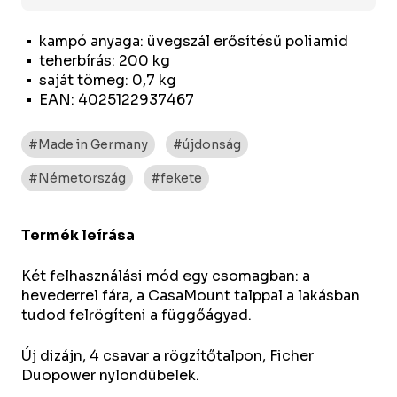
kampó anyaga: üvegszál erősítésű poliamid
teherbírás: 200 kg
saját tömeg: 0,7 kg
EAN: 4025122937467
#Made in Germany
#újdonság
#Németország
#fekete
Termék leírása
Két felhasználási mód egy csomagban: a
hevederrel fára, a CasaMount talppal a lakásban
tudod felrögíteni a függőágyad.
Új dizájn, 4 csavar a rögzítőtalpon, Ficher
Duopower nylondübelek.