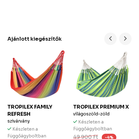
Ajánlott kiegészítők
TROPILEX
FAMILY
TROPILEX
PREMIUM X
REFRESH
világoszöld-zöld
szivárvány
Készleten a
Függőágyboltban
Készleten a
Függőágyboltban
49 900 Ft
-4%