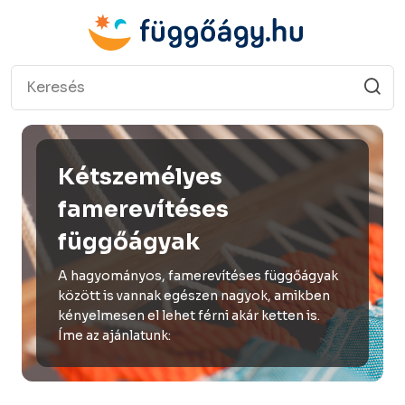
Kétszemélyes
famerevítéses
függőágyak
A hagyományos, famerevítéses függőágyak
között is vannak egészen nagyok, amikben
kényelmesen el lehet férni akár ketten is.
Íme az ajánlatunk: