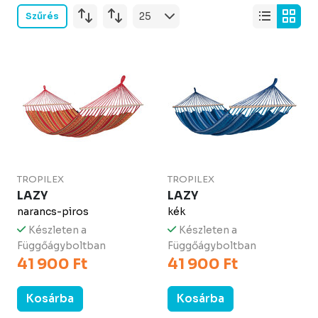
Szűrés
TROPILEX
TROPILEX
LAZY
LAZY
narancs-piros
kék
Készleten a
Készleten a
Függőágyboltban
Függőágyboltban
41 900 Ft
41 900 Ft
Kosárba
Kosárba