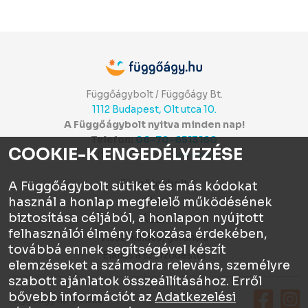
Függőágybolt / Függőágy Bt.
1112 Budapest, Olt utca 10.
A Függőágybolt nyitva minden nap!
Telefon:
06-70-6513160
COOKIE-K ENGEDÉLYEZÉSE
Itt értékelhetsz:
⭐⭐⭐⭐⭐
Függőágybolt
A Függőágybolt sütiket és más kódokat
használ a honlap megfelelő működésének
Chat
biztosítása céljából, a honlapon nyújtott
ÁSZF
felhasználói élmény fokozása érdekében,
Visszaküldés, garancia
továbbá ennek segítségével készít
Elállás a szerződéstől
elemzéseket a számodra releváns, személyre
szabott ajánlatok összeállításához. Erről
bővebb információt az
Adatkezelési
Függőágy.hu © 2026