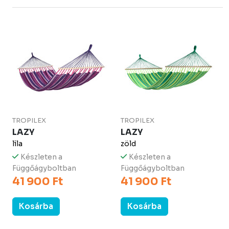
TROPILEX
TROPILEX
LAZY
LAZY
lila
zöld
Készleten a
Készleten a
Függőágyboltban
Függőágyboltban
41 900 Ft
41 900 Ft
Kosárba
Kosárba