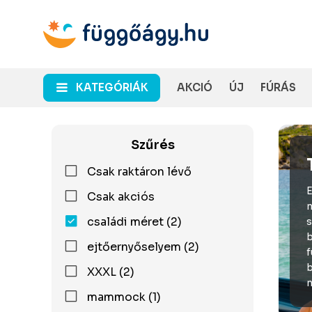
KATEGÓRIÁK
AKCIÓ
ÚJ
FÚRÁS
Szűrés
Csak raktáron lévő
E
Csak akciós
n
családi méret (2)
s
b
ejtőernyőselyem (2)
f
b
XXXL (2)
n
mammock (1)