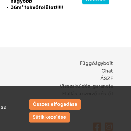
nagyobb
36m² fekvőfelület!!!!!
Függőágybolt
Chat
ÁSZF
Visszaküldés, garancia
Elállás a szerződéstől
Összes elfogadása
ása
Sütik kezelése