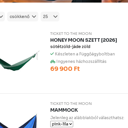
TICKET TO THE MOON
HONEY MOON SZETT [2026]
sötétzöld-jáde zöld
Készleten a Függőágyboltban
Ingyenes házhozszállítás
69 900 Ft
TICKET TO THE MOON
MAMMOCK
Jelenleg az alábbiakból választhatsz: