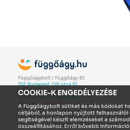
Függőágybolt / Függőágy Bt.
1112 Budapest, Olt utca 10.
A Függőágybolt nyitva minden nap!
COOKIE-K ENGEDÉLYEZÉSE
Telefon:
06-70-6513160
Itt értékelhetsz:
⭐⭐⭐⭐⭐
A Függőágybolt sütiket és más kódokat h
céljából, a honlapon nyújtott felhasznál
segítségével készít elemzéseket a számod
Függőágy.hu © 2026
összeállításához. Erről bővebb információ