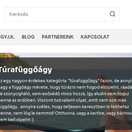
GY.I.K.
BLOG
PARTNEREINK
KAPCSOLAT
Túrafüggőágy
z egy nagyon érdekes kategória: "túrafüggőágy" fazon, de annyi
agy a függőágy mérete, hogy túrázni nem fogod elcipelni, ráadá
e szúnyogháló, sem esővédő nincs hozzá, így aludni sem fogsz
enne az erdőben. Viszont tud valami olyat, amit nem sok más
üggőágy... annyira széles, hogy teljesen keresztben is fekhetsz
enne, nem lóg le semmid! Otthonra, vagy a kertbe, vagy bárhov
em kell cipelni :)