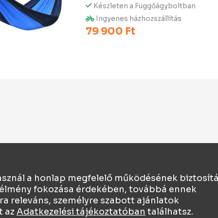
Készleten a Függőágyboltban
Ingyenes házhozszállítás
79 900 Ft
asznál a honlap megfelelő működésének biztosít
ói élmény fokozása érdekében, továbbá ennek
ra releváns, személyre szabott ajánlatok
t az
Adatkezelési tájékoztatóban
találhatsz.