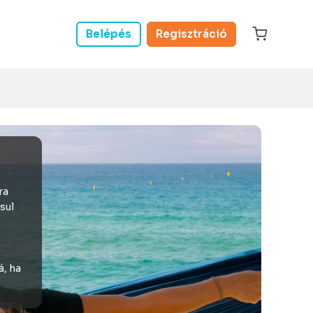
Belépés
Regisztráció
ra
sul
á, ha