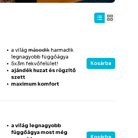
a világ
második
harmadik
legnagyobb függőágya
Kosárba
5x3m fekvőfelület!
ajándék huzat és rögzítő
szett
maximum komfort
a világ legnagyobb
függőágya most még
Kosárba