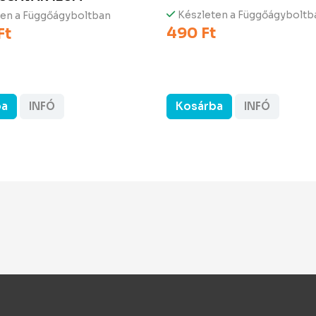
Készleten a Függőágyboltb
ten a Függőágyboltban
490 Ft
Ft
ba
INFÓ
Kosárba
INFÓ