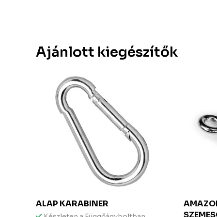
Ajánlott kiegészítők
ALAP KARABINER
AMAZON
SZEMES
ható
Készleten a Függőágyboltban