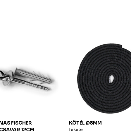
AS FISCHER
KÖTÉL Ø8MM
CSAVAR 12CM
fekete