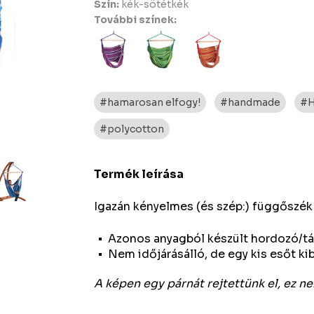
Szín:
kék-sötétkék
További színek:
#hamarosan elfogy!
#handmade
#H
#polycotton
Termék leírása
Igazán kényelmes (és szép:) függőszék
Azonos anyagból készült hordozó/tár
Nem időjárásálló, de egy kis esőt kibí
A képen egy párnát rejtettünk el, ez 