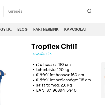
GY.I.K.
BLOG
PARTNEREINK
KAPCSOLAT
Tropilex
Chill
FÜGGŐSZÉK
rúd hossza: 110 cm
teherbírás: 120 kg
ülőfelület hossza: 160 cm
ülőfelület szélessége: 115 cm
saját tömeg: 2,6 kg
EAN: 8719689415440