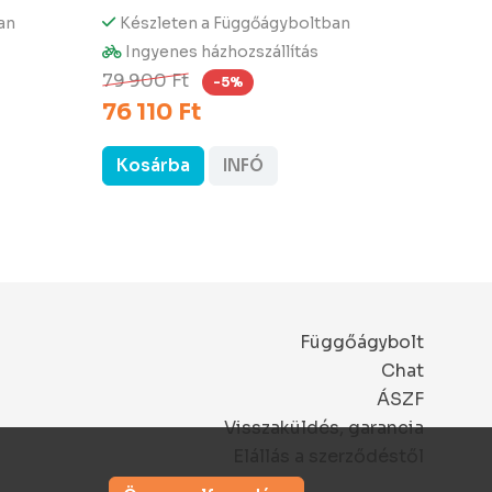
an
Készleten a Függőágyboltban
érkezé
Ingyenes házhozszállítás
Ingy
142 
79 900 Ft
-5%
76 110 Ft
Kosárba
INFÓ
Kos
Függőágybolt
Chat
ÁSZF
Visszaküldés, garancia
Elállás a szerződéstől