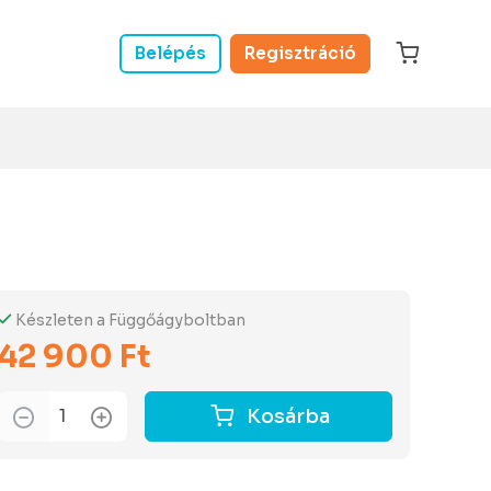
Belépés
Regisztráció
Készleten a Függőágyboltban
42 900 Ft
Kosárba