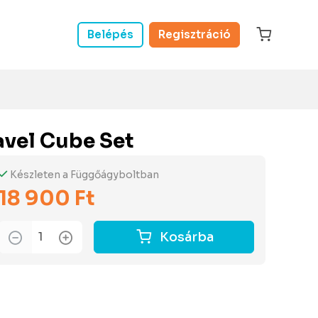
Belépés
Regisztráció
avel Cube Set
Készleten a Függőágyboltban
18 900 Ft
Kosárba