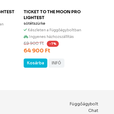
GHTEST
TICKET TO THE MOON
PRO
TROP
LIGHTEST
naranc
sötétszürke
an
Kész
49 9
Készleten a Függőágyboltban
Ingyenes házhozszállítás
69 900 Ft
-7%
64 900 Ft
Kosárba
INFÓ
Kos
Függőágybolt
Chat