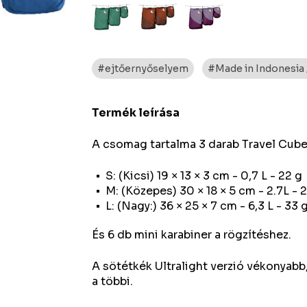
#ejtőernyőselyem
#Made in Indonesia /
Termék leírása
A csomag tartalma 3 darab Travel Cub
S: (Kicsi) 19 × 13 × 3 cm - 0,7 L - 22 g
M: (Közepes) 30 × 18 × 5 cm - 2.7L - 
L: (Nagy:) 36 × 25 × 7 cm - 6,3 L - 33 
És 6 db mini karabiner a rögzítéshez.
A sötétkék Ultralight verzió vékonyabb
a többi.