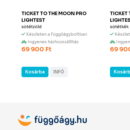
TE
TICKET TO THE MOON
PRO
TICKET
LIGHTEST
LIGHTE
sötétzöld
sötétkék
Készleten a Függőágyboltban
Készle
Ingyenes házhozszállítás
Ingyen
69 900 Ft
69 900
Kosárba
INFÓ
Kosár