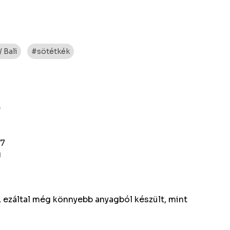
 Bali
#sötétkék
e
27
g
, ezáltal még könnyebb anyagból készült, mint