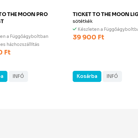
 TO THE MOON
PRO
TICKET TO THE MOON
LI
ST
sötétkék
Készleten a Függőágyboltb
39 900 Ft
ten a Függőágyboltban
es házhozszállítás
 Ft
ba
INFÓ
Kosárba
INFÓ