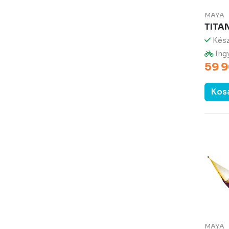
MAYA
TITA
Kész
Ingy
59 9
Kos
MAYA