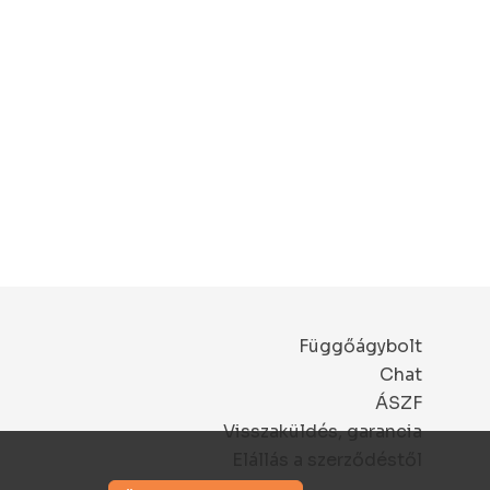
Függőágybolt
Chat
ÁSZF
Visszaküldés, garancia
Elállás a szerződéstől