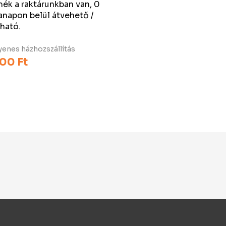
mék a raktárunkban van, 0
napon belül átvehető /
tható.
enes házhozszállítás
00 Ft
árba