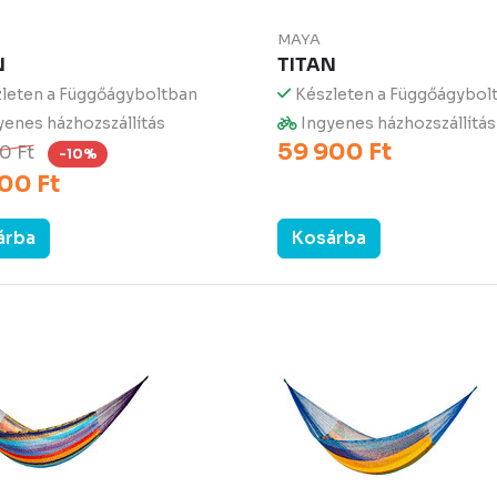
MAYA
N
TITAN
leten a Függőágyboltban
Készleten a Függőágybol
enes házhozszállítás
Ingyenes házhozszállítás
59 900 Ft
0 Ft
-10%
00 Ft
árba
Kosárba