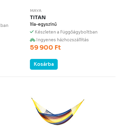
MAYA
TITAN
lila-egyszínű
tban
Készleten a Függőágyboltban
Ingyenes házhozszállítás
59 900 Ft
Kosárba