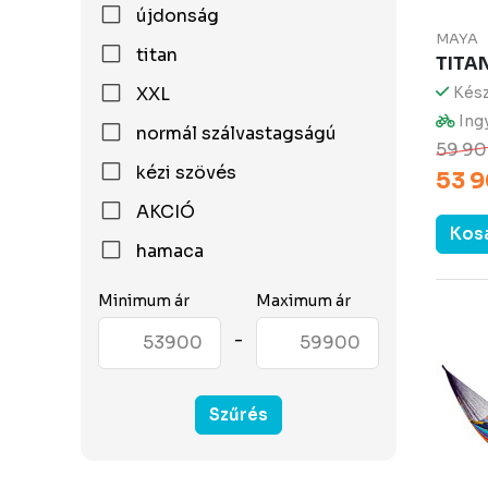
újdonság
MAYA
titan
TITA
XXL
Kész
Ingy
normál szálvastagságú
59 90
kézi szövés
53 9
AKCIÓ
Kos
hamaca
Minimum ár
Maximum ár
-
Szűrés