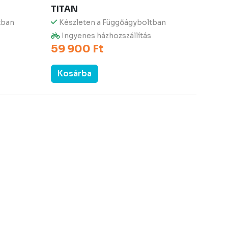
TITAN
tban
Készleten a Függőágyboltban
Ingyenes házhozszállítás
59 900 Ft
Kosárba