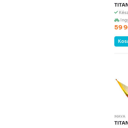
TITA
Kész
Ingy
59 9
Kos
MAYA
TITA