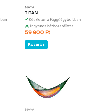
MAYA
TITAN
tban
Készleten a Függőágyboltban
Ingyenes házhozszállítás
59 900 Ft
Kosárba
MAYA