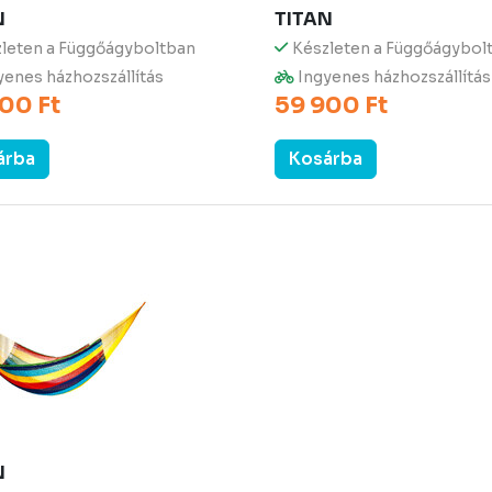
N
TITAN
leten a Függőágyboltban
Készleten a Függőágybol
enes házhozszállítás
Ingyenes házhozszállítás
00 Ft
59 900 Ft
árba
Kosárba
N