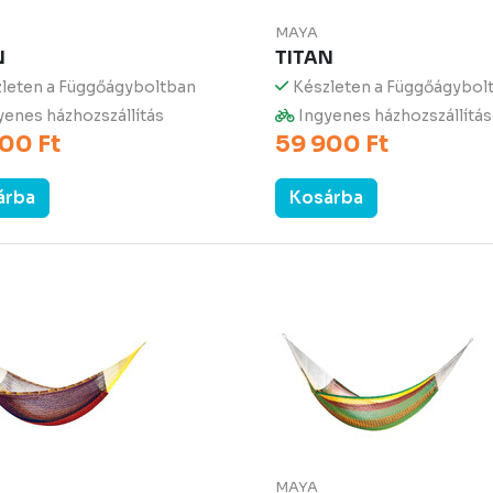
MAYA
N
TITAN
leten a Függőágyboltban
Készleten a Függőágybol
enes házhozszállítás
Ingyenes házhozszállítás
00 Ft
59 900 Ft
árba
Kosárba
MAYA