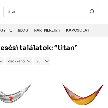
GY.I.K.
BLOG
PARTNEREINK
KAPCSOLAT
esési találatok: “titan”