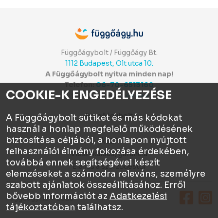
Függőágybolt / Függőágy Bt.
1112 Budapest, Olt utca 10.
A Függőágybolt nyitva minden nap!
Telefon:
06-70-6513160
COOKIE-K ENGEDÉLYEZÉSE
Itt értékelhetsz:
⭐⭐⭐⭐⭐
Függőágybolt
A Függőágybolt sütiket és más kódokat
használ a honlap megfelelő működésének
Chat
biztosítása céljából, a honlapon nyújtott
ÁSZF
felhasználói élmény fokozása érdekében,
Visszaküldés, garancia
továbbá ennek segítségével készít
Elállás a szerződéstől
elemzéseket a számodra releváns, személyre
szabott ajánlatok összeállításához. Erről
bővebb információt az
Adatkezelési
Függőágy.hu © 2026
tájékoztatóban
találhatsz.