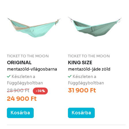
TICKET TO THE MOON
TICKET TO THE MOON
ORIGINAL
KING SIZE
mentazöld-világosbarna
mentazöld-jáde zöld
Készleten a
Készleten a
Függőágyboltban
Függőágyboltban
31 900 Ft
28 900 Ft
-14%
24 900 Ft
Kosárba
Kosárba