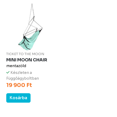
TICKET TO THE MOON
MINI MOON CHAIR
mentazöld
Készleten a
Függőágyboltban
19 900 Ft
Kosárba