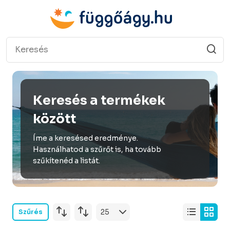
Keresés a termékek
között
Íme a keresésed eredménye.
Használhatod a szűrőt is, ha tovább
szűkítenéd a listát.
Szűrés