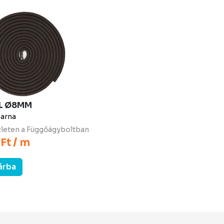
L Ø8MM
arna
leten a Függőágyboltban
Ft / m
árba