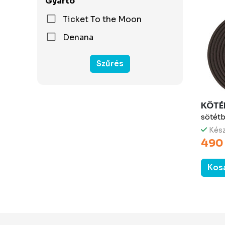
Gyártó
Ticket To the Moon
Denana
Szűrés
KÖTÉ
sötétb
Kész
490 
Kos