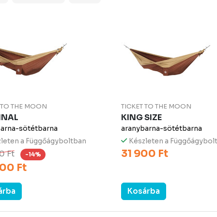
T TO THE MOON
TICKET TO THE MOON
INAL
KING SIZE
arna-sötétbarna
aranybarna-sötétbarna
leten a Függőágyboltban
Készleten a Függőágybol
31 900 Ft
0 Ft
-14%
00 Ft
árba
Kosárba