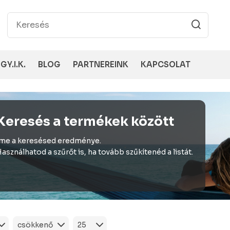
GY.I.K.
BLOG
PARTNEREINK
KAPCSOLAT
Keresés a termékek között
me a keresésed eredménye.
asználhatod a szűrőt is, ha tovább szűkítenéd a listát.