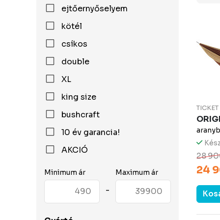
ejtőernyőselyem
kötél
csíkos
double
XL
king size
TICKE
bushcraft
ORIG
aranyb
10 év garancia!
Kész
AKCIÓ
28 90
24 9
Minimum ár
Maximum ár
-
Kos