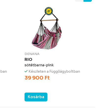
DENANA
RIO
sötétbarna-pink
tban
Készleten a Függőágyboltban
39 900 Ft
Kosárba