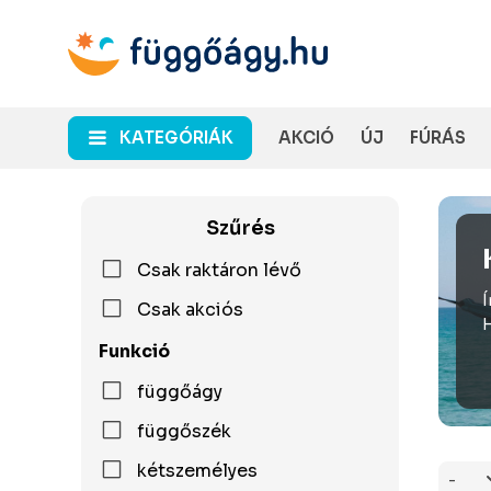
KATEGÓRIÁK
AKCIÓ
ÚJ
FÚRÁS
Szűrés
Csak raktáron lévő
Í
Csak akciós
H
Funkció
függőágy
függőszék
kétszemélyes