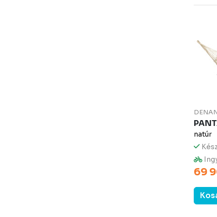
DENA
PANT
natúr
Kész
Ingy
69 9
Kos