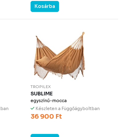
Kosárba
TROPILEX
SUBLIME
egyszínű-mocca
tban
Készleten a Függőágyboltban
36 900 Ft