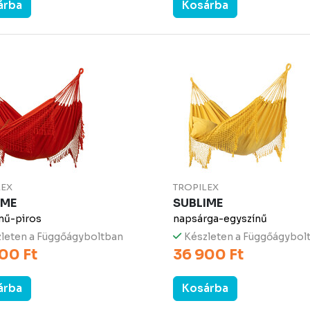
árba
Kosárba
LEX
TROPILEX
IME
SUBLIME
nű-piros
napsárga-egyszínű
leten a Függőágyboltban
Készleten a Függőágybol
00 Ft
36 900 Ft
árba
Kosárba