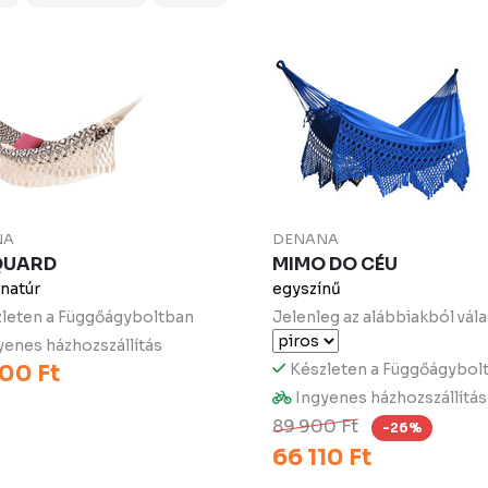
NA
DENANA
QUARD
MIMO DO CÉU
natúr
egyszínű
leten a Függőágyboltban
Jelenleg az alábbiakból vála
enes házhozszállítás
00 Ft
Készleten a Függőágybol
Ingyenes házhozszállítás
89 900 Ft
-26%
66 110 Ft