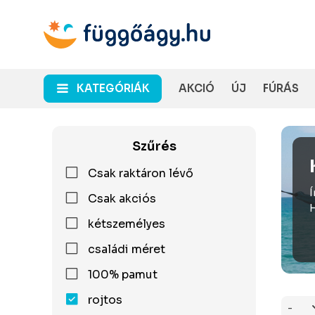
KATEGÓRIÁK
AKCIÓ
ÚJ
FÚRÁS
Szűrés
Csak raktáron lévő
Í
Csak akciós
H
kétszemélyes
családi méret
100% pamut
rojtos