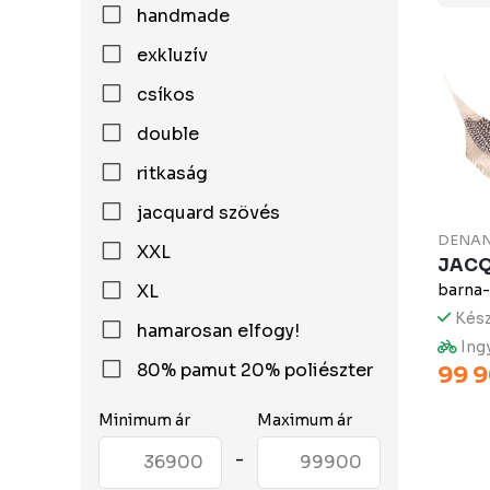
handmade
exkluzív
csíkos
double
ritkaság
jacquard szövés
DENA
XXL
JAC
XL
barna-
Kész
hamarosan elfogy!
Ingy
80% pamut 20% poliészter
99 9
Minimum ár
Maximum ár
-