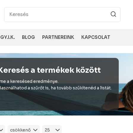
GY.I.K.
BLOG
PARTNEREINK
KAPCSOLAT
Keresés a termékek között
me a keresésed eredménye.
asználhatod a szűrőt is, ha tovább szűkítenéd a listát.