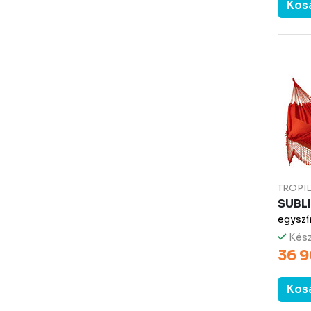
Kos
TROPI
SUBL
egyszí
Kész
36 9
Kos