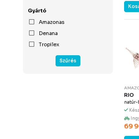
Kos
Gyártó
Amazonas
Denana
Tropilex
Szűrés
AMAZ
RIO
natúr
Kész
Ingy
69 9