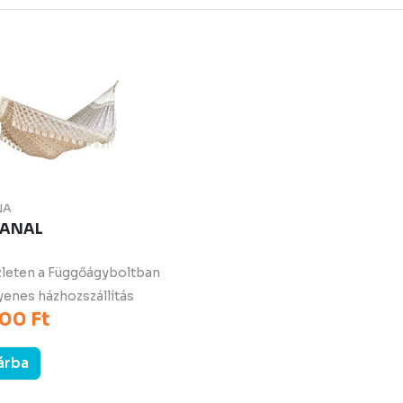
NA
ANAL
leten a Függőágyboltban
enes házhozszállítás
00 Ft
árba