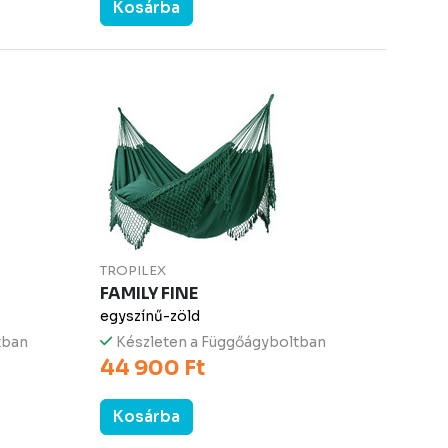
Kosárba
TROPILEX
FAMILY FINE
egyszínű-zöld
tban
Készleten a Függőágyboltban
44 900 Ft
Kosárba