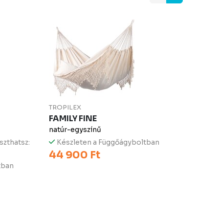
TROPILEX
FAMILY FINE
natúr-egyszínű
szthatsz:
Készleten a Függőágyboltban
44 900 Ft
tban