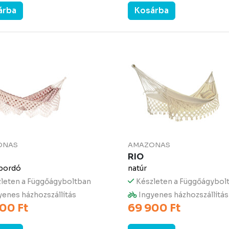
árba
Kosárba
ONAS
AMAZONAS
RIO
-bordó
natúr
leten a Függőágyboltban
Készleten a Függőágybol
enes házhozszállítás
Ingyenes házhozszállítás
00 Ft
69 900 Ft