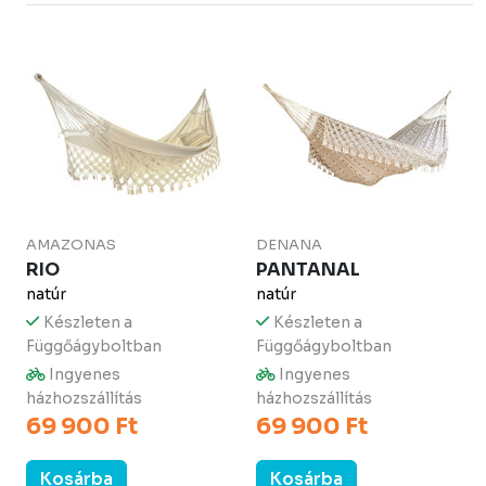
AMAZONAS
DENANA
RIO
PANTANAL
natúr
natúr
Készleten a
Készleten a
Függőágyboltban
Függőágyboltban
Ingyenes
Ingyenes
házhozszállítás
házhozszállítás
69 900 Ft
69 900 Ft
Kosárba
Kosárba