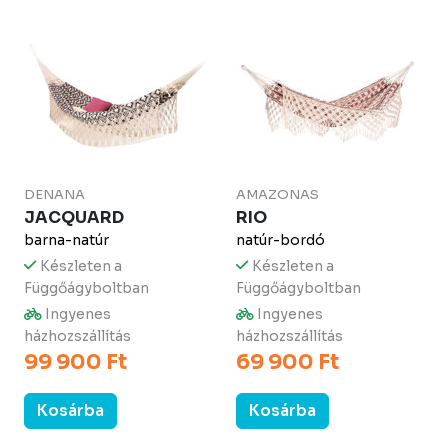
DENANA
AMAZONAS
JACQUARD
RIO
barna-natúr
natúr-bordó
Készleten a
Készleten a
Függőágyboltban
Függőágyboltban
Ingyenes
Ingyenes
házhozszállítás
házhozszállítás
99 900 Ft
69 900 Ft
Kosárba
Kosárba