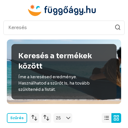
Keresés a termékek
között
Íme a keresésed eredménye.
Használhatod a szűrőt is, ha tovább
szűkítenéd a listát.
Szűrés