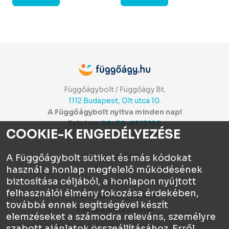
Függőágybolt / Függőágy Bt.
1112 Budapest, Olt utca 10.
A Függőágybolt nyitva minden nap!
Telefon:
06-70-6513160
COOKIE-K ENGEDÉLYEZÉSE
Itt értékelhetsz:
⭐⭐⭐⭐⭐
Függőágybolt
A Függőágybolt sütiket és más kódokat
használ a honlap megfelelő működésének
Chat
biztosítása céljából, a honlapon nyújtott
ÁSZF
felhasználói élmény fokozása érdekében,
Visszaküldés, garancia
továbbá ennek segítségével készít
Elállás a szerződéstől
elemzéseket a számodra releváns, személyre
szabott ajánlatok összeállításához. Erről