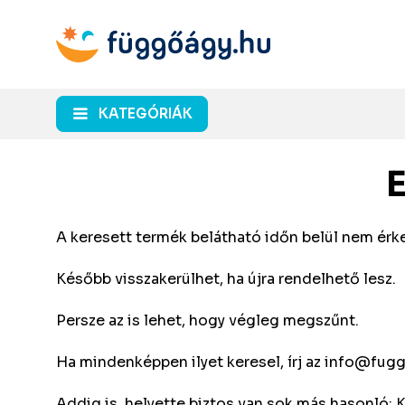
KATEGÓRIÁK
A keresett termék belátható időn belül nem érke
Később visszakerülhet, ha újra rendelhető lesz.
Persze az is lehet, hogy végleg megszűnt.
Ha mindenképpen ilyet keresel, írj az
info@fugg
Addig is, helyette biztos van sok más hasonló: 