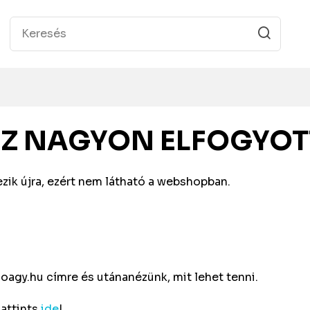
EZ NAGYON ELFOGYOT
zik újra, ezért nem látható a webshopban.
oagy.hu
címre és utánanézünk, mit lehet tenni.
Kattints
ide
!