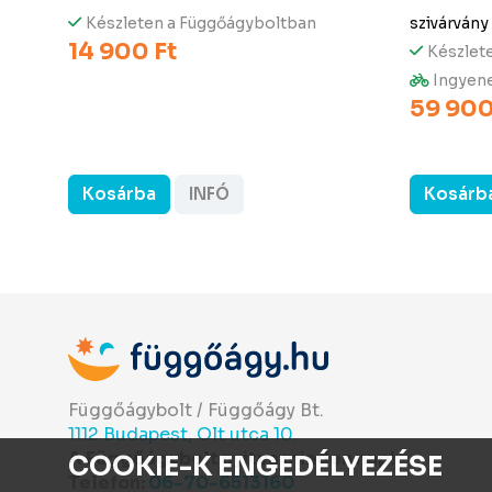
Készleten a Függőágyboltban
szivárvány
14 900 Ft
Készlet
Ingyene
59 900
Kosárba
INFÓ
Kosárb
Függőágybolt / Függőágy Bt.
1112 Budapest, Olt utca 10.
A Függőágybolt nyitva minden nap!
COOKIE-K ENGEDÉLYEZÉSE
Telefon:
06-70-6513160