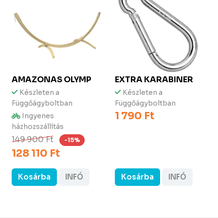
AMAZONAS
OLYMP
EXTRA KARABINER
Készleten a
Készleten a
Függőágyboltban
Függőágyboltban
1 790 Ft
Ingyenes
házhozszállítás
149 900 Ft
-15%
128 110 Ft
Kosárba
INFÓ
Kosárba
INFÓ