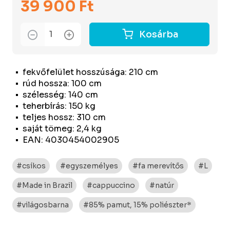
39 900 Ft
Kosárba
fekvőfelület hosszúsága: 210 cm
rúd hossza: 100 cm
szélesség: 140 cm
teherbírás: 150 kg
teljes hossz: 310 cm
saját tömeg: 2,4 kg
EAN: 4030454002905
#csíkos
#egyszemélyes
#fa merevítős
#L
#Made in Brazil
#cappuccino
#natúr
#világosbarna
#85% pamut, 15% poliészter*