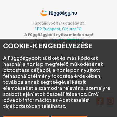
Függőágybolt / Függőágy Bt.
1112 Budapest, Olt utca 10.
A Függőágybolt nyitva minden nap!
Telefon:
06-70-6513160
COOKIE-K ENGEDÉLYEZÉSE
Itt értékelhetsz:
⭐⭐⭐⭐⭐
Függőágybolt
A Függőágybolt sütiket és más kódokat
használ a honlap megfelelő működésének
Chat
biztosítása céljából, a honlapon nyújtott
ÁSZF
felhasználói élmény fokozása érdekében,
Visszaküldés, garancia
továbbá ennek segítségével készít
Elállás a szerződéstől
elemzéseket a számodra releváns, személyre
szabott ajánlatok összeállításához. Erről
bővebb információt az
Adatkezelési
Függőágy.hu © 2026
tájékoztatóban
találhatsz.